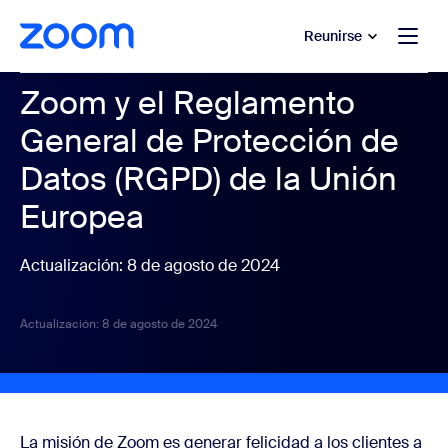
 al contenido principal
 ir al chat de ayuda
Reunirse
Zoom y el Reglamento
General de Protección de
Datos (RGPD) de la Unión
Europea
Actualización: 8 de agosto de 2024
Actualización: 8 de agosto de 2024
La misión de Zoom es generar felicidad a los clientes a