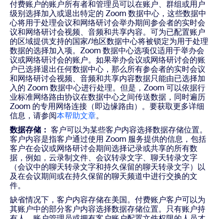
付费账户的账户所有者和管理员可以在账户、群组或用户
级别选择加入或退出特定的 Zoom 数据中心，这些数据中
心将用于处理会议和网络研讨会举办期间参会者的实时会
议和网络研讨会视频、音频和共享内容。可为已配置账户
的区域提供支持的国家/地区数据中心将被锁定为用于处理
数据的选择加入项。Zoom 数据中心选项仅适用于举办会
议或网络研讨会的账户。如果举办会议或网络研讨会的账
户已选择退出任何数据中心，那么所有参会者的实时会议
和网络研讨会视频、音频和共享内容数据只能由已选择加
入的 Zoom 数据中心进行处理。但是，Zoom 可以依据行
业标准网络路由协议在数据中心之间传送数据，同时遍历
Zoom 的专用网络连接（即边缘路由）。要获取更多详细
信息，请参阅
本帮助文章
。
数据存储：
客户可以为某些客户内容选择数据存储位置。
客户内容是指客户通过使用 Zoom 服务提供的信息，包括
客户在会议或网络研讨会期间选择记录或共享的所有数
据，例如，云录制文件、会议转录文字、聊天转录文字
（会议中的聊天转录文字和持久保留的聊天转录文字）以
及在会议期间或在持久保留的聊天频道中进行交换的文
件。
缺省情况下，客户内容存储在美国。付费账户客户可以为
其账户中的部分客户内容选择数据存储位置。只有账户持
有人、账户管理员或拥有客户账户配置文件权限的人员才