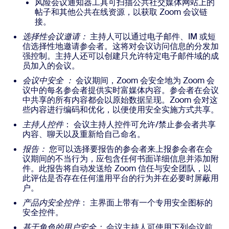
风险会议通知器工具可扫描公共社交媒体网站上的
帖子和其他公共在线资源，以获取 Zoom 会议链
接。
选择性会议邀请：
主持人可以通过电子邮件、IM 或短
信选择性地邀请参会者。这将对会议访问信息的分发加
强控制。主持人还可以创建只允许特定电子邮件域的成
员加入的会议。
会议中安全 ：
会议期间，Zoom 会安全地为 Zoom 会
议中的每名参会者提供实时富媒体内容。参会者在会议
中共享的所有内容都会以原始数据呈现。Zoom 会对这
些内容进行编码和优化，以便使用安全实施方式共享。
主持人控件
：
会议主持人控件可允许/禁止参会者共享
内容、聊天以及重新给自己命名。
报告：
您可以选择要报告的参会者来上报参会者在会
议期间的不当行为，应包含任何书面详细信息并添加附
件。此报告将自动发送给 Zoom 信任与安全团队，以
此评估是否存在任何滥用平台的行为并在必要时屏蔽用
户。
产品内安全控件
：
主界面上带有一个专用安全图标的
安全控件。
基于角色的用户安全：
会议主持人可使用下列会议前