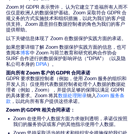
Zoom 对 GDPR 表示赞许， 认为它建立了造福所有人而不
仅仅是欧洲人的数据保护基础。Zoom 采取符合 GDPR 合
规义务的方式实施技术和组织措施，以此为我们的客户提
供支持。Zoom 愿意担任数据控制者的角色为我们的客户
提供帮助。
以下关键信息体现了 Zoom 在数据保护实践方面的承诺。
如果您要详细了解 Zoom 数据保护实践方面的信息，也可
查阅本
博客
中 Zoom 与荷兰教育和研究机构合作协会
SURF 合作进行的数据保护影响评估（“DPIA”）
（以及隐
私公司本身的
DPIA
）。
面向所有 Zoom 客户的 GDPR 合同承诺
GDPR 要求数据控制者（例如，使用 Zoom 服务的组织和
开发人员）仅使用代表数据控制者处理个人数据的数据处
理者（例如，Zoom），并提供足够的保障以满足 GDPR
的具体要求。Zoom 将其
数据处理附录
纳入
Zoom 服务条
款
，以此向所有客户提供这些承诺。
Zoom 的 GDPR 相关合同承诺：
Zoom 在使用个人数据方面力求做到透明，承诺仅按照
我们的服务协议或客户的其他指示使用个人数据。
Zoom 坚持采取适当的技术和组织安全措施保护我们处