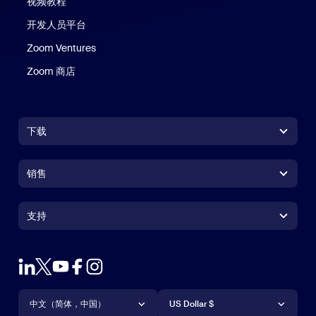
视频教程
开发人员平台
Zoom Ventures
Zoom 商店
Zoom 商店
下载
Zoom Workplace 应用
Zoom Workplace 应用
销售
Zoom Rooms 应用
Zoom Rooms 应用
+1.888.799.9666
点击呼叫
Zoom Rooms Controller
支持
支持
联系销售人员
浏览器扩展
测试 Zoom
套餐和定价
Outlook 插件
账户
申请演示
iPhone/iPad 应用
iPhone/iPad 应用
语言
货币
支持中心
支持中心
网络研讨会和活动
Android 应用
中文（简体，中国）
Android 应用
US Dollar $