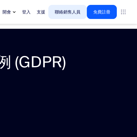
開會
登入
支援
聯絡銷售人員
免費註冊
(GDPR)
tings
oms
vas
戶體驗深入解析