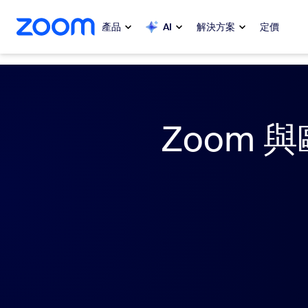
跳至主要內容
跳至協助聊天
產品
AI
解決方案
定價
熱門
熱門
熱門焦點
Zoom Workplace
Zoom 
My 
Zoom 企業服務套組
Zo
Zoom 客戶體驗
Ph
Zoom AI
Con
開發人員
Bon
應用程式和整合功能