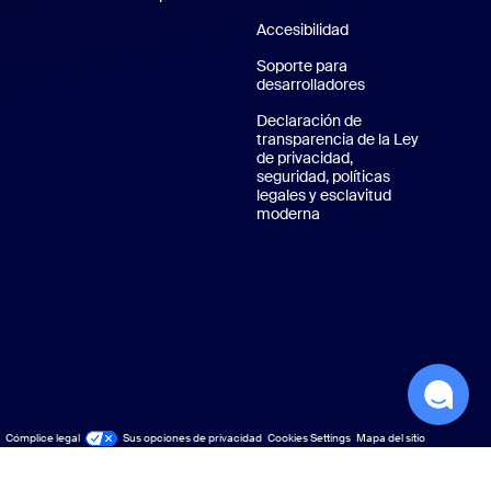
Accesibilidad
plicación de Android
Soporte para
desarrolladores
Soporte para desa
 de Zoom
Declaración de
transparencia de la Ley
de privacidad,
seguridad, políticas
legales y esclavitud
moderna
Privacidad, seguridad, po
Cómplice legal
Legal y cumplimiento
Sus opciones de privacidad
Cookies Settings
Mapa del sitio
Mapa del sitio