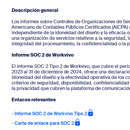
Descripción general
Los informes sobre Controles de Organizaciones de Serv
Instalar en el escritorio
Iniciar contacto
Americano de Contables Públicos Certificados (AICPA)
Centro de descargas
+1.888.799.9666
/
+1.888.303.1012
independiente de la idoneidad del diseño y la eficacia o
una organización de servicios relativos a la seguridad, l
integridad del procesamiento, la confidencialidad o la p
Informe SOC 2 de Workvivo
El informe SOC 2 Tipo 2 de Workvivo, que cubre el peri
2023 al 31 de diciembre de 2024, ofrece una declaraci
idoneidad del diseño y la efectividad operativa de los c
criterios de seguridad, disponibilidad, confidencialidad
la privacidad que cubren la plataforma de comunicació
Enlaces relevantes
-
Informe SOC 2 de Workvivo Tipo 2
-
Carta de enlace para SOC 2