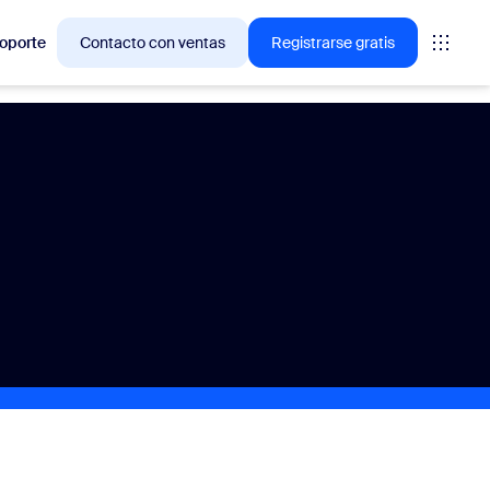
oporte
Contacto con ventas
Registrarse gratis
ciones en las que los clientes de Zoom están interesados
niones
oms
vas
ormación de CX