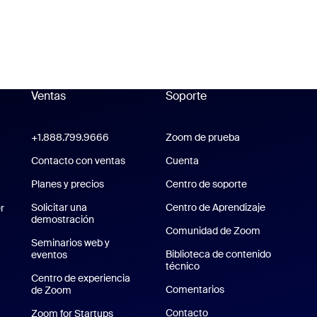
Ventas
Soporte
Soporte
+1.888.799.9666
Haga clic para llamar
Zoom de prueba
Probar Zoom
Zoom Workplace
Contacto con ventas
Cuenta
Planes y precios
Planes y precios
Centro de soporte
Centro de sopo
om Rooms
Solicitar una
Centro de Aprendizaje
Centro de 
r
demostración
Solicitar una demostración
Comunidad de Zoom
Seminarios web y
Biblioteca de contenido
eventos
técnico
Biblioteca de contenido t
Centro de experiencia
Comentarios
de Zoom
Centro de experiencia de Zoom
Contacto
Contacto
Zoom for Startups
Zoom for Startups
 de iPhone/iPad