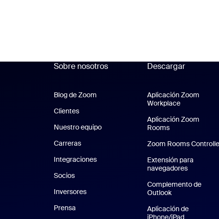
Sobre nosotros
Descargar
Blog de Zoom
Blog de Zoom
Aplicación Zoom
Workplace
Aplicación 
Clientes
Clientes
Aplicación Zoom
Nuestro equipo
Nuestro equipo
Rooms
Aplicación Zo
Carreras
Carreras
Zoom Rooms Controlle
Integraciones
Extensión para
navegadores
Socios
Complemento de
Inversores
Outlook
Prensa
Prensa
Aplicación de
iPhone/iPad
Aplicación