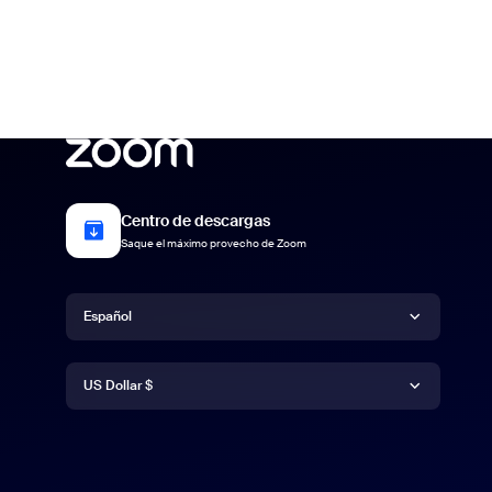
Centro de descargas
Saque el máximo provecho de Zoom
Idioma
Español
Moneda
Deutsch
US Dollar $
English
US Dollar $