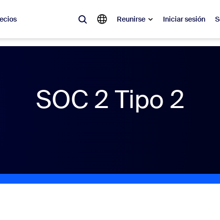
ecios
Reunirse
Iniciar sesión
S
lar
olicitado, lo que está en tendencia, lo que genera expectativa: las solu
 momento.
SOC 2 Tipo 2
 notas
Reu
omMate
Ro
one
Can
tro de contacto
Inf
sai