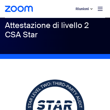
contenuto principale
 chat di assistenza
Riunioni
Attestazione di livello 2
CSA Star