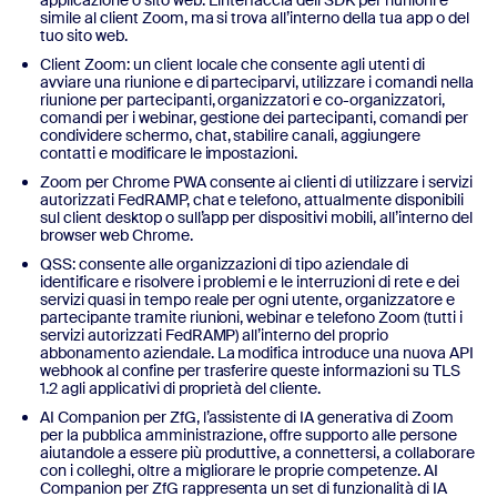
simile al client Zoom, ma si trova all’interno della tua app o del
tuo sito web.
Client Zoom: un client locale che consente agli utenti di
avviare una riunione e di parteciparvi, utilizzare i comandi nella
riunione per partecipanti, organizzatori e co-organizzatori,
comandi per i webinar, gestione dei partecipanti, comandi per
condividere schermo, chat, stabilire canali, aggiungere
contatti e modificare le impostazioni.
Zoom per Chrome PWA consente ai clienti di utilizzare i servizi
autorizzati FedRAMP, chat e telefono, attualmente disponibili
sul client desktop o sull’app per dispositivi mobili, all’interno del
browser web Chrome.
QSS: consente alle organizzazioni di tipo aziendale di
identificare e risolvere i problemi e le interruzioni di rete e dei
servizi quasi in tempo reale per ogni utente, organizzatore e
partecipante tramite riunioni, webinar e telefono Zoom (tutti i
servizi autorizzati FedRAMP) all’interno del proprio
abbonamento aziendale. La modifica introduce una nuova API
webhook al confine per trasferire queste informazioni su TLS
1.2 agli applicativi di proprietà del cliente.
AI Companion per ZfG, l’assistente di IA generativa di Zoom
per la pubblica amministrazione, offre supporto alle persone
aiutandole a essere più produttive, a connettersi, a collaborare
con i colleghi, oltre a migliorare le proprie competenze. AI
Companion per ZfG rappresenta un set di funzionalità di IA