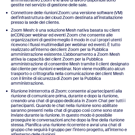
gestite nel servizio di gestione delle sale.
Connettore delle riunioni Zoom: una versione software (VM)
dell’infrastruttura del cloud Zoom destinata all’installazione
presso la sede del cliente.
Zoom Mesh: è una soluzione Mesh nativa basata su client
(eCDN) per webinar ed eventi Zoom che consente alle
organizzazioni di gestire meglio il modo in cui i propri utenti
ricevono i flussi multimediali per webinar ed eventi. È tutto
realizzato all’interno del client Zoom per la Pubblica
amministrazione esistente. L’abbonamento a Zoom Mesh
attiva la capacità del client Zoom per la Pubblica
amministrazione di consentire Mesh tramite il client designato
dal cliente per riunioni e webinar. Non viene modificato alcun
trasporto o crittografia nella comunicazione del client Mesh
con il limite di sicurezza di Zoom per la Pubblica
amministrazione.
Riunione ininterrotta di Zoom: consente ai partecipanti alla
riunione di comunicare prima, durante e dopo la riunione,
creando una chat di gruppo dedicata in Zoom Chat per tutti i
partecipanti. Quando le chat nella riunione sono abilitate
saranno presenti nella chat di gruppo così come sono state
inviate durante la riunione. In questo modo è possibile
proseguire le conversazioni anche dopo la fine della riunione
stessa. Pianifica una riunione ricorrente e avrai una chat di
gruppo che seguirà il gruppo per l’intero progetto, all’interno e
all’esterno delle riunioni.