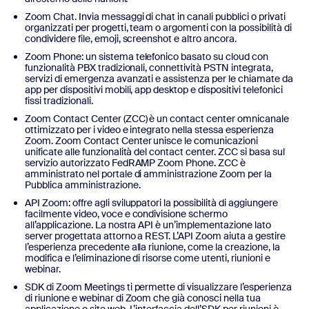
Zoom Chat. Invia messaggi di chat in canali pubblici o privati
organizzati per progetti, team o argomenti con la possibilità di
condividere file, emoji, screenshot e altro ancora.
Zoom Phone: un sistema telefonico basato su cloud con
funzionalità PBX tradizionali, connettività PSTN integrata,
servizi di emergenza avanzati e assistenza per le chiamate da
app per dispositivi mobili, app desktop e dispositivi telefonici
fissi tradizionali.
Zoom Contact Center (ZCC) è un contact center omnicanale
ottimizzato per i video e integrato nella stessa esperienza
Zoom. Zoom Contact Center unisce le comunicazioni
unificate alle funzionalità del contact center. ZCC si basa sul
servizio autorizzato FedRAMP Zoom Phone. ZCC è
amministrato nel portale di amministrazione Zoom per la
Pubblica amministrazione.
API Zoom: offre agli sviluppatori la possibilità di aggiungere
facilmente video, voce e condivisione schermo
all’applicazione. La nostra API è un’implementazione lato
server progettata attorno a REST. L’API Zoom aiuta a gestire
l’esperienza precedente alla riunione, come la creazione, la
modifica e l’eliminazione di risorse come utenti, riunioni e
webinar.
SDK di Zoom Meetings ti permette di visualizzare l’esperienza
di riunione e webinar di Zoom che già conosci nella tua
applicazione o sito web. L’interfaccia dell’SDK per riunioni è