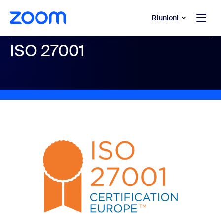
contenuto principale
 chat di assistenza
Riunioni
ISO 27001