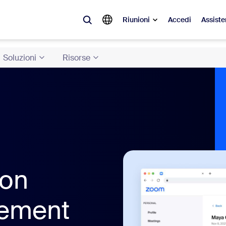
Riunioni
Accedi
Assiste
Soluzioni
Risorse
videnza
à del momento, le tendenze e le soluzioni che stanno riscuotendo più suc
Notes
Mee
omMate
Ro
one
Can
con
tact Center
App
gement
sai