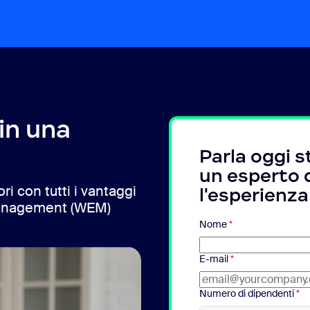
in una
Parla oggi 
un esperto 
ri con tutti i vantaggi
l'esperienza
Management (WEM)
Nome
*
E-mail
*
Numero di dipendenti
*