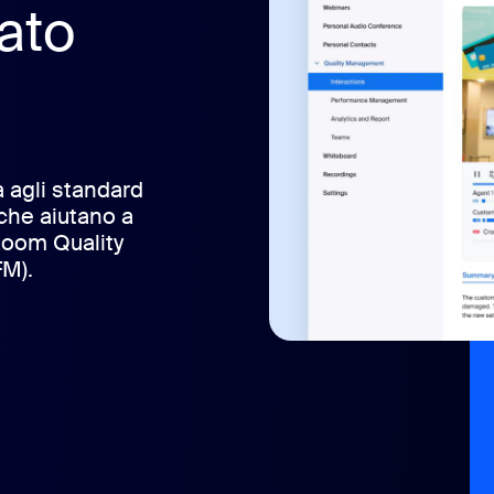
ato
à agli standard
 che aiutano a
 Zoom Quality
M).
erto