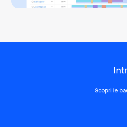
Int
Scopri le ba