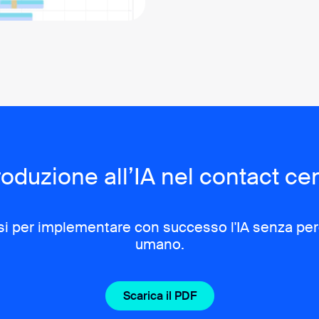
roduzione all’IA nel contact ce
si per implementare con successo l'IA senza per
umano.
Scarica il PDF
Scarica la guida