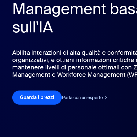
Management bas
sull'IA
Installa sul desktop
Contattaci
Download center
+1.888.799.9666
/
+1.888.303.1012
Abilita interazioni di alta qualità e conformit
organizzativi, e ottieni informazioni critiche
mantenere livelli di personale ottimali con
Management e Workforce Management (WF
Guarda i prezzi
Guarda i prezzi
Parla con un esperto
Parla con un esp