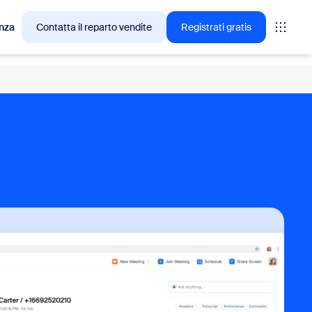
nza
Contatta il reparto vendite
Registrati gratis
cesso tra i clienti Zoom.
tings
oms
vas
rofondimenti CX