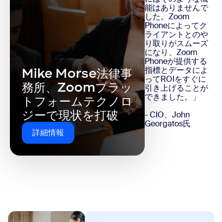
能はありませんで
した。Zoom
Phoneによってク
ライアントとのや
り取りがスムーズ
になり、Zoom
Phoneが提供する
指標とデータによ
Mike Morse法律事
ってROIをすぐに
務所、Zoomプラッ
引き上げることが
できました。」
トフォームテクノロ
ジーで現状を打破
- CIO、John
Georgatos氏
詳細情報