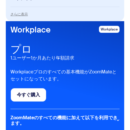
My Notes
さらに表示
さらに表示
無制限の
AIノート作成
サードパーティ製ミーティングプラットフォームの
Workplace
Workplace
サポート
Zoom Meetingsにおける スピーカーの識別とミー
ティングの引用
プロ
ZoomMate
1ユーザー1か月あたり
年額請求
主催したすべてのZoom Meetingsの ミーティング
要約
Workplaceプロのすべての基本機能がZoomMateと
主催したすべてのZoom Meetingsでの ミーティン
セットになっています。
グ内質問
ミーティング要約は、自動的に Slackへ送信可能
無制限のAIクエリ**
今すぐ購入
書き込みモード**
今すぐ購入
個人用ワークフロー**
Zoomデータ全体でのインテリジェント検索および
Google Drive、Microsoft OneDrive、Gmail、
Outlook Mailとの接続**
ZoomMateのすべての機能に加えて以下を利用でき
ます。
**機能はai.zoom.usのZoomMate Web画面で利用できま