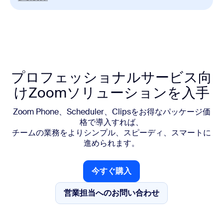
ライブチャットサポート
ミーティング1回当たり
300名の参加者
大規模ミーティングで参加者の追加可能
Scheduler
他の人が簡単にあなたの時間を予約できる機能
プロフェッショナルサービス向
Whiteboard
けZoomソリューションを入手
無制限のホワイトボード
Zoom Phone、Scheduler、Clipsをお得なパッケージ価
その他
格で導入すれば、
SSO、管理対象ドメイン
チームの業務をよりシンプル、スピーディ、スマートに
マルチリージョンストレージおよびメディアコント
進められます。
ロール
デバイス管理
情報バリアおよびその他のポリシー
今すぐ購入
今すぐ購入
アーカイブおよびデータ損失防止API
営業担当へのお問い合わせ
営業担当へのお問い合わせ