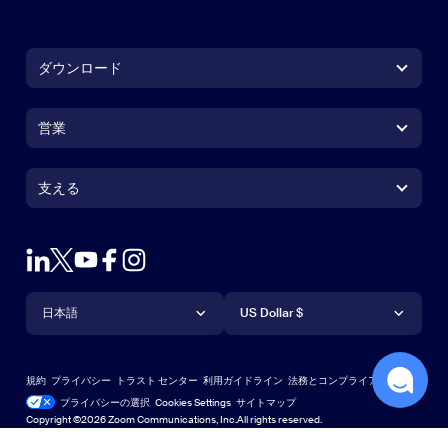
ダウンロード
Zoom Workplace アプリ
Zoom Workplace アプリ
営業
Zoom Rooms アプリ
Zoom Rooms アプリ
1.888.799.9666
クリックで発信
Zoom Rooms コントローラ
支える
支える
営業担当にお問い合わせ
ブラウザ拡張機能
ズームのテスト
プランと価格
Outlook プラグイン
アカウント
デモを申し込む
iPhone / iPadアプリ
言語
通貨
サポートセンター
サポートセンター
ウェビナーとイベント
Androidアプリ
日本語
US Dollar $
ラーニングセンター
Zoom Experience Center
Zoom Experience Center
Zoomバーチャル背景
Deutsch
US Dollar $
Zoomコミュニティ
規約
プライバシー
トラスト センター
利用ガイドライン
法務とコンプライアンス
English
テクニカルコンテンツライブラリ
テクニカルコンテンツライブラ
プライバシーの選択
Cookies Settings
サイトマップ
サイトマップ
Copyright ©2026 Zoom Communications, Inc.All rights reserved.
Español
フィードバック