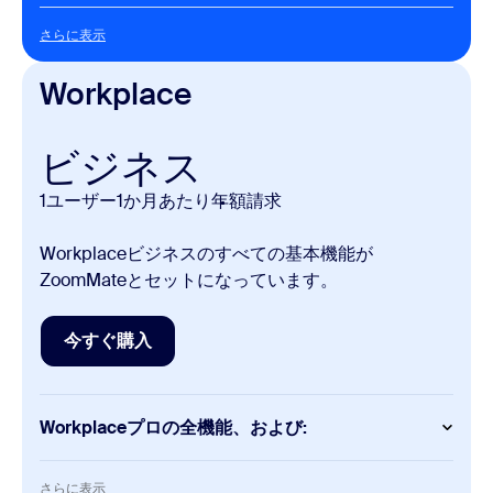
す。
Meetings
さらに表示
さらに表示
1回のミーティングにつき最大
30時間
ミーティングあたり最大100人の参加者
Workplace
大規模ミーティングで参加者の追加可能
Clips
ビジネス
無制限のクリップ
1ユーザー1か月あたり
年額請求
カスタムアバター（月3分）
Mail
Workplaceビジネスのすべての基本機能が
ZoomMateとセットになっています。
Zoom Mail
Calendar
今すぐ購入
今すぐ購入
Zoom Calendar
クラウドストレージ
Workplaceプロの全機能、および:
ユーザーあたり10GB
Meetings
さらに表示
さらに表示