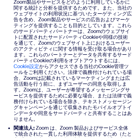
Zoom製品やサービスをどのように利用しているかに
関する統計と分析を提供するためです。また、当社の
ウェブサイトの利用状況に基づいたターゲティング広
告を含め、Zoom製品やサービスの広告およびマーケ
ティングを提供することも目的としています。これら
のサードパーティパートナーは、Zoomのウェブサイ
トに配置されたサードパーティCookieや同様の技術
を通じて、Zoomのウェブサイト上におけるユーザー
のアクティビティに関する情報を受け取る場合があり
ます。これらのパートナーとデータを共有するサード
パーティCookieの利用をオプトアウトするには、
Cookie設定
からアクセスできる当社のCookie管理ツ
ールをご利用ください。法律で義務付けられている場
合、Zoomは記載されているマーケティングまたは広
告活動を行う前に、まずユーザーの同意を取得しま
す。Zoomは、ユーザーが希望するメッセージングサ
ービスを提供するために必要な場合、または法律で義
務付けられている場合を除き、テキストメッセージン
グキャンペーンを通じて収集されたモバイルオプトイ
ンデータや同意をサードパーティと共有することはあ
りません。
関連法人:
Zoom は、Zoom 製品およびサービス全体
で統合された一貫した利用体験を提供するため（たと