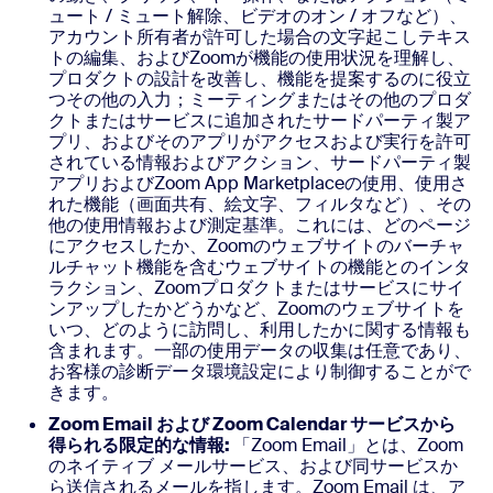
ュート / ミュート解除、ビデオのオン / オフなど）、
アカウント所有者が許可した場合の文字起こしテキス
トの編集、およびZoomが機能の使用状況を理解し、
プロダクトの設計を改善し、機能を提案するのに役立
つその他の入力；ミーティングまたはその他のプロダ
クトまたはサービスに追加されたサードパーティ製ア
プリ、およびそのアプリがアクセスおよび実行を許可
されている情報およびアクション、サードパーティ製
アプリおよびZoom App Marketplaceの使用、使用さ
れた機能（画面共有、絵文字、フィルタなど）、その
他の使用情報および測定基準。これには、どのページ
にアクセスしたか、Zoomのウェブサイトのバーチャ
ルチャット機能を含むウェブサイトの機能とのインタ
ラクション、Zoomプロダクトまたはサービスにサイ
ンアップしたかどうかなど、Zoomのウェブサイトを
いつ、どのように訪問し、利用したかに関する情報も
含まれます。一部の使用データの収集は任意であり、
お客様の診断データ環境設定により制御することがで
きます。
Zoom Email および Zoom Calendar サービスから
得られる限定的な情報:
「Zoom Email」とは、Zoom
のネイティブ メールサービス、および同サービスか
ら送信されるメールを指します。Zoom Email は、ア