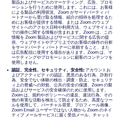
製品およびサービスのマーケティング、広告、プロモ
ーションを行うために使用します。これには、お客様
による製品の利用状況、Zoom がサードパーティ パ
ートナーから受け取る情報、紹介の招待を処理するた
めにお客様が提供する情報、または Zoom のウェブ
サイトへのアクセス日時や利用方法、ウェブサイト上
での操作に関する情報が含まれます。Zoom は、この
情報を Zoom 製品およびサービスに関する広告の提
供、ウェブサイトやアプリ上でのお客様の操作の分析
をサードパーティ パートナーに依頼すること、また
は広告配信に使用する場合があります。Zoom は、マ
ーケティングやプロモーションに顧客のコンテンツを
使用しません。
認証、完全性、セキュリティ、安全性:
アカウントお
よびアクティビティの認証、悪意のある行為、詐欺行
為、安全でない体験の検出・調査・防止、セキュリテ
ィ上の脅威への対処、公共の安全の保護、Zoom の製
品およびサービスの安全確保のために使用します。
Zoom は、規約やポリシーへの違反、違法行為、その
他の有害な活動を検出して防止するため、高度なツー
ルを使用して、バーチャル背景、プロフィール画像、
Zoom Email ユーザーではない人物から Zoom のネイ
ティブ メールサービスに届く受信メール、チャット