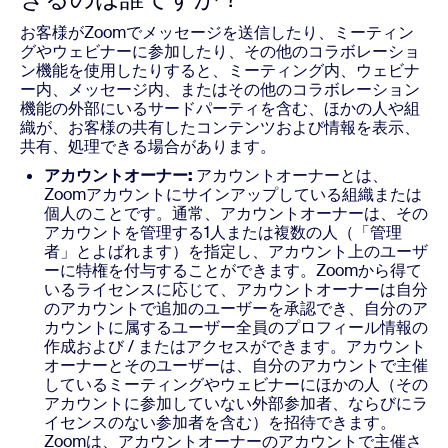
お客様がZoomでメッセージを送信したり、ミーティン
グやウェビナーに参加したり、その他のコラボレーショ
ン機能を使用したりすると、ミーティング内、ウェビナ
ー内、メッセージ内、またはその他のコラボレーション
機能の外部にいるサードパーティを含む、ほかの人や組
織が、お客様の共有したコンテンツおよび情報を表示、
共有、処理できる場合があります。
アカウントオーナー:
アカウントオーナーとは、
Zoomアカウントにサインアップしている組織または
個人のことです。通常、アカウントオーナーは、その
アカウントを管理する1人または複数の人（「管理
者」とよばれます）を指定し、アカウント上のユーザ
ーに特権を付与することができます。Zoomから得て
いるライセンスに応じて、アカウントオーナーは自分
のアカウントで追加のユーザーを承認でき、自分のア
カウントに属するユーザー全員のプロフィール情報の
作成および / またはアクセスができます。アカウント
オーナーとそのユーザーは、自分のアカウントで主催
しているミーティングやウェビナーにほかの人（その
アカウントに参加していない外部参加者、ならびにラ
イセンスのない参加者を含む）を招待できます。
Zoomは、アカウントオーナーのアカウントで主催さ