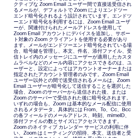
クティブな Zoom Email ユーザー間で直接送受信され
るメールが、デフォルトで Zoom によりエンドツー
エンド暗号化されるよう設計されています。エンドツ
ーエンド暗号化を利用するには、Zoom Email ユーザ
ーが、関連付けられたメールアドレスを使用して
Zoom Email アカウントにデバイスを追加し、サポー
ト対象の Zoom クライアントを使用する必要があり
ます。メールがエンドツーエンド暗号化されている場
合、暗号鍵を管理し、本文、件名、添付ファイル、受
信トレイ内のメッセージにユーザーが適用したカスタ
ムラベルなどのメール内容にアクセスできるのは、ユ
ーザーと、設定によってはアカウントオーナーまたは
指定されたアカウント管理者のみです。Zoom Email
ユーザー以外との間で送受信されるメールは、Zoom
Email ユーザーが暗号化して送信することを選択した
場合、Zoom のサーバーから送信された後、または
Zoom のサーバーで受信された後に暗号化されます。
いずれの場合も、Zoom は基本的なメール配信に使用
されるメタデータ、具体的には From、To、Cc、Bcc
の各フィールドのメールアドレス、時刻、mimeID、
添付ファイルの数とサイズにアクセスできます。
Zoom のネイティブ カレンダー サービスの利用に伴
い、Zoom はミーティングの招待、本文、送信者と受