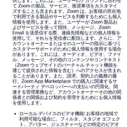
供します。これには、ユーザーのアカウントに合わせ
て Zoom の製品、サービス、推奨事項をカスタマイ
ズすることも含まれます。Zoom は、お客様の所在地
で利用できる製品やサービスを判断するためにも個人
情報を使用します。また、ユーザーが Zoom 製品お
よびサービスを使って招待、メッセージ、Zoom
Email を送受信する際、連絡先情報などの個人情報を
使用して、それらを受信者に配信します。さらに、ア
カウントオーナーまたはそのユーザーの指示に基づく
カスタマーサポートのために個人情報を使用する場合
があります。これには、オーディオ、ビデオ、ファイ
ル、メッセージ、その他のコンテンツやコンテキスト
（Zoom ウェブサイトのバーチャル チャット機能を
通じて提供された情報を含む）へのアクセスが含まれ
ることがあります。また、請求、契約上の義務の履
行、Zoom App Marketplace での購入に関連するサ
ードパーティ デベロッパーへの支払いの円滑化、関
連する管理業務など、アカウントオーナーその他の関
係者との関係および契約を管理するためにも個人情報
を使用します。
ローカル デバイスのビデオ機能: お客様の地域で
利用可能な場合に、フィルタ、スタジオ エフェク
ト、アバター、ジェスチャーなどの特定のビデオ