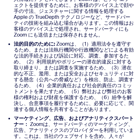
ェクトを提供するために、お客様のデバイス上で顔や
手の寸法、ジェスチャーに関する情報を処理する
Apple の TrueDepth テクノロジーなど、サードパー
ティの技術を組み込む場合があります。この情報はお
客様のデバイス上で処理され、サードパーティにも
Zoom にも送信または保存されません。
法的目的のために:
Zoomは、（1）適用法令を遵守す
るため、または法執行機関や行政機関などによる有効
な法的手続きおよび訴訟に対応、調査、参加するた
め、（2）利用規約やポリシーの潜在的違反に対する
取り締まり、または調査を実施するため、（3）潜在
的な不正、濫用、または安全およびセキュリティに対
する懸念（公共への脅威など）を検出、防止、調査す
るため、（4）企業的責任および社会的責任のコミッ
トメントを果たすため、（5）弊社および弊社のお客
様の権利および財産を保護するため、（6）紛争を解
決し、合意事項を履行するために、必要に応じて、関
連する個人情報を共有することがあります。
マーケティング、広告、およびアナリティクスパート
ナー：
Zoomは、サードパーティのマーケティング、
広告、アナリティクスのプロバイダーを利用していま
す。これは、当社のウェブサイトを含め、人々が