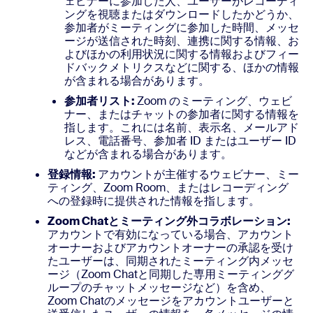
ェビナーに参加した人、ユーザーがレコーディ
ングを視聴またはダウンロードしたかどうか、
参加者がミーティングに参加した時間、メッセ
ージが送信された時刻、連携に関する情報、お
よびほかの利用状況に関する情報およびフィー
ドバックメトリクスなどに関する、ほかの情報
が含まれる場合があります。
参加者リスト:
Zoom のミーティング、ウェビ
ナー、またはチャットの参加者に関する情報を
指します。これには名前、表示名、メールアド
レス、電話番号、参加者 ID またはユーザー ID
などが含まれる場合があります。
登録情報:
アカウントが主催するウェビナー、ミー
ティング、Zoom Room、またはレコーディング
への登録時に提供された情報を指します。
Zoom Chatとミーティング外コラボレーション:
アカウントで有効になっている場合、アカウント
オーナーおよびアカウントオーナーの承認を受け
たユーザーは、同期されたミーティング内メッセ
ージ（Zoom Chatと同期した専用ミーティンググ
ループのチャットメッセージなど）を含め、
Zoom Chatのメッセージをアカウントユーザーと