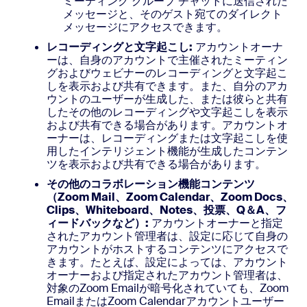
ミーティング グループ チャットに送信された
メッセージと、そのゲスト宛てのダイレクト
メッセージにアクセスできます。
レコーディングと文字起こし:
アカウントオーナ
ーは、自身のアカウントで主催されたミーティン
グおよびウェビナーのレコーディングと文字起こ
しを表示および共有できます。また、自分のアカ
ウントのユーザーが生成した、または彼らと共有
したその他のレコーディングや文字起こしを表示
および共有できる場合があります。アカウントオ
ーナーは、レコーディングまたは文字起こしを使
用したインテリジェント機能が生成したコンテン
ツを表示および共有できる場合があります。
その他のコラボレーション機能コンテンツ
（Zoom Mail、Zoom Calendar、Zoom Docs、
Clips、Whiteboard、Notes、投票、Q＆A、フ
ィードバックなど）:
アカウントオーナーと指定
されたアカウント管理者は、設定に応じて自身の
アカウントがホストするコンテンツにアクセスで
きます。たとえば、設定によっては、アカウント
オーナーおよび指定されたアカウント管理者は、
対象のZoom Emailが暗号化されていても、Zoom
EmailまたはZoom Calendarアカウントユーザー