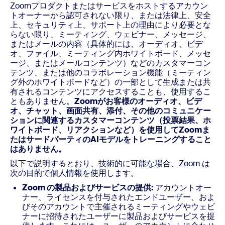
Zoomプロダクトまたはサービスをホストするアカウン
トオーナーから認可されない限り、または法律上、安全
上、セキュリティ上、サポート上の理由により必要とな
らない限り、ミーティング、ウェビナー、メッセージ、
またはメールの内容（具体的には、オーディオ、ビデ
オ、ファイル、ミーティング内ホワイトボード、メッセ
ージ、またはメールコンテンツ）などのカスタマーコン
テンツ、または他のコラボレーション機能（ミーティン
グ外のホワイトボードなど）の一部として生成または共
有されるコンテンツにアクセスすることも、使用するこ
ともありません。
Zoomがお客様のオーディオ、ビデ
オ、チャット、画面共有、添付、その他のコミュニケー
ションに関連するカスタマーコンテンツ（投票結果、ホ
ワイトボード、リアクションなど）を使用してZoomま
たはサードパーティのAIモデルをトレーニングすること
はありません。
以下で説明するとおり、技術的に可能な場合、Zoom は
次の目的で個人情報を使用します。
Zoom の製品およびサービスの提供:
アカウントオー
ナー、ライセンスを付与されたエンドユーザー、およ
びそのアカウントで主催されるミーティングやウェビ
ナーに招待されたユーザーに製品およびサービスを提