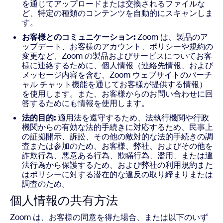
を通じてアップロードまたは交換されるファイルな
ど、特定の種類のコンテンツを自動的にスキャンしま
す。
お客様とのコミュニケーション:
Zoom は、製品のア
ップデート、お客様のアカウント、ポリシーや規約の
変更など、Zoom の製品およびサービスについてお客
様に連絡するために、個人情報（連絡先情報、および
メッセージ内容を含む、Zoom ウェブサイトのバーチ
ャル チャット機能を通じてお客様が提供する情報）
を使用します。また、お客様からのお問い合わせに回
答するためにも情報を使用します。
法的目的:
適用法を遵守するため、法執行機関や行政
機関からの有効な法的手続きに対応するため、民事上
の証拠開示、訴訟、その他の敵対的な法的手続きの調
査または参加のため、お客様、弊社、およびその他を
詐欺行為、悪意ある行為、欺瞞行為、濫用、または違
法行為から保護するため、および弊社の利用規約また
はポリシーに対する潜在的な違反の取り締まりまたは
調査のため。
個人情報の共有方法
Zoom は、お客様の同意を得た場合、または以下のいず