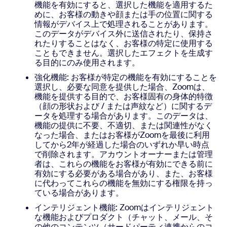
機能を有効にすると、選択した機能を適用するた
めに、お客様の動きや顔または手の位置に関する
情報がデバイス上で処理されることがあります。
このデータがデバイス外に送信されたり、保持さ
れたりすることはなく、お客様の特定に使用する
こともできません。選択したエフェクトを生成す
る目的にのみ使用されます。
強化機能: お客様が特定の機能を有効にすることを
選択し、必要な同意を提供した場合、Zoomは、
機能を提供する目的で、お客様固有の身体的特徴
（顔の形状および / または声紋など）に関するデ
ータを処理する場合があります。このデータは、
機能の提供に不要、不適切、または関連性がなく
なった場合、またはお客様がZoomを最後に利用
してから2年が経過した場合のいずれか早い時点
で削除されます。アカウントオーナーまたは管理
者は、これらの機能をお客様が有効にできる前に
有効にする必要がある場合があり、また、お客様
に代わってこれらの機能を無効にする権限を持っ
ている場合があります。
インテリジェント機能: Zoomはインテリジェント
な機能およびプロダクト（チャット、メール、そ
の他のコンテンツ（サードパーティ連携からのコ