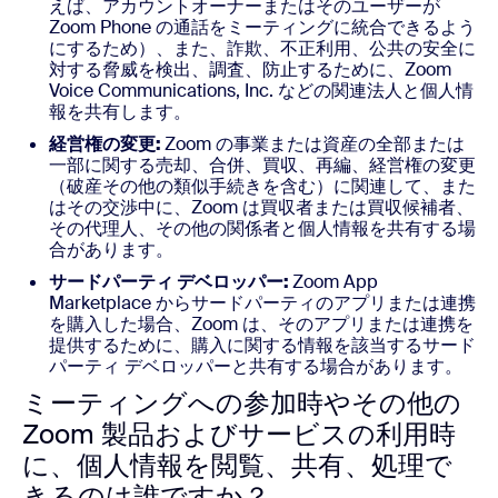
えば、アカウントオーナーまたはそのユーザーが
Zoom Phone の通話をミーティングに統合できるよう
にするため）、また、詐欺、不正利用、公共の安全に
対する脅威を検出、調査、防止するために、Zoom
Voice Communications, Inc. などの関連法人と個人情
報を共有します。
経営権の変更:
Zoom の事業または資産の全部または
一部に関する売却、合併、買収、再編、経営権の変更
（破産その他の類似手続きを含む）に関連して、また
はその交渉中に、Zoom は買収者または買収候補者、
その代理人、その他の関係者と個人情報を共有する場
合があります。
サードパーティ デベロッパー:
Zoom App
Marketplace からサードパーティのアプリまたは連携
を購入した場合、Zoom は、そのアプリまたは連携を
提供するために、購入に関する情報を該当するサード
パーティ デベロッパーと共有する場合があります。
ミーティングへの参加時やその他の
Zoom 製品およびサービスの利用時
に、個人情報を閲覧、共有、処理で
きるのは誰ですか？