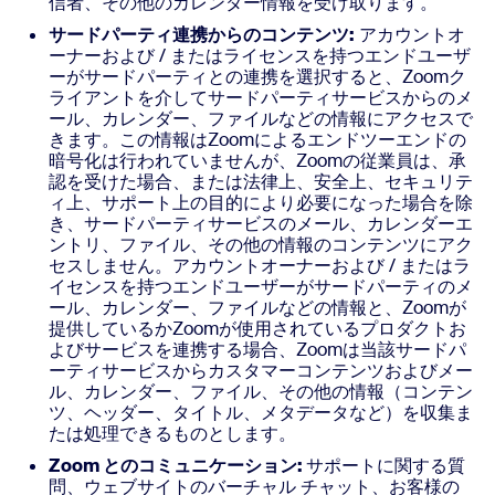
信者、その他のカレンダー情報を受け取ります。
サードパーティ連携からのコンテンツ:
アカウントオ
ーナーおよび / またはライセンスを持つエンドユーザ
ーがサードパーティとの連携を選択すると、Zoomク
ライアントを介してサードパーティサービスからのメ
ール、カレンダー、ファイルなどの情報にアクセスで
きます。この情報はZoomによるエンドツーエンドの
暗号化は行われていませんが、Zoomの従業員は、承
認を受けた場合、または法律上、安全上、セキュリテ
ィ上、サポート上の目的により必要になった場合を除
き、サードパーティサービスのメール、カレンダーエ
ントリ、ファイル、その他の情報のコンテンツにアク
セスしません。アカウントオーナーおよび / またはラ
イセンスを持つエンドユーザーがサードパーティのメ
ール、カレンダー、ファイルなどの情報と、Zoomが
提供しているかZoomが使用されているプロダクトお
よびサービスを連携する場合、Zoomは当該サードパ
ーティサービスからカスタマーコンテンツおよびメー
ル、カレンダー、ファイル、その他の情報（コンテン
ツ、ヘッダー、タイトル、メタデータなど）を収集ま
たは処理できるものとします。
Zoom とのコミュニケーション:
サポートに関する質
問、ウェブサイトのバーチャル チャット、お客様の