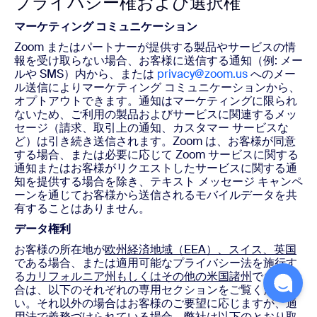
プライバシー権および選択権
マーケティング コミュニケーション
Zoom またはパートナーが提供する製品やサービスの情
報を受け取らない場合、お客様に送信する通知（例: メー
ルや SMS）内から、または
privacy@zoom.us
へのメー
ル送信によりマーケティング コミュニケーションから、
オプトアウトできます。通知はマーケティングに限られ
ないため、ご利用の製品およびサービスに関連するメッ
セージ（請求、取引上の通知、カスタマー サービスな
ど）は引き続き送信されます。Zoom は、お客様が同意
する場合、または必要に応じて Zoom サービスに関する
通知またはお客様がリクエストしたサービスに関する通
知を提供する場合を除き、テキスト メッセージ キャンペ
ーンを通じてお客様から送信されるモバイルデータを共
有することはありません。
データ権利
お客様の所在地が
欧州経済地域（EEA）、スイス、英国
である場合、または適用可能なプライバシー法を施行す
る
カリフォルニア州もしくはその他の米国諸州
である場
合は、以下のそれぞれの専用セクションをご覧くださ
い。それ以外の場合はお客様のご要望に応じますが、適
用法で義務づけられている場合、弊社は以下のとおり取