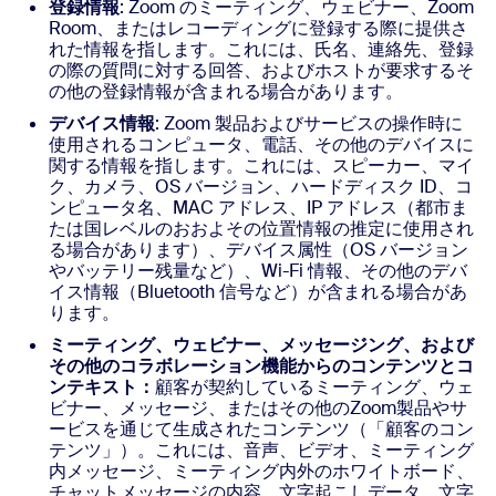
登録情報
: Zoom のミーティング、ウェビナー、Zoom
Room、またはレコーディングに登録する際に提供さ
れた情報を指します。これには、氏名、連絡先、登録
の際の質問に対する回答、およびホストが要求するそ
の他の登録情報が含まれる場合があります。
デバイス情報
: Zoom 製品およびサービスの操作時に
使用されるコンピュータ、電話、その他のデバイスに
関する情報を指します。これには、スピーカー、マイ
ク、カメラ、OS バージョン、ハードディスク ID、コ
ンピュータ名、MAC アドレス、IP アドレス（都市ま
たは国レベルのおおよその位置情報の推定に使用され
る場合があります）、デバイス属性（OS バージョン
やバッテリー残量など）、Wi-Fi 情報、その他のデバ
イス情報（Bluetooth 信号など）が含まれる場合があ
ります。
ミーティング、ウェビナー、メッセージング、および
その他のコラボレーション機能からのコンテンツとコ
ンテキスト：
顧客が契約しているミーティング、ウェ
ビナー、メッセージ、またはその他のZoom製品やサ
ービスを通じて生成されたコンテンツ（「顧客のコン
テンツ」）。これには、音声、ビデオ、ミーティング
内メッセージ、ミーティング内外のホワイトボード、
チャットメッセージの内容、文字起こしデータ、文字