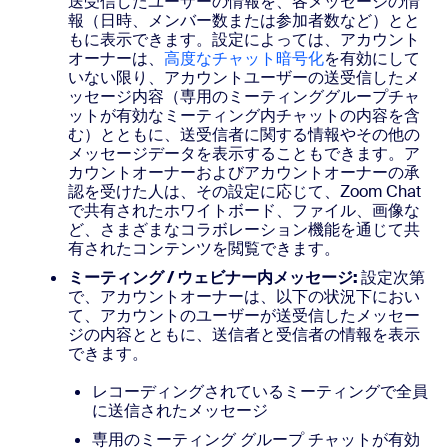
送受信したユーザーの情報を、各メッセージの情
報（日時、メンバー数または参加者数など）とと
もに表示できます。設定によっては、アカウント
オーナーは、
高度なチャット暗号化
を有効にして
いない限り、アカウントユーザーの送受信したメ
ッセージ内容（専用のミーティンググループチャ
ットが有効なミーティング内チャットの内容を含
む）とともに、送受信者に関する情報やその他の
メッセージデータを表示することもできます。ア
カウントオーナーおよびアカウントオーナーの承
認を受けた人は、その設定に応じて、Zoom Chat
で共有されたホワイトボード、ファイル、画像な
ど、さまざまなコラボレーション機能を通じて共
有されたコンテンツを閲覧できます。
ミーティング / ウェビナー内メッセージ:
設定次第
で、アカウントオーナーは、以下の状況下におい
て、アカウントのユーザーが送受信したメッセー
ジの内容とともに、送信者と受信者の情報を表示
できます。
レコーディングされているミーティングで全員
に送信されたメッセージ
専用のミーティング グループ チャットが有効