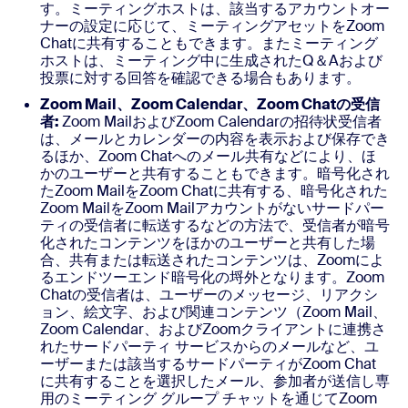
す。ミーティングホストは、該当するアカウントオー
ナーの設定に応じて、ミーティングアセットをZoom
Chatに共有することもできます。またミーティング
ホストは、ミーティング中に生成されたQ＆Aおよび
投票に対する回答を確認できる場合もあります。
Zoom Mail、Zoom Calendar、Zoom Chatの受信
者:
Zoom MailおよびZoom Calendarの招待状受信者
は、メールとカレンダーの内容を表示および保存でき
るほか、Zoom Chatへのメール共有などにより、ほ
かのユーザーと共有することもできます。暗号化され
たZoom MailをZoom Chatに共有する、暗号化された
Zoom MailをZoom Mailアカウントがないサードパー
ティの受信者に転送するなどの方法で、受信者が暗号
化されたコンテンツをほかのユーザーと共有した場
合、共有または転送されたコンテンツは、Zoomによ
るエンドツーエンド暗号化の埒外となります。Zoom
Chatの受信者は、ユーザーのメッセージ、リアクシ
ョン、絵文字、および関連コンテンツ（Zoom Mail、
Zoom Calendar、およびZoomクライアントに連携さ
れたサードパーティ サービスからのメールなど、ユ
ーザーまたは該当するサードパーティがZoom Chat
に共有することを選択したメール、参加者が送信し専
用のミーティング グループ チャットを通じてZoom