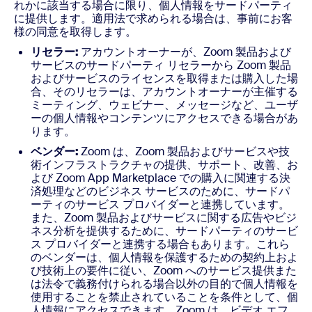
れかに該当する場合に限り、個人情報をサードパーティ
に提供します。適用法で求められる場合は、事前にお客
様の同意を取得します。
リセラー:
アカウントオーナーが、Zoom 製品および
サービスのサードパーティ リセラーから Zoom 製品
およびサービスのライセンスを取得または購入した場
合、そのリセラーは、アカウントオーナーが主催する
ミーティング、ウェビナー、メッセージなど、ユーザ
ーの個人情報やコンテンツにアクセスできる場合があ
ります。
ベンダー:
Zoom は、Zoom 製品およびサービスや技
術インフラストラクチャの提供、サポート、改善、お
よび Zoom App Marketplace での購入に関連する決
済処理などのビジネス サービスのために、サードパ
ーティのサービス プロバイダーと連携しています。
また、Zoom 製品およびサービスに関する広告やビジ
ネス分析を提供するために、サードパーティのサービ
ス プロバイダーと連携する場合もあります。これら
のベンダーは、個人情報を保護するための契約上およ
び技術上の要件に従い、Zoom へのサービス提供また
は法令で義務付けられる場合以外の目的で個人情報を
使用することを禁止されていることを条件として、個
人情報にアクセスできます。Zoom は、ビデオ エフ