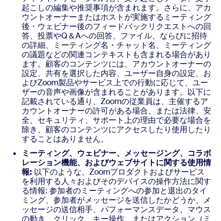
起こしの編集や推奨事項が含まれます。さらに、アカ
ウントオーナーまたはホストが実施するミーティング
後・ウェビナー後のフィードバックリクエストへの回
答、投票やQ＆Aへの回答、ファイル、ならびに招待
の詳細、ミーティング名・チャット名、ミーティング
の議題などの関連コンテキストも含まれる場合があり
ます。顧客のコンテンツには、アカウントオーナーの
設定、共有を選択した内容、ユーザー自身の設定、お
よびZoom製品やサービス上での行動に応じて、ユー
ザーの音声や画像が含まれることがあります。以下に
記載されている通り、Zoomの従業員は、主催するア
カウントオーナーの許可がある場合、または法律、安
全、セキュリティ、サポート上の理由で必要な場合を
除き、顧客のコンテンツにアクセスしたり使用したり
することはありません。
ミーティング、ウェビナー、メッセージング、コラボ
レーション機能、およびウェブサイトに関する使用情
報:
以下のような、Zoomプロダクトおよびサービス
を利用する人々およびそのデバイスの操作方法に関す
る情報: 参加者のミーティングへの参加と退出のタイ
ミング、参加者がメッセージを送信したかどうか、メ
ッセージの送信相手、パフォーマンスデータ、マウス
の動き、クリック、キー操作、またはアクション（ミ