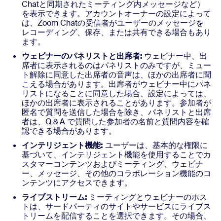
Chatと同期されたミーティング内メッセージなど）
を表示できます。アカウントオーナーの設定によって
は、Zoom Chatの受信者がユーザーのメッセージを
レコーディング、保存、または共有できる場合もあり
ます。
ウェビナーのパネリストと出席者:
ウェビナー中、出
席者に表示されるのはパネリストのみですが、ミュー
ト解除に同意した出席者の音声は、ほかの出席者に聞
こえる場合があります。出席者がウェビナー中にパネ
リストになることに同意した場合、設定によっては、
ほかの出席者に表示されることがあります。参加者が
匿名で質問を送信した場合を除き、パネリストと出席
者は、Q＆A で質問した参加者の名前と質問内容を確
認できる場合があります。
インテリジェント機能:
ユーザーは、基本的な権限に
基づいて、インテリジェント機能を使用することでカ
スタマーコンテンツおよびミーティング、ウェビナ
ー、メッセージ、その他のコラボレーション機能のコ
ンテンツにアクセスできます。
ライブストリーム:
ミーティングとウェビナーのホス
トは、サードパーティのサイトやサービスにライブス
トリームを配信することを選択できます。その場合、