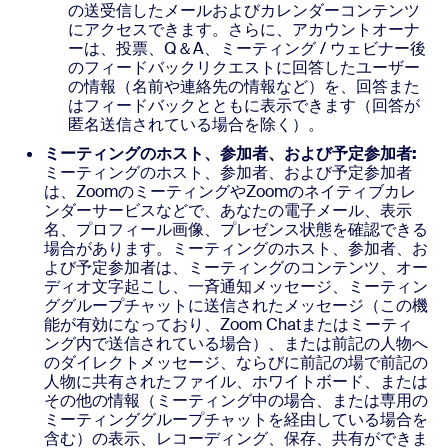
の送受信したメールおよびカレンダーコンテンツ
にアクセスできます。さらに、アカウントオーナ
ーは、投票、Q＆A、ミーティング / ウェビナー後
のフィードバックリクエストに回答したユーザー
の情報（名前や連絡先の情報など）を、回答また
はフィードバックとともに表示できます（回答が
匿名送信されている場合を除く）。
ミーティングのホスト、参加者、および予定参加者:
ミーティングのホスト、参加者、および予定参加者
は、ZoomのミーティングやZoomのネイティブカレ
ンダーサービスなどで、あなたの電子メール、表示
名、プロフィール画像、プレゼンス状態を確認できる
場合があります。ミーティングのホスト、参加者、お
よび予定参加者は、ミーティングのコンテンツ、オー
ディオ文字起こし、一斉通知メッセージ、ミーティン
ググループチャットに送信されたメッセージ（この機
能が有効になっており、Zoom Chatまたはミーティ
ング内で送信されている場合）、または前記の人物へ
のダイレクトメッセージ、ならびに前記の場で前記の
人物に共有されたファイル、ホワイトボード、または
その他の情報（ミーティング中の場合、または専用の
ミーティンググループチャットを経由している場合を
含む）の表示、レコーディング、保存、共有ができま