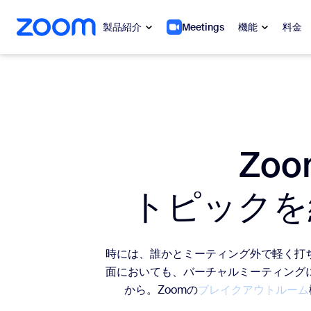
ンテンツへスキップ
チャットへスキップ
製品紹介
Meetings
機能
料金
人気
人気
注目を集
Zoom Workplace
介します
Zo
Zoomビジネスサービス
My 
トピックを
Zoom CX
Zo
電
Zoom AI
時には、誰かとミーティング外で軽く打
Con
デベロッパー
面においても、バーチャルミーティング
から。Zoomの
ブレイクアウトルーム
Bon
アプリと連携