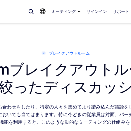
ミーティング
サインイン
サポート
めているもの、トレンドになっているもの、話題を呼んでいるもの — 
。
ブレイクアウトルーム
omブレイクアウトル
Notes
ミ
絞ったディスカッ
omMate
ル
話
Can
ち合わせをしたり、特定の人々を集めてより踏み込んだ議論を
tact Center
CX
においても当てはまります。特に今どきの従業員は対面、バー
機能を利用すると、このような動的なミーティングの仕組みを
sai