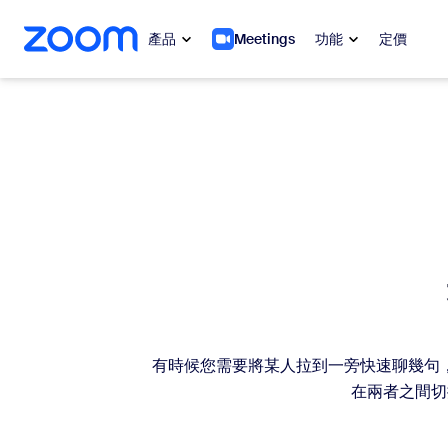
跳至主要內容
跳至協助聊天
產品
Meetings
功能
定價
熱門
熱門
熱門焦點
Zoom Workplace
My 
Zoom 企業服務套組
Zo
Zoom 客戶體驗
Ph
Zoom AI
Con
有時候您需要將某人拉到一旁快速聊幾句
開發人員
在兩者之間切換
Bon
應用程式和整合功能