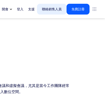
開會
登入
支援
聯絡銷售人員
免費註冊
tings
oms
間
vas
戶體驗深入解析
會議和虛擬會議，尤其是當今工作團隊經常
引入數位空間。