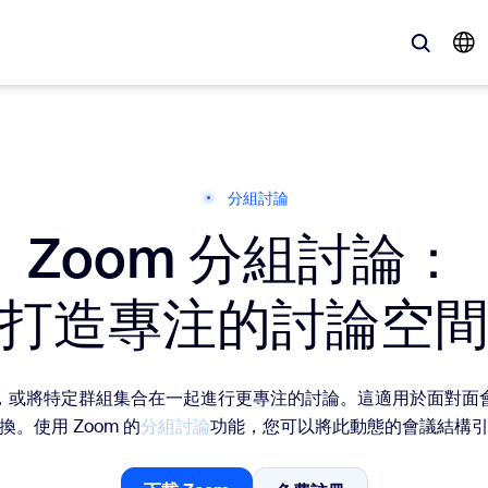
、最新趨勢、聚焦話題 — Zoom 客戶目前最關注的解決方案。
分組討論
Zoom 分組討論：
Notes
Mee
omMate
Ro
打造專注的討論空
one
Can
tact Center
客
，或將特定群組集合在一起進行更專注的討論。這適用於面對面
。使用 Zoom 的
分組討論
功能，您可以將此動態的會議結構
sai