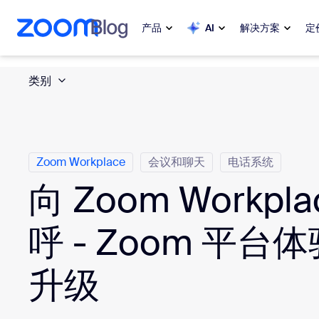
转至主要内容
转至帮助聊天
产品
AI
解决方案
定
类别
热门
热门
当下热门
Zoom Workplace
My 
Zoom 企业服务套件
Zoom Workplace
会议和聊天
电话系统
向 Zoom Workpl
Zo
Zoom 客户体验
Ph
呼 - Zoom 平台
Zoom AI
Con
升级
开发人员
Bon
应用与集成