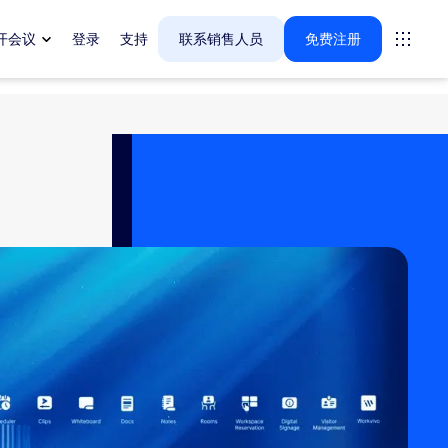
开会议
登录
支持
联系销售人员
免费注册
案。
tings
oms
vas
户体验洞察