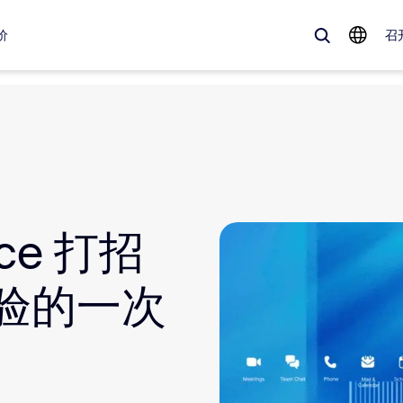
价
召
、流行趋势以及备受关注的解决方案——Zoom 客户目前最关注的解决方
Notes
Mee
ace 打招
omMate
Ro
one
Can
体验的一次
tact Center
客
sai