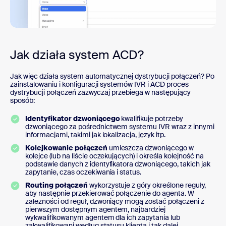
Jak działa system ACD?
Jak więc działa system automatycznej dystrybucji połączeń? Po
zainstalowaniu i konfiguracji systemów IVR i ACD proces
dystrybucji połączeń zazwyczaj przebiega w następujący
sposób:
Identyfikator dzwoniącego
kwalifikuje potrzeby
dzwoniącego za pośrednictwem systemu IVR wraz z innymi
informacjami, takimi jak lokalizacja, język itp.
Kolejkowanie połączeń
umieszcza dzwoniącego w
kolejce (lub na liście oczekujących) i określa kolejność na
podstawie danych z identyfikatora dzwoniącego, takich jak
zapytanie, czas oczekiwania i status.
Routing połączeń
wykorzystuje z góry określone reguły,
aby następnie przekierować połączenie do agenta. W
zależności od reguł, dzwoniący mogą zostać połączeni z
pierwszym dostępnym agentem, najbardziej
wykwalifikowanym agentem dla ich zapytania lub
zakwalifikowani według statusu klienta i tak dalej.