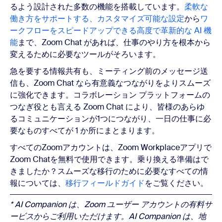
るよう設計された多数の機能を搭載しています。
柔軟な
働き方をサポートする、カスタマイズ可能な設定
から
ワ
ークフローをスピードアップできる高度で革新的な AI 機
能
まで、Zoom Chat があれば、仕事のやり方を根本から
変えるために必要なツールがそろいます。
急を要する情報共有も、ミーティング前のメッセージ送
信も、Zoom Chat なら有意義なつながりをよりスムーズ
に強化できます。コラボレーション プラットフォームの
つなぎ役とも言える Zoom Chat により、皆様のあらゆ
るコミュニケーションが1つにつながり、一日の仕事に必
要なものすべてが 1 か所にまとまります。
すべてのZoomアカウントは、Zoom Workplaceアプリで
Zoom Chatを無料で使用できます。乗り換える準備はで
きましたか？スムーズな移行のために必要なすべての情
報については、
移行フィールドガイド
をご覧ください。
* AI Companion は、Zoom ユーザー アカウントの有料サ
ービスからご利用いただけます。AI Companion は、地