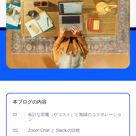
本ブログの内容
01
- Jumplink to 余計な邪魔（やコスト）と無縁のコラボレーショ
余計な邪魔（やコスト）と無縁のコラボレーショ
ン
02
- Jumplink to Zoom Chat と Slack の比較
Zoom Chat と Slack の比較