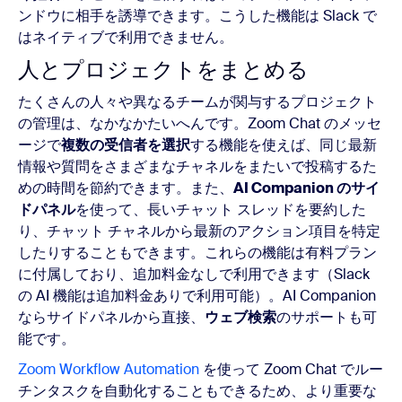
ンドウに相手を誘導できます。こうした機能は Slack で
はネイティブで利用できません。
人とプロジェクトをまとめる
たくさんの人々や異なるチームが関与するプロジェクト
の管理は、なかなかたいへんです。Zoom Chat のメッセ
ージで
複数の受信者を選択
する機能を使えば、同じ最新
情報や質問をさまざまなチャネルをまたいで投稿するた
めの時間を節約できます。また、
AI Companion のサイ
ドパネル
を使って、長いチャット スレッドを要約した
り、チャット チャネルから最新のアクション項目を特定
したりすることもできます。これらの機能は有料プラン
に付属しており、追加料金なしで利用できます（Slack
の AI 機能は追加料金ありで利用可能）。AI Companion
ならサイドパネルから直接、
ウェブ検索
のサポートも可
能です。
Zoom Workflow Automation
を使って Zoom Chat でルー
チンタスクを自動化することもできるため、より重要な