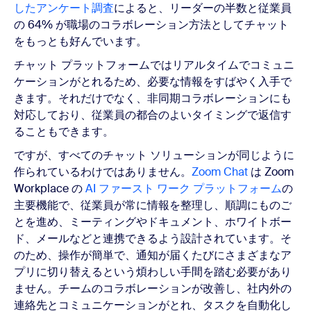
したアンケート調査
によると、リーダーの半数と従業員
の 64% が職場のコラボレーション方法としてチャット
をもっとも好んでいます。
チャット プラットフォームではリアルタイムでコミュニ
ケーションがとれるため、必要な情報をすばやく入手で
きます。それだけでなく、非同期コラボレーションにも
対応しており、従業員の都合のよいタイミングで返信す
ることもできます。
ですが、すべてのチャット ソリューションが同じように
作られているわけではありません。
Zoom Chat
は Zoom
Workplace の
AI ファースト ワーク プラットフォーム
の
主要機能で、従業員が常に情報を整理し、順調にものご
とを進め、ミーティングやドキュメント、ホワイトボー
ド、メールなどと連携できるよう設計されています。そ
のため、操作が簡単で、通知が届くたびにさまざまなア
プリに切り替えるという煩わしい手間を踏む必要があり
ません。チームのコラボレーションが改善し、社内外の
連絡先とコミュニケーションがとれ、タスクを自動化し