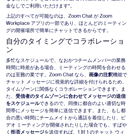
金なしでご利用いただけます*。
上記のすべてが可能なのは、Zoom Chat が Zoom
Workplace アプリの一部であり、ほとんどのミーティン
グの開催場所で簡単にチャットできるからです。
自分のタイミングでコラボレーショ
ン
多忙なスケジュールで、なおかつチームメンバーの業務
時間に時差がある場合、ミーティングの時間を合わせる
のは至難の業です。Zoom Chat なら、
画像の注釈
機能で
チャット メッセージに視覚的な詳細を付けられるため、
タイムゾーンに関係なくコラボレーションできます。ま
た、
受信者のタイムゾーンに合わせてメッセージの送信
をスケジュール
できるので、同僚に都合のよい適切な時
間帯にメッセージを簡単に送信できます。また、もし都
合の悪い時間にチームメイトから通話を着信したり、ビ
デオ ミーティングが開催されたりした場合でも、すばや
く
拒否メッセージ
を送信すれば、1 対 1 のチャット ウィ