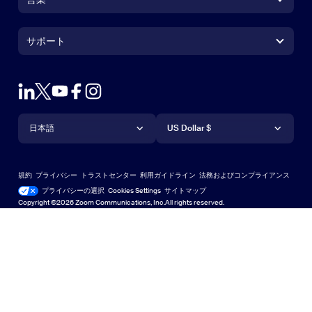
Zoom Roomsアプリ
Zoom Roomsアプリ
+1.888.799.9666
クリックで発信
Zoom Roomsコントローラ
サポート
サポート
営業担当にお問い合わせ
ブラウザ拡張機能
Zoom接続テスト
プランと料金
Outlookプラグイン
アカウント
デモをリクエスト
iPhone / iPadアプリ
iPhone / iPadアプリ
言語
通貨
ヘルプセンター
ヘルプセンター
ウェビナーとイベント
Androidアプリ
日本語
Androidアプリ
US Dollar $
ラーニングセンター
Zoom Experience Center
Zoom Experience Center
Zoomバーチャル背景
Deutsch
US Dollar $
Zoomコミュニティ
規約
プライバシー
トラストセンター
利用ガイドライン
法務およびコンプライアンス
English
テクニカルコンテンツライブラリ
テクニカルコンテンツライブラ
プライバシーの選択
Cookies Settings
サイトマップ
サイトマップ
Copyright ©2026 Zoom Communications, Inc.All rights reserved.
Español
フィードバック
お問い合わせ
お問い合わせ
Français
アクセシビリティ
Indonesia
開発者向けサポート
Italiano
プライバシー、セキュリティ、リーガルポリシー、現代奴
日本語