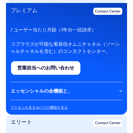
フローエディタ + IVR
リアルタイムの文字起こし
プレミアム
Contact Center
リモートコントロール
エージェントCTI連携（CRM、ZEN、NOW、
MSFT）
アンケート / VoC
/ ユーザー当たり月額（1年分一括請求）
データプライバシー（PII秘匿化とカスタマーマネー
ジドキー）
コブラウズが可能な着発信オムニチャネル（ソーシ
音声、ビデオ、チャット、SMS（着信チャネル）
ャルチャネルを含む）のコンタクトセンター。
AI
営業担当へのお問い合わせ
Contact Center向けAI Companion
営業担当へのお問い合わせ
エッセンシャルの全機能と、
Contact Center
アドオンを見る
すべての機能を見る
アドオンを見る
すべての機能を見る
メール（デジタルチャネル）
ソーシャル（デジタルチャネル）
エリート
Contact Center
発信ダイヤラー（プログレッシブ、プレビュー）
コブラウズ