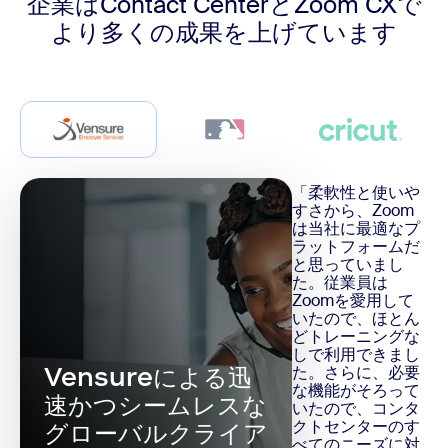
企業はContact CenterとZoom CXで
より多くの成果を上げています
「柔軟性と使いや
すさから、Zoom
は当社に最適なプ
ラットフォームだ
と思っていまし
た。従業員は
Zoomを愛用して
いたので、ほとん
どトレーニングな
しで利用できまし
Vensureによる迅
た。さらに、必要
な機能がそろって
速かつシームレスな
いたので、コンタ
クトセンターのす
グローバルクライア
べてのニーズに対