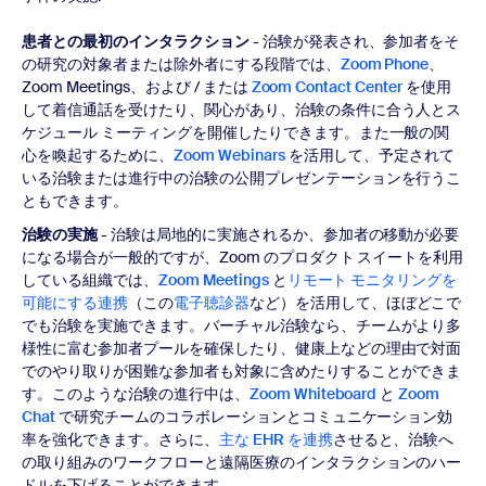
患者との最初のインタラクション
- 治験が発表され、参加者をそ
の研究の対象者または除外者にする段階では、
Zoom Phone
、
Zoom Meetings、および / または
Zoom Contact Center
を使用
して着信通話を受けたり、関心があり、治験の条件に合う人とス
ケジュール ミーティングを開催したりできます。また一般の関
心を喚起するために、
Zoom Webinars
を活用して、予定されて
いる治験または進行中の治験の公開プレゼンテーションを行うこ
ともできます。
治験の実施
- 治験は局地的に実施されるか、参加者の移動が必要
になる場合が一般的ですが、Zoom のプロダクト スイートを利用
している組織では、
Zoom Meetings
と
リモート モニタリングを
可能にする連携
（この
電子聴診器
など）を活用して、ほぼどこで
でも治験を実施できます。バーチャル治験なら、チームがより多
様性に富む参加者プールを確保したり、健康上などの理由で対面
でのやり取りが困難な参加者も対象に含めたりすることができま
す。このような治験の進行中は、
Zoom Whiteboard
と
Zoom
Chat
で研究チームのコラボレーションとコミュニケーション効
率を強化できます。さらに、
主な EHR を連携
させると、治験へ
の取り組みのワークフローと遠隔医療のインタラクションのハー
ドルを下げることができます。