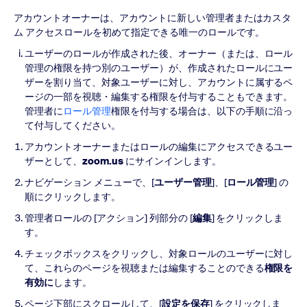
アカウントオーナーは、アカウントに新しい管理者またはカスタ
ム アクセスロールを初めて指定できる唯一のロールです。
ユーザーのロールが作成された後、オーナー（または、ロール
管理の権限を持つ別のユーザー）が、作成されたロールにユー
ザーを割り当て、対象ユーザーに対し、アカウントに属するペ
ージの一部を視聴・編集する権限を付与することもできます。
管理者に
ロール管理
権限を付与する場合は、以下の手順に沿っ
て付与してください。
アカウントオーナーまたはロールの編集にアクセスできるユー
ザーとして、
zoom.us
にサインインします。
ナビゲーション メニューで、[
ユーザー管理
]、[
ロール管理
] の
順にクリックします。
管理者ロールの [アクション] 列部分の [
編集
] をクリックしま
す。
チェックボックスをクリックし、対象ロールのユーザーに対し
て、これらのページを視聴または編集することのできる
権限を
有効に
します。
ページ下部にスクロールして、[
設定を保存
] をクリックしま