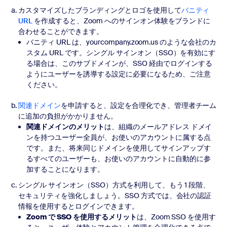
カスタマイズしたブランディングとロゴを使用して
バニティ
URL
を作成すると、Zoom へのサインオン体験をブランドに
合わせることができます。
バニティ URL は、yourcompany.zoom.us のような会社のカ
スタム URL です。シングル サインオン（SSO）を有効にす
る場合は、このサブドメインが、SSO 経由でログインする
ようにユーザーを誘導する設定に必要になるため、ご注意
ください。
関連ドメイン
を申請すると、設定を合理化でき、管理者チーム
に追加の負担がかかりません。
関連ドメインのメリット
は、組織のメールアドレス ドメイ
ンを持つユーザー全員が、お使いのアカウントに属する点
です。また、将来同じドメインを使用してサインアップす
るすべてのユーザーも、お使いのアカウントに自動的に参
加することになります。
シングル サインオン（SSO）方式を利用して、もう 1 段階、
セキュリティを強化しましょう。SSO 方式では、会社の認証
情報を使用するとログインできます。
Zoom で SSO を使用するメリット
は、Zoom SSO を使用す