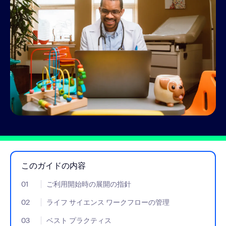
このガイドの内容
01
- Jumplink to ご利用開始時の展開の指針
ご利用開始時の展開の指針
02
- Jumplink to ライフ サイエンス ワークフローの管理
ライフ サイエンス ワークフローの管理
03
- Jumplink to ベスト プラクティス
ベスト プラクティス