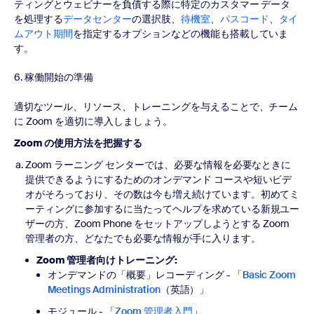
ティングとウェビナーを負債する際に特定のカスタマー データ
を処理する
データセンター
の選択肢、
待機室
、
パスコード
、
タイ
ムアウト期間
を指定するオプションなどの機能も搭載していま
す。
6. 稼働開始の準備
適切なツール、リソース、トレーニングを与えることで、チーム
に Zoom を適切に導入しましょう。
Zoom の使用方法を把握する
Zoom ラーニング センターでは、必要な情報を必要なときに
提供できるようにするためのオンデマンド コースや短いビデ
オがそろっており、その数は今も増え続けています。初めてミ
ーティングに参加するに当たってヘルプを求めている新規ユー
ザーの方、Zoom Phone をセットアップしようとする Zoom
管理者の方、どなたでも必要な情報が手に入ります。
Zoom 管理者向けトレーニング:
オンデマンドの「概要」レコーディング - 「
Basic Zoom
Meetings Administration
（英語）」
モジュール - 「
Zoom 管理者入門
」