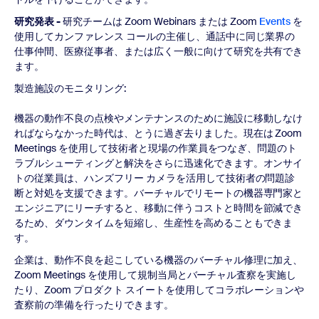
研究発表 -
研究チームは Zoom Webinars または Zoom
Events
を
使用してカンファレンス コールの主催し、通話中に同じ業界の
仕事仲間、医療従事者、または広く一般に向けて研究を共有でき
ます。
製造施設のモニタリング:
機器の動作不良の点検やメンテナンスのために施設に移動しなけ
ればならなかった時代は、とうに過ぎ去りました。現在は Zoom
Meetings を使用して技術者と現場の作業員をつなぎ、問題のト
ラブルシューティングと解決をさらに迅速化できます。オンサイ
トの従業員は、ハンズフリー カメラを活用して技術者の問題診
断と対処を支援できます。バーチャルでリモートの機器専門家と
エンジニアにリーチすると、移動に伴うコストと時間を節減でき
るため、ダウンタイムを短縮し、生産性を高めることもできま
す。
企業は、動作不良を起こしている機器のバーチャル修理に加え、
Zoom Meetings を使用して規制当局とバーチャル査察を実施し
たり、Zoom プロダクト スイートを使用してコラボレーションや
査察前の準備を行ったりできます。