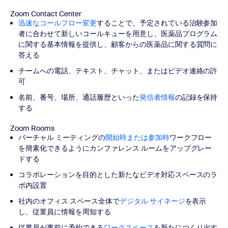
Zoom Contact Center
迅速なコールフロー変更
することで、予定されている治験参加
者に合わせて新しいコールキューを用意し、医薬品プログラム
に関する基本情報を提供し、顧客からの医薬品に関する質問に
答える
チームへの電話、テキスト、チャット、またはビデオ連絡の許
可
名前、番号、場所、通話履歴といった
発信者情報
の記録を保持
する
Zoom Rooms
バーチャル ミーティングの
開始時または参加時
ワークフロー
を簡素化できるようにカンファレンス ルームをアップグレー
ドする
コラボレーションを目的とした新たなビデオ対応スペースのラ
ボ内設置
社内のオフィス スペース全体で
デジタル サイネージ
を表示
し、従業員に情報を周知する
従業員が事前に予約できる
ワークスペース
を新たにつくり出す