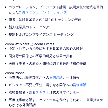
コラボレーション、プロジェクト計画、説明責任の徹底を目的
とした
外部スケジュール ミーティング
患者、治験参加者との 1 対 1 のセッションの実施
新人従業員のトレーニング
規制およびコンプライアンス ミーティング
Zoom Webinars と Zoom Events
予定されている治験に対する参加者の関心の喚起
同分野の同僚との医学的所見と結果の共有
医療従事者への新薬と開発に関する最新情報の提供
Zoom Phone
潜在的な治験参加者からの
着信通話
と一般情報
ビジュアル不要で手短に済ませる同僚への
発信通話
治験参加者へ送る
テキスト
形式のリマインダー
医療従事者と話すスケジュールを作成するために、営業担当か
らかける発信通話