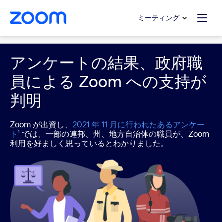
ンテンツへスキップ
チャットへスキップ
ミーティング
Government
アンケートの結果、政府職
員による Zoom への支持が
判明
Zoom が出資し、
2021 年 11 月に行われたあるアンケー
ト¹
では、一部の連邦、州、地方自治体の職員が、Zoom
利用を好ましく思っているとわかりました。