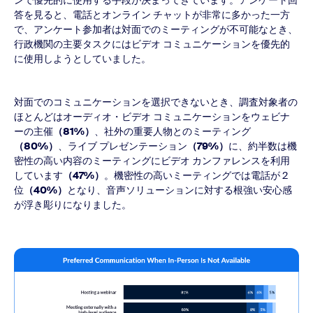
ンで優先的に使用する手段が決まってきています。アンケート回
答を見ると、電話とオンライン チャットが非常に多かった一方
で、アンケート参加者は対面でのミーティングが不可能なとき、
行政機関の主要タスクにはビデオ コミュニケーションを優先的
に使用しようとしていました。
対面でのコミュニケーションを選択できないとき、調査対象者の
ほとんどはオーディオ・ビデオ コミュニケーションをウェビナ
ーの主催
（81%）
、社外の重要人物とのミーティング
（80%）
、ライブ プレゼンテーション
（79%）
に、約半数は機
密性の高い内容のミーティングにビデオ カンファレンスを利用
しています
（47%）
。機密性の高いミーティングでは電話が 2
位
（40%）
となり、音声ソリューションに対する根強い安心感
が浮き彫りになりました。