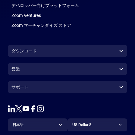
デベロッパー向けプラットフォーム
Zoom Ventures
Zoom マーチャンダイズ ストア
Zoom マーチャンダイズ ストア
ダウンロード
Zoom Workplaceアプリ
Zoom Workplaceアプリ
営業
Zoom Roomsアプリ
Zoom Roomsアプリ
+1.888.799.9666
クリックで発信
Zoom Roomsコントローラ
サポート
サポート
営業担当にお問い合わせ
ブラウザ拡張機能
Zoom接続テスト
プランと料金
Outlookプラグイン
アカウント
デモをリクエスト
iPhone / iPadアプリ
iPhone / iPadアプリ
言語
通貨
ヘルプセンター
ヘルプセンター
ウェビナーとイベント
Androidアプリ
日本語
Androidアプリ
US Dollar $
ラーニングセンター
Zoom Experience Center
Zoom Experience Center