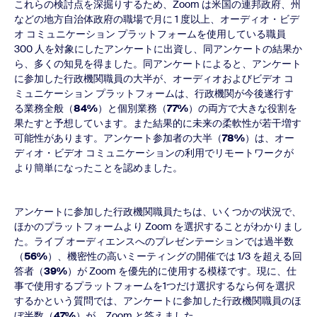
これらの検討点を深掘りするため、Zoom は米国の連邦政府、州
などの地方自治体政府の職場で月に 1 度以上、オーディオ・ビデ
オ コミュニケーション プラットフォームを使用している職員
300 人を対象にしたアンケートに出資し、同アンケートの結果か
ら、多くの知見を得ました。同アンケートによると、アンケート
に参加した行政機関職員の大半が、オーディオおよびビデオ コ
ミュニケーション プラットフォームは、行政機関が今後遂行す
る業務全般（
84%
）と個別業務（
77%
）の両方で大きな役割を
果たすと予想しています。また結果的に未来の柔軟性が若干増す
可能性があります。アンケート参加者の大半（
78%
）は、オー
ディオ・ビデオ コミュニケーションの利用でリモートワークが
より簡単になったことを認めました。
アンケートに参加した行政機関職員たちは、いくつかの状況で、
ほかのプラットフォームより Zoom を選択することがわかりまし
た。ライブ オーディエンスへのプレゼンテーションでは過半数
（
56%
）、機密性の高いミーティングの開催では 1/3 を超える回
答者（
39%
）が Zoom を優先的に使用する模様です。現に、仕
事で使用するプラットフォームを1つだけ選択するなら何を選択
するかという質問では、アンケートに参加した行政機関職員のほ
ぼ半数（
47%
）が、Zoom と答えました。