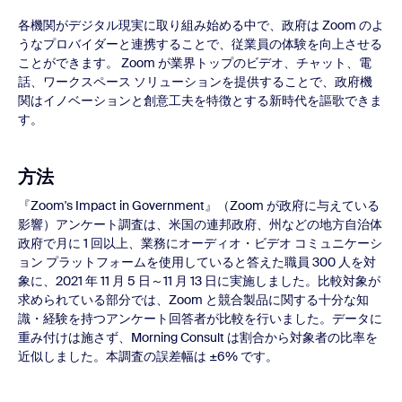
各機関がデジタル現実に取り組み始める中で、政府は Zoom のよ
うなプロバイダーと連携することで、従業員の体験を向上させる
ことができます。 Zoom が業界トップのビデオ、チャット、電
話、ワークスペース ソリューションを提供することで、政府機
関はイノベーションと創意工夫を特徴とする新時代を謳歌できま
す。
方法
『Zoom's Impact in Government』（Zoom が政府に与えている
影響）アンケート調査は、米国の連邦政府、州などの地方自治体
政府で月に 1 回以上、業務にオーディオ・ビデオ コミュニケーシ
ョン プラットフォームを使用していると答えた職員 300 人を対
象に、2021 年 11 月 5 日～11 月 13 日に実施しました。比較対象が
求められている部分では、Zoom と競合製品に関する十分な知
識・経験を持つアンケート回答者が比較を行いました。データに
重み付けは施さず、Morning Consult は割合から対象者の比率を
近似しました。本調査の誤差幅は ±6% です。