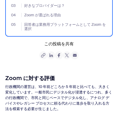
03
- Jumplink to 好きなプロバイダーは？
好きなプロバイダーは？
04
- Jumplink to Zoom が選ばれる理由
Zoom が選ばれる理由
05
- Jumplink to 回答者は業務用プラットフォームとして Zoom を
回答者は業務用プラットフォームとして Zoom を
選択
この投稿を共有
Zoom に対する評価
行政機関の運営は、10 年前どころか 5 年前と比べても、大きく
変化しています。一般市民にデジタル化が浸透するにつれ、多く
の行政機関で、市民と同じペースでデジタル化し、アナログ デ
バイスやレガシー プロセスに頼る代わりに進歩を取り入れる方
法を模索する必要が生じました。