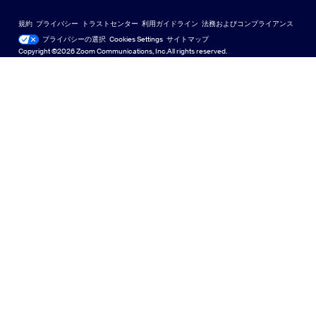
Zoomバーチャル背景
Deutsch
US Dollar $
Zoomコミュニティ
規約
プライバシー
トラストセンター
利用ガイドライン
法務およびコンプライアンス
English
テクニカルコンテンツライブラリ
テクニカルコンテンツライブラ
プライバシーの選択
Cookies Settings
サイトマップ
サイトマップ
Copyright ©2026 Zoom Communications, Inc.All rights reserved.
Español
フィードバック
お問い合わせ
お問い合わせ
Français
アクセシビリティ
Indonesia
開発者向けサポート
Italiano
プライバシー、セキュリティ、リーガルポリシー、現代奴
日本語
隷法の透明性に関する声明
한국어
Nederlands
Polski
Português
Русский
Svenska