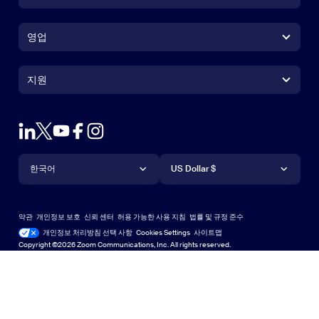
Zoom Workplace 앱
Zoom Workplace 앱
영업
Zoom Rooms 앱
Zoom Rooms 앱
+1 888-799-9666
클릭하여 통화
Zoom Rooms Controller
지원
지원
영업팀에 문의
브라우저 확장프로그램
테스트 줌
플랜 & 가격
Outlook 플러그인
계정
데모 요청하기
iPhone 및 iPad 앱
iPhone 및 iPad 앱
언어
통화
지원 센터
지원 센터
웨비나 및 이벤트
Android 앱
한국어
Android 앱
US Dollar $
학습 센터
Zoom 체험 센터
Zoom 체험 센터
Zoom 가상 배경
Deutsch
US Dollar $
Zoom 커뮤니티
Zoom for Startups
Zoom for Startups
약관
개인정보 보호
신뢰 센터
허용 가능한 사용 지침
법률 및 규정 준수
English
기술 콘텐츠 라이브러리
기술 콘텐츠 라이브러리
개인정보 처리방침 선택 사항
Cookies Settings
사이트맵
사이트맵
Copyright ©2026 Zoom Communications, Inc. All rights reserved.
Español
피드백
문의하기
문의처
Français
접근성
Indonesia