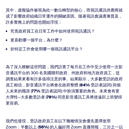
其中，虛擬協作被視為此一數位轉型的核心，而視訊通訊供應商就
成了影響政府組織日常運作的關鍵原因。隨著視訊會議逐漸普及，
許多實務上的問題也開始浮現：
究竟政府員工在日常工作中如何使用視訊通訊？
更喜歡哪一個平台，為什麼？
於特定工作會使用哪一個視訊通訊平台？
為了深入瞭解這些問題，我們訪查了每月在工作中至少使用一次影
音通訊平台的 300 名美國聯邦政府、州政府和地方政府員工，從
調查結果來看有許多值得注意的事。結果顯示，大多數受訪的政府
員工相信，影音通訊平台將會在政府整體 (
84%
受訪者認同) 與個
人未來的職涯 (
77%
受訪者認同) 中扮演重要的角色。未來會有更
大彈性—大多數受訪者 (
78%
) 同意影音通訊工具將使遠距上班變得
更容易。
我們也發現，受訪政府員工在以下幾種情況會優先選擇使用
Zoom：半數以上 (
56%
) 的人偏好用 Zoom 直播簡報，三分之一以