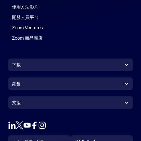
使用方法影片
開發人員平台
Zoom Ventures
Zoom 商品商店
Zoom 商品商店
下載
Zoom Workplace 應用程式
Zoom Workplace 應用程式
銷售
Zoom Rooms 應用程式
Zoom Rooms 應用程式
+1.888.799.9666
按一下以撥打電話
Zoom Rooms Controller
支援
支援
聯絡銷售人員
瀏覽器延伸功能
測試 Zoom
方案與定價
Outlook 外掛程式
帳戶
申請示範
iPhone/iPad 應用程式
iPhone/iPad 應用程式
語言
貨幣
支援中心
支援中心
網路研討會和活動