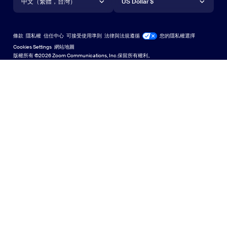
Android 應用程式
中文（繁體，台灣）
Android 應用程式
US Dollar $
學習中心
Zoom 體驗中心
Zoom 體驗中心
Zoom 虛擬背景
Deutsch
US Dollar $
Zoom 社群
Zoom for Startups
Zoom for Startups
條款
隱私權
信任中心
可接受使用準則
法律與法規遵循
您的隱私權選擇
English
技術內容資料庫
技術內容資料庫
Cookies Settings
網站地圖
網站地圖
版權所有 ©2026 Zoom Communications, Inc.保留所有權利。
Español
意見反應
聯絡我們
聯絡我們
Français
無障礙存取
Indonesia
開發人員支援
Italiano
隱私權、安全性、法律政策和現代奴役法案透明性聲明
日本語
한국어
Nederlands
Polski
Português
Русский