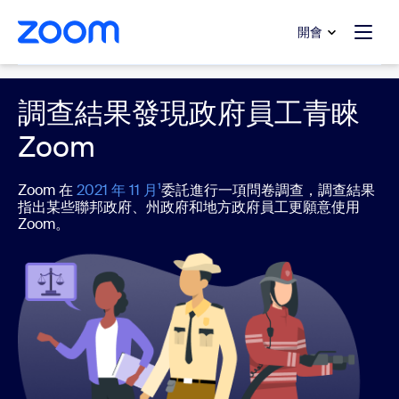
跳至主要內容
跳至協助聊天
開會
Government
調查結果發現政府員工青睞
Zoom
Zoom 在
2021 年 11 月¹
委託進行一項問卷調查，調查結果
指出某些聯邦政府、州政府和地方政府員工更願意使用
Zoom。