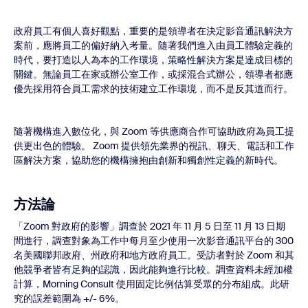
政府員工有個人喜好觀點，重要的是領導者在決定影音通訊解決方
案前，應將員工的偏好納入考量。隨著我們進入由員工體驗定義的
時代，要打造以人為本的工作環境，策略性解決方案是達成目標的
關鍵。無論員工在家或辦公室工作，或採混合式辦公，領導者都應
優先採用符合員工需求的技術建立工作環境，而不是反其道而行。
隨著機構進入數位化，與 Zoom 等供應商合作可協助政府為員工提
供更出色的體驗。 Zoom 提供領先業界的視訊、聊天、電話和工作
區解決方案，協助您的機構擁抱由創新和獨創性定義的新時代。
方法論
「Zoom 對政府的影響」調查於 2021 年 11 月 5 日至 11 月 13 日期
間進行，調查對象為工作中每月至少使用一次影音通訊平台的 300
名美國聯邦政府、州政府和地方政府員工。受訪者對於 Zoom 和其
他競爭者皆有足夠的認識，因此能夠進行比較。調查資料未經加權
計算，Morning Consult 使用固定比例估算受眾的分布組成。此研
究的誤差範圍為 +/- 6%。