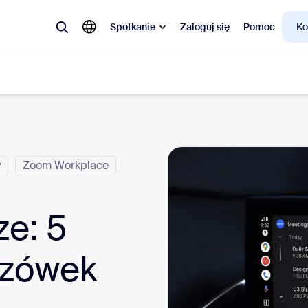
Spotkanie
Zaloguj się
Pomoc
Ko
larne
a topie, co jest modne, co budzi ciekawość – rozwiązania, którymi teraz 
y
Zoom Workplace
Notes
Mee
ze: 5
omMate
Ro
azówek
one
Can
tact Center
Ana