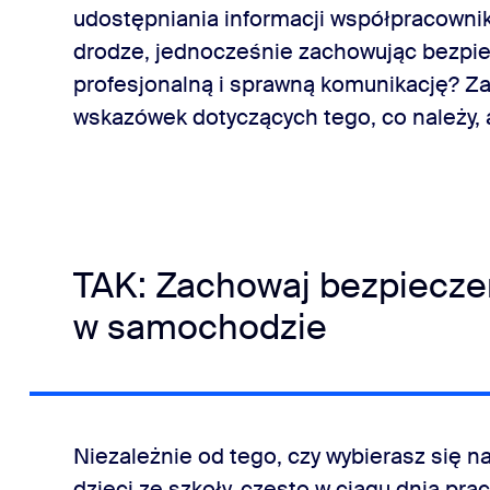
cji do czatu
udostępniania informacji współpracowniko
drodze, jednocześnie zachowując bezpi
jesteś
profesjonalną i sprawną komunikację? Zac
wskazówek dotyczących tego, co należy, a
TAK: Zachowaj bezpieczeń
w samochodzie
Niezależnie od tego, czy wybierasz się n
dzieci ze szkoły, często w ciągu dnia p