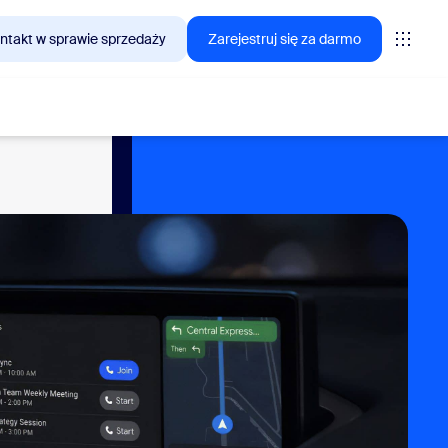
ntakt w sprawie sprzedaży
Zarejestruj się za darmo
interesują się klienci Zoom.
tings
oms
vas
lityka CX