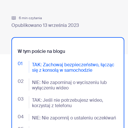
Deweloperzy
Bon
Aplikacje i integracje
6 min czytania
Opublikowano 13 września 2023
Zainstaluj na komputerze stacjonarnym
Bądź w kontakcie
Centrum pobierania
+1.888.799.9666
/
+1.888.
W tym poście na blogu
01
- Jumplink to TAK: Zachowaj bezpieczeństwo, łącząc
TAK: Zachowaj bezpieczeństwo, łącząc
się z konsolą w samochodzie
02
- Jumplink to NIE: Nie zapominaj o wyciszeniu lub w
NIE: Nie zapominaj o wyciszeniu lub
wyłączeniu wideo
03
- Jumplink to TAK: Jeśli nie potrzebujesz wideo, korzy
TAK: Jeśli nie potrzebujesz wideo,
korzystaj z telefonu
04
- Jumplink to NIE: Nie zapomnij o ustaleniu oczekiwa
NIE: Nie zapomnij o ustaleniu oczekiwań