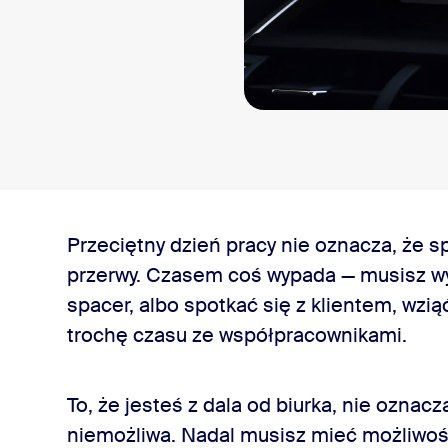
sai
303.1012
 się z konsolą w samochodzie
Przeciętny dzień pracy nie oznacza, że 
przerwy. Czasem coś wypada — musisz wyj
yłączeniu wideo
spacer, albo spotkać się z klientem, wzią
trochę czasu ze współpracownikami.
staj z telefonu
To, że jesteś z dala od biurka, nie oznac
ń
niemożliwa. Nadal musisz mieć możliwoś