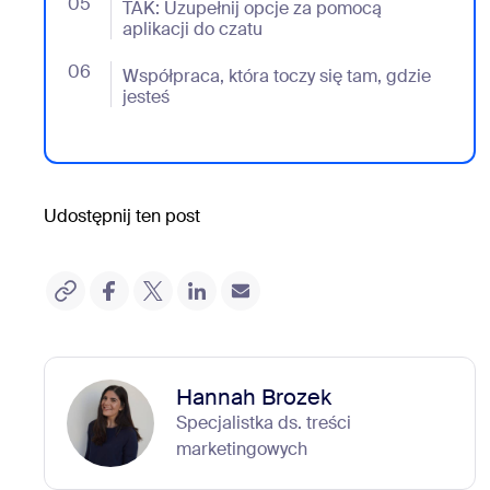
05
- Jumplink to TAK: Uzupełnij opcje za pomocą aplika
TAK: Uzupełnij opcje za pomocą
aplikacji do czatu
06
- Jumplink to Współpraca, która toczy się tam, gdzie 
Współpraca, która toczy się tam, gdzie
jesteś
Udostępnij ten post
Hannah Brozek
Specjalistka ds. treści
marketingowych