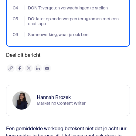
04
- Jumplink to DON’T: vergeten verwachtingen te stellen
DON’T: vergeten verwachtingen te stellen
05
- Jumplink to DO: later op onderwerpen terugkomen met een c
DO: later op onderwerpen terugkomen met een
chat-app
06
- Jumplink to Samenwerking, waar je ook bent
Samenwerking, waar je ook bent
Deel dit bericht
Hannah Brozek
Marketing Content Writer
Een gemiddelde werkdag betekent niet dat je acht uur
lang achter je bureau zit. Het leven gaat ook door: je