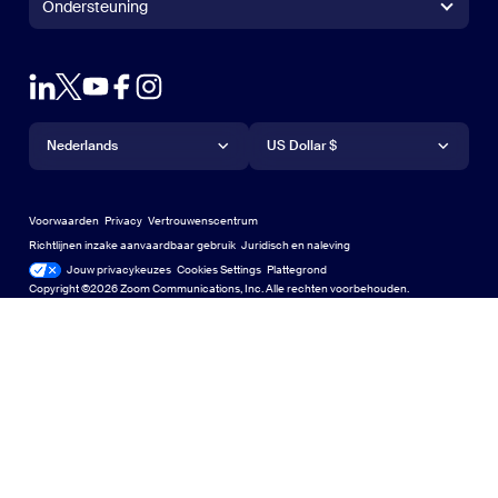
Ondersteuning
Ondersteuning
Contact opnemen met verkoop
Browserextensie
Zoom testen
Zoom testen
Abonnementen en prijzen
Abonnementen en prijzen
Outlook-invoegtoepassing
Account
Vraag een demo aan
Een demo aanvragen
iPhone-/iPad-app
iPhone-/iPad-app
Taal
Valuta
Ondersteuningscentrum
Ondersteuningscentrum
Webinars en evenementen
Android-app
Nederlands
Android-app
US Dollar $
Leercentrum
Trainingscentrum
Zoom Experience Center
Zoom Experience Center
Zoom virtuele achtergronden
Virtuele achtergronden in Zoom
Deutsch
US Dollar $
Zoom-gemeenschap
Zoom for Startups
Zoom for Startups
Voorwaarden
Privacy
Vertrouwenscentrum
English
Technische-contentbibliotheek
Technische-contentbibliotheek
Richtlijnen inzake aanvaardbaar gebruik
Juridisch en naleving
Juridisch en naleving
Jouw privacykeuzes
Cookies Settings
Plattegrond
Plattegrond
Español
Feedback
Copyright ©2026 Zoom Communications, Inc. Alle rechten voorbehouden.
Contact opnemen
Neem contact met ons op
Français
Toegankelijkheid
Indonesia
Ondersteuning voor ontwikkelaars
Ondersteuning voor ontwikkel
Italiano
Transparantieverklaring inzake privacy, veiligheid, juridisch
日本語
beleid en moderne slavernijwet
Privacy, beveiliging, juridisch b
한국어