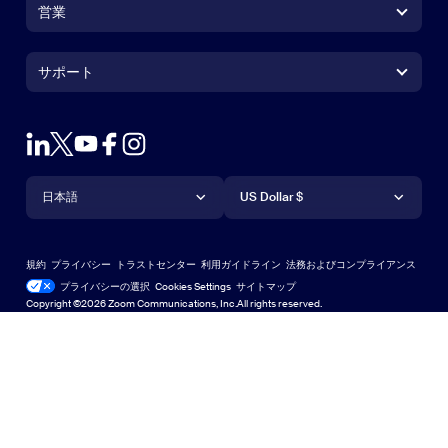
営業
Zoom Roomsアプリ
Zoom Roomsアプリ
+1.888.799.9666
クリックで発信
Zoom Roomsコントローラ
サポート
サポート
営業担当にお問い合わせ
ブラウザ拡張機能
Zoom接続テスト
プランと料金
Outlookプラグイン
アカウント
デモをリクエスト
iPhone / iPadアプリ
iPhone / iPadアプリ
言語
通貨
ヘルプセンター
ヘルプセンター
ウェビナーとイベント
Androidアプリ
日本語
Androidアプリ
US Dollar $
ラーニングセンター
Zoom Experience Center
Zoom Experience Center
Zoomバーチャル背景
Deutsch
US Dollar $
Zoomコミュニティ
規約
プライバシー
トラストセンター
利用ガイドライン
法務およびコンプライアンス
English
テクニカルコンテンツライブラリ
テクニカルコンテンツライブラ
プライバシーの選択
Cookies Settings
サイトマップ
サイトマップ
Copyright ©2026 Zoom Communications, Inc.All rights reserved.
Español
フィードバック
お問い合わせ
お問い合わせ
Français
アクセシビリティ
Indonesia
開発者向けサポート
Italiano