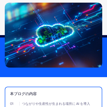
本ブログの内容
01
- Jumplink to つながりや生産性が生まれる場所に AI を導入
つながりや生産性が生まれる場所に AI を導入