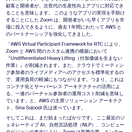
顧客と開発者が、次世代の生産性向上アプリに対応でき
ることを意味します。 このようなアプリの実現を手助け
することにした Zoom は、開発者がいち早くアプリを市
場に投入できるように、過去 1 年間にわたって AWS と
のパートナーシップを強化してきました。
「AWS Virtual Participant Framework for RTC により、
Zoom と AWS 間のカスタム連携の構築において
『Undifferentiated Heavy Lifting（付加価値を生まない
作業）』が削減されます。また、クラウドでミーティン
グ参加者のライブメディアへのアクセスを標準化するの
で、運用負荷の軽減にもつながります。つまり、これは
コンテナ化とサーバーレス アーキテクチャの活用によ
る、一連のバーチャル参加者の運用コスト削減を意味し
ています」と、AWS の主席ソリューション アーキテク
ト、Sina Sojoodi 氏は述べています。
そしてこれは、まだ始まったばかりです。 ここ最近のジ
ェネレーティブ AI、自然言語処理（NLP）、コンピュー
タビジョンの進歩により、Zoom は新興企業、エンター