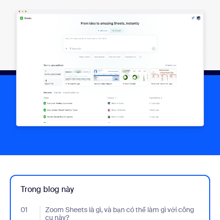
Trong blog này
01
- Jumplink to Zoom Sheets là gì, và bạn có thể làm gì với công c
Zoom Sheets là gì, và bạn có thể làm gì với công
cụ này?