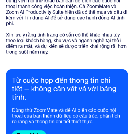
cùng với mọi thứ khác bạn cần để biến các cuộc hội
thoại thành công việc hoàn thiện. Cả ZoomMate và
Zoom AI Productivity Suite hiện đã có thể mua và đều đi
kèm với Tín dụng AI để sử dụng các hành động AI tính
phí.
Xin lưu ý rằng tình trạng có sẵn có thể khác nhau tùy
theo loại khách hàng, khu vực và ngành nghề tại thời
điểm ra mắt, và dự kiến sẽ được triển khai rộng rãi hơn
trong suốt năm nay.
Từ cuộc họp đến thông tin chi
tiết — không cần vất vả với bảng
tính.
Dùng thử ZoomMate và để AI biến các cuộc hội
thoại của bạn thành dữ liệu có cấu trúc, phân tích
rõ ràng và thông tin chi tiết thiết thực.