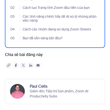
02
- Jumplink to Cách tạo Trang tính Zoom đầu tiên của bạn
Cách tạo Trang tính Zoom đầu tiên của bạn
03
- Jumplink to Các tính năng chính: hãy để AI xử lý những phần v
Các tính năng chính: hãy để AI xử lý những phần
việc nặng
04
- Jumplink to Cách các nhóm đang sử dụng Zoom Sheets
Cách các nhóm đang sử dụng Zoom Sheets
05
- Jumplink to Bạn đã sẵn sàng bắt đầu?
Bạn đã sẵn sàng bắt đầu?
Chia sẻ bài đăng này
Paul Celis
Giám đốc Tiếp thị Sản phẩm, Zoom AI
Productivity Suite