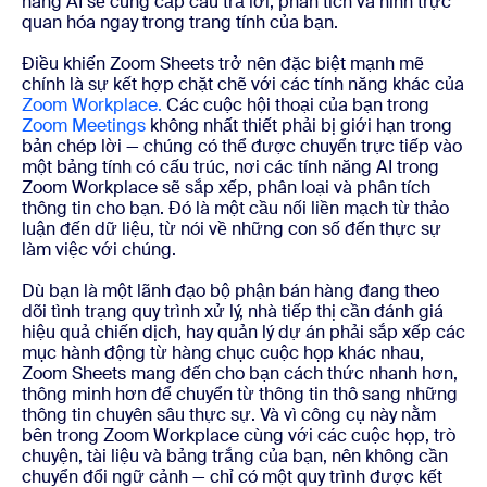
năng AI sẽ cung cấp câu trả lời, phân tích và hình trực
quan hóa ngay trong trang tính của bạn.
Điều khiến Zoom Sheets trở nên đặc biệt mạnh mẽ
chính là sự kết hợp chặt chẽ với các tính năng khác của
Zoom Workplace.
Các cuộc hội thoại của bạn trong
Zoom Meetings
không nhất thiết phải bị giới hạn trong
bản chép lời — chúng có thể được chuyển trực tiếp vào
một bảng tính có cấu trúc, nơi các tính năng AI trong
Zoom Workplace sẽ sắp xếp, phân loại và phân tích
thông tin cho bạn. Đó là một cầu nối liền mạch từ thảo
luận đến dữ liệu, từ nói về những con số đến thực sự
làm việc với chúng.
Dù bạn là một lãnh đạo bộ phận bán hàng đang theo
dõi tình trạng quy trình xử lý, nhà tiếp thị cần đánh giá
hiệu quả chiến dịch, hay quản lý dự án phải sắp xếp các
mục hành động từ hàng chục cuộc họp khác nhau,
Zoom Sheets mang đến cho bạn cách thức nhanh hơn,
thông minh hơn để chuyển từ thông tin thô sang những
thông tin chuyên sâu thực sự. Và vì công cụ này nằm
bên trong Zoom Workplace cùng với các cuộc họp, trò
chuyện, tài liệu và bảng trắng của bạn, nên không cần
chuyển đổi ngữ cảnh — chỉ có một quy trình được kết