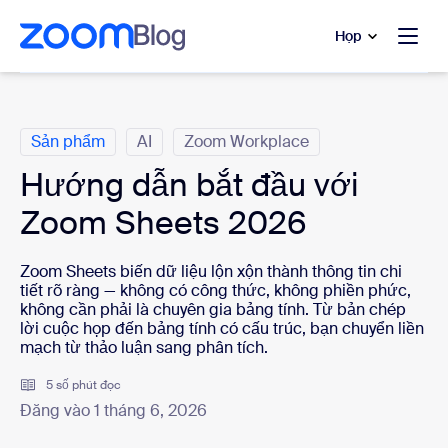
uyển đến nội dung chính
 trò chuyện trợ giúp
Họp
Danh mục
Sản phẩm
AI
Zoom Workplace
Hướng dẫn bắt đầu với
Zoom Sheets 2026
Zoom Sheets biến dữ liệu lộn xộn thành thông tin chi
tiết rõ ràng — không có công thức, không phiền phức,
không cần phải là chuyên gia bảng tính. Từ bản chép
lời cuộc họp đến bảng tính có cấu trúc, bạn chuyển liền
mạch từ thảo luận sang phân tích.
5 số phút đọc
Đăng vào 1 tháng 6, 2026