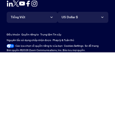
Plug-in Outlook
Tài khoản
Yêu cầu bản demo
Yêu cầu demo
Ứng dụng trên iPhone/iPad
Ứng dụng trên iPhone/iPad
Ngôn ngữ
Tiền tệ
Trung tâm hỗ trợ
Trung tâm hỗ trợ
Hội thảo trực tuyến và sự kiện
Ứng dụng Android
Tiếng Việt
Ứng dụng Android
US Dollar $
Trung tâm học tập
Trung tâm Trải nghiệm Zoom
Trung tâm Trải nghiệm Zoom
Thu phóng hình nền ảo
Nền ảo Zoom
Deutsch
US Dollar $
Cộng đồng Zoom
Zoom for Startups
Zoom for Startups
Điều khoản
Quyền riêng tư
Trung tâm Tin cậy
English
Thư viện Nội dung Kỹ thuật
Thư viện Nội dung Kỹ thuật
Nguyên tắc sử dụng chấp nhận được
Pháp lý & Tuân thủ
Các lựa chọn về quyền riêng tư của bạn
Cookies Settings
Sơ đồ trang
Sơ đồ trang
Español
Góp ý
Bản quyền ©2026 Zoom Communications, Inc. Bảo lưu mọi quyền.
Liên hệ với chúng tôi
Liên hệ với chúng tôi
Français
Trợ năng
Indonesia
Hỗ trợ nhà phát triển
Hỗ trợ nhà phát triển
Italiano
Tuyên bố minh bạch về quyền riêng tư, bảo mật, pháp lý và
日本語
luật nô lệ hiện đại
한국어
Nederlands
Polski