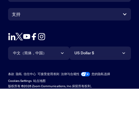
Zoom Rooms 应用
Zoom Rooms 应用
+1.888.799.9666
点击呼叫
Zoom Rooms Controller
支持
支持
联系销售人员
浏览器扩展
测试 Zoom
套餐和定价
Outlook 插件
账户
申请演示
iPhone/iPad 应用
iPhone/iPad 应用
语言
货币
支持中心
支持中心
网络研讨会和活动
Android 应用
中文（简体，中国）
Android 应用
US Dollar $
学习中心
Zoom 体验中心
Zoom 体验中心
Zoom 虚拟背景
Deutsch
US Dollar $
Zoom 社区
Zoom for Startups
Zoom for Startups
条款
隐私
信任中心
可接受使用准则
法律与合规性
您的隐私选择
English
技术内容库
技术内容库
Cookies Settings
站点地图
站点地图
版权所有 ©2026 Zoom Communications, Inc.保留所有权利。
Español
反馈
联系我们
联系我们
Français
无障碍访问
Indonesia
开发人员支持
Italiano
隐私、安全、法律政策和《现代奴隶制法案》透明度声明
日本語