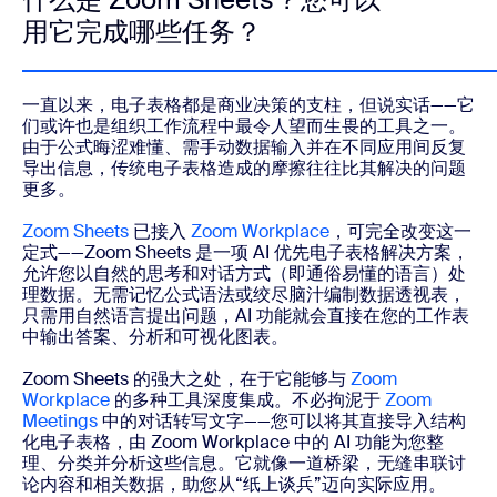
用它完成哪些任务？
一直以来，电子表格都是商业决策的支柱，但说实话——它
们或许也是组织工作流程中最令人望而生畏的工具之一。
由于公式晦涩难懂、需手动数据输入并在不同应用间反复
导出信息，传统电子表格造成的摩擦往往比其解决的问题
更多。
Zoom Sheets
已接入
Zoom Workplace
，可完全改变这一
定式——Zoom Sheets 是一项 AI 优先电子表格解决方案，
允许您以自然的思考和对话方式（即通俗易懂的语言）处
理数据。无需记忆公式语法或绞尽脑汁编制数据透视表，
只需用自然语言提出问题，AI 功能就会直接在您的工作表
中输出答案、分析和可视化图表。
Zoom Sheets 的强大之处，在于它能够与
Zoom
Workplace
的多种工具深度集成。不必拘泥于
Zoom
Meetings
中的对话转写文字——您可以将其直接导入结构
化电子表格，由 Zoom Workplace 中的 AI 功能为您整
理、分类并分析这些信息。它就像一道桥梁，无缝串联讨
论内容和相关数据，助您从“纸上谈兵”迈向实际应用。