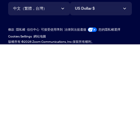
語言
貨幣
支援中心
支援中心
網路研討會和活動
Android 應用程式
中文（繁體，台灣）
Android 應用程式
US Dollar $
學習中心
Zoom 體驗中心
Zoom 體驗中心
Zoom 虛擬背景
Deutsch
US Dollar $
Zoom 社群
Zoom for Startups
Zoom for Startups
條款
隱私權
信任中心
可接受使用準則
法律與法規遵循
您的隱私權選擇
English
技術內容資料庫
技術內容資料庫
Cookies Settings
網站地圖
網站地圖
版權所有 ©2026 Zoom Communications, Inc.保留所有權利。
Español
意見反應
聯絡我們
聯絡我們
Français
無障礙存取
Indonesia
開發人員支援
Italiano
隱私權、安全性、法律政策和現代奴役法案透明性聲明
日本語
한국어
Nederlands
Polski
Português