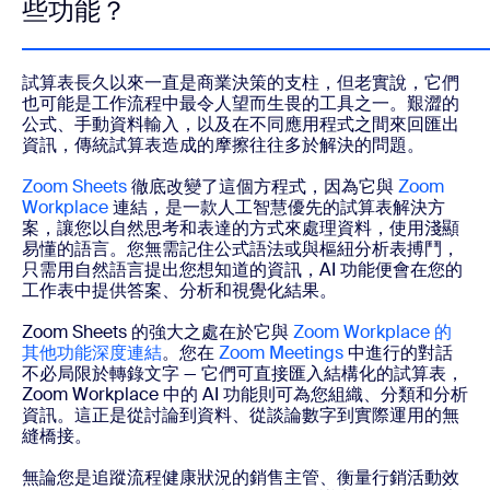
些功能？
試算表長久以來一直是商業決策的支柱，但老實說，它們
也可能是工作流程中最令人望而生畏的工具之一。艱澀的
公式、手動資料輸入，以及在不同應用程式之間來回匯出
資訊，傳統試算表造成的摩擦往往多於解決的問題。
Zoom Sheets
徹底改變了這個方程式，因為它與
Zoom
Workplace
連結，是一款人工智慧優先的試算表解決方
案，讓您以自然思考和表達的方式來處理資料，使用淺顯
易懂的語言。您無需記住公式語法或與樞紐分析表搏鬥，
只需用自然語言提出您想知道的資訊，AI 功能便會在您的
工作表中提供答案、分析和視覺化結果。
Zoom Sheets 的強大之處在於它與
Zoom Workplace 的
其他功能深度連結
。您在
Zoom Meetings
中進行的對話
不必局限於轉錄文字 — 它們可直接匯入結構化的試算表，
Zoom Workplace 中的 AI 功能則可為您組織、分類和分析
資訊。這正是從討論到資料、從談論數字到實際運用的無
縫橋接。
無論您是追蹤流程健康狀況的銷售主管、衡量行銷活動效