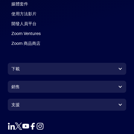
媒體套件
使用方法影片
開發人員平台
Zoom Ventures
Zoom 商品商店
Zoom 商品商店
下載
Zoom Workplace 應用程式
Zoom Workplace 應用程式
銷售
Zoom Rooms 應用程式
Zoom Rooms 應用程式
+1.888.799.9666
按一下以撥打電話
Zoom Rooms Controller
支援
支援
聯絡銷售人員
瀏覽器延伸功能
測試 Zoom
方案與定價
Outlook 外掛程式
帳戶
申請示範
iPhone/iPad 應用程式
iPhone/iPad 應用程式