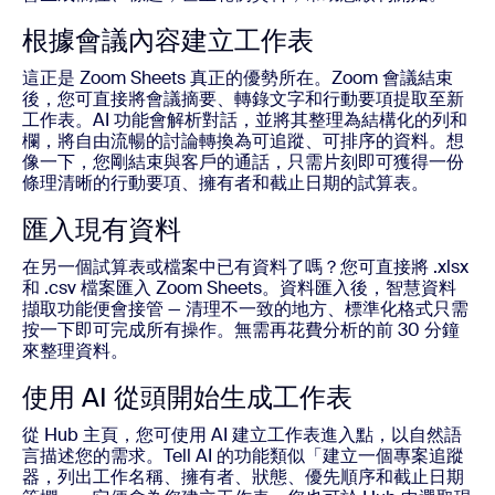
根據會議內容建立工作表
這正是 Zoom Sheets 真正的優勢所在。Zoom 會議結束
後，您可直接將會議摘要、轉錄文字和行動要項提取至新
工作表。AI 功能會解析對話，並將其整理為結構化的列和
欄，將自由流暢的討論轉換為可追蹤、可排序的資料。想
像一下，您剛結束與客戶的通話，只需片刻即可獲得一份
條理清晰的行動要項、擁有者和截止日期的試算表。
匯入現有資料
在另一個試算表或檔案中已有資料了嗎？您可直接將 .xlsx
和 .csv 檔案匯入 Zoom Sheets。資料匯入後，智慧資料
擷取功能便會接管 — 清理不一致的地方、標準化格式只需
按一下即可完成所有操作。無需再花費分析的前 30 分鐘
來整理資料。
使用 AI 從頭開始生成工作表
從 Hub 主頁，您可使用 AI 建立工作表進入點，以自然語
言描述您的需求。Tell AI 的功能類似「建立一個專案追蹤
器，列出工作名稱、擁有者、狀態、優先順序和截止日期