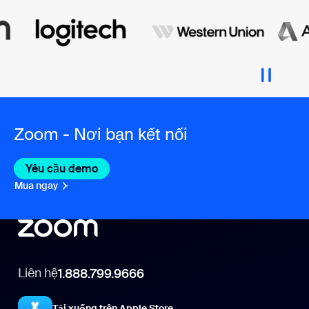
Zoom - Nơi bạn kết nối
Yêu cầu demo
Mua ngay
Liên hệ
1.888.799.9666
Tải xuống trên Apple Store