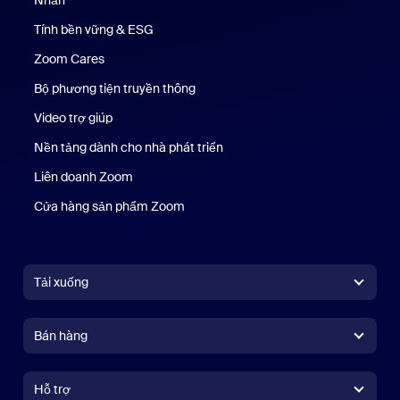
Nhấn
Nhấn phím
Tính bền vững & ESG
Tính bền vững & ESG
Zoom Cares
Zoom Cares
Bộ phương tiện truyền thông
Bộ phương tiện
Video trợ giúp
Nền tảng dành cho nhà phát triển
Liên doanh Zoom
Kênh đầu tư mạo hiểm Zoom
Cửa hàng sản phẩm Zoom
Cửa hàng sản phẩm Zoom
Tải xuống
Ứng dụng Zoom Workplace
Ứng dụng Zoom Workplace
Bán hàng
Ứng dụng Zoom Rooms
Ứng dụng Zoom Rooms
+1.888.799.9666
Nhấn để gọi
Trình điều khiển Zoom Rooms
Hỗ trợ
Hỗ trợ