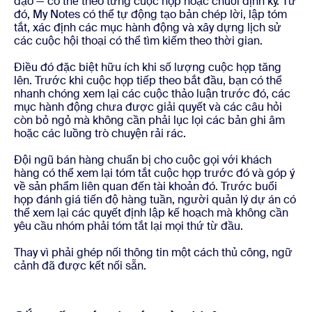
đạo — có thể theo từng cuộc họp hoặc chuỗi định kỳ. Từ
đó, My Notes có thể tự động tạo bản chép lời, lập tóm
tắt, xác định các mục hành động và xây dựng lịch sử
các cuộc hội thoại có thể tìm kiếm theo thời gian.
Điều đó đặc biệt hữu ích khi số lượng cuộc họp tăng
lên. Trước khi cuộc họp tiếp theo bắt đầu, bạn có thể
nhanh chóng xem lại các cuộc thảo luận trước đó, các
mục hành động chưa được giải quyết và các câu hỏi
còn bỏ ngỏ mà không cần phải lục lọi các bản ghi âm
hoặc các luồng trò chuyện rải rác.
Đội ngũ bán hàng chuẩn bị cho cuộc gọi với khách
hàng có thể xem lại tóm tắt cuộc họp trước đó và góp ý
về sản phẩm liên quan đến tài khoản đó. Trước buổi
họp đánh giá tiến độ hàng tuần, người quản lý dự án có
thể xem lại các quyết định lập kế hoạch mà không cần
yêu cầu nhóm phải tóm tắt lại mọi thứ từ đầu.
Thay vì phải ghép nối thông tin một cách thủ công, ngữ
cảnh đã được kết nối sẵn.