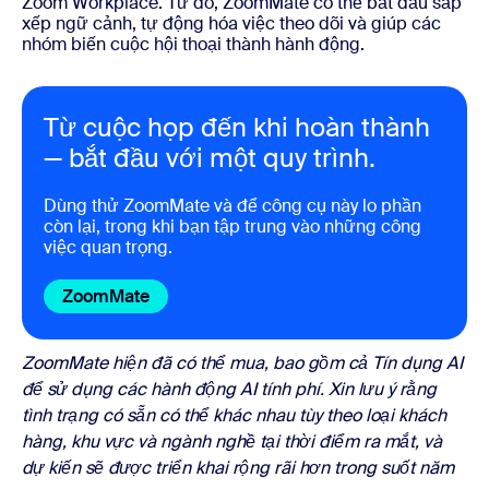
Zoom Workplace. Từ đó, ZoomMate có thể bắt đầu sắp
xếp ngữ cảnh, tự động hóa việc theo dõi và giúp các
nhóm biến cuộc hội thoại thành hành động.
Từ cuộc họp đến khi hoàn thành
— bắt đầu với một quy trình.
Dùng thử ZoomMate và để công cụ này lo phần
còn lại, trong khi bạn tập trung vào những công
việc quan trọng.
ZoomMate
ZoomMate hiện đã có thể mua, bao gồm cả Tín dụng AI
để sử dụng các hành động AI tính phí. Xin lưu ý rằng
tình trạng có sẵn có thể khác nhau tùy theo loại khách
hàng, khu vực và ngành nghề tại thời điểm ra mắt, và
dự kiến sẽ được triển khai rộng rãi hơn trong suốt năm