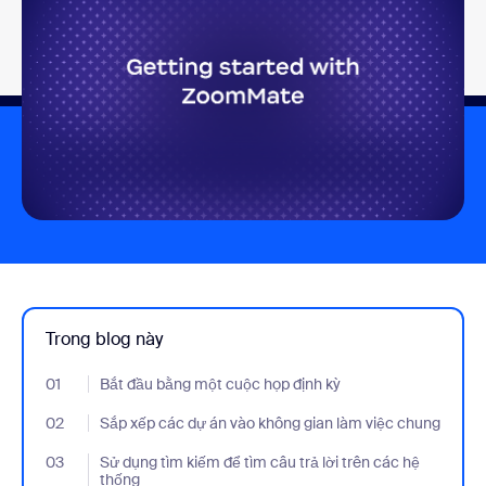
Trong blog này
01
- Jumplink to Bắt đầu bằng một cuộc họp định kỳ
Bắt đầu bằng một cuộc họp định kỳ
02
- Jumplink to Sắp xếp các dự án vào không gian làm việc chung
Sắp xếp các dự án vào không gian làm việc chung
03
- Jumplink to Sử dụng tìm kiếm để tìm câu trả lời trên các hệ th
Sử dụng tìm kiếm để tìm câu trả lời trên các hệ
thống