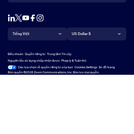
Liên hệ với bộ phận kinh doanh
Tiện ích mở rộng Zoom cho trình duyệt
Thu phóng thử nghiệm
Gói & Giá cả
Gói dịch vụ và Mức giá
Plug-in Outlook
Tài khoản
Yêu cầu bản demo
Yêu cầu demo
Ứng dụng trên iPhone/iPad
Ứng dụng trên iPhone/iPad
Ngôn ngữ
Tiền tệ
Trung tâm hỗ trợ
Trung tâm hỗ trợ
Hội thảo trực tuyến và sự kiện
Ứng dụng Android
Tiếng Việt
Ứng dụng Android
US Dollar $
Trung tâm học tập
Trung tâm Trải nghiệm Zoom
Trung tâm Trải nghiệm Zoom
Thu phóng hình nền ảo
Nền ảo Zoom
Deutsch
US Dollar $
Cộng đồng Zoom
Zoom for Startups
Zoom for Startups
Điều khoản
Quyền riêng tư
Trung tâm Tin cậy
English
Thư viện Nội dung Kỹ thuật
Thư viện Nội dung Kỹ thuật
Nguyên tắc sử dụng chấp nhận được
Pháp lý & Tuân thủ
Các lựa chọn về quyền riêng tư của bạn
Cookies Settings
Sơ đồ trang
Sơ đồ trang
Español
Góp ý
Bản quyền ©2026 Zoom Communications, Inc. Bảo lưu mọi quyền.
Liên hệ với chúng tôi
Liên hệ với chúng tôi
Français
Trợ năng
Indonesia
Hỗ trợ nhà phát triển
Hỗ trợ nhà phát triển
Italiano
Tuyên bố minh bạch về quyền riêng tư, bảo mật, pháp lý và
日本語
luật nô lệ hiện đại
한국어
Nederlands