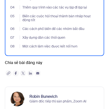
04
- Jumplink to Thêm quy trình vào các tác vụ lặp đi lặp lại
Thêm quy trình vào các tác vụ lặp đi lặp lại
05
- Jumplink to Biến các cuộc hội thoại thành bản nháp hoạt động 
Biến các cuộc hội thoại thành bản nháp hoạt
động tốt
06
- Jumplink to Các cách phổ biến để các nhóm bắt đầu
Các cách phổ biến để các nhóm bắt đầu
07
- Jumplink to Xây dựng dần các thói quen
Xây dựng dần các thói quen
08
- Jumplink to Một cách làm việc được kết nối hơn
Một cách làm việc được kết nối hơn
Chia sẻ bài đăng này
Robin Bunevich
Giám đốc tiếp thị sản phẩm, Zoom AI