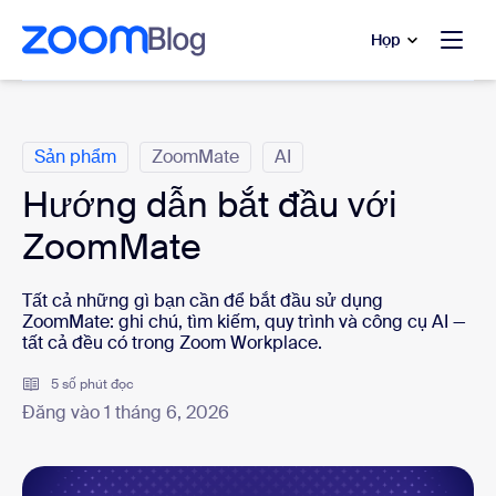
uyển đến nội dung chính
 trò chuyện trợ giúp
Họp
Danh mục
Sản phẩm
ZoomMate
AI
Hướng dẫn bắt đầu với
ZoomMate
Tất cả những gì bạn cần để bắt đầu sử dụng
ZoomMate: ghi chú, tìm kiếm, quy trình và công cụ AI —
tất cả đều có trong Zoom Workplace.
5 số phút đọc
Đăng vào 1 tháng 6, 2026