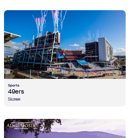
view 49ers
Sports
49ers
Tải ngay
view Ainu Mosir