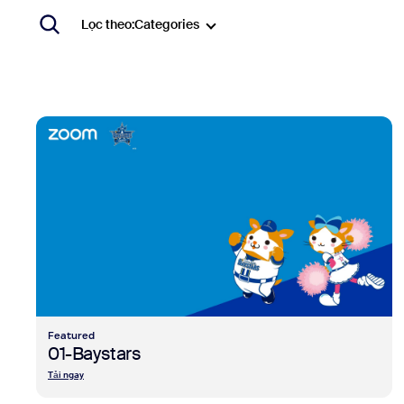
Ứng dụng và thành phần tích hợp
Lọc theo:
Categories
Cài đặt trên máy tính
Liên hệ
Trung tâm tải xuống
+1.888.799.9666
/
+1.888.303.1012
view 01-Baystars
Featured
01-Baystars
Tải ngay