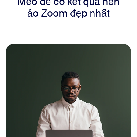
Mẹo để có kết quả nền
ảo Zoom đẹp nhất