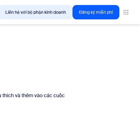
Liên hệ với bộ phận kinh doanh
Đăng ký miễn phí
giải pháp mà khách hàng Zoom quan tâm ngay lúc này.
tings
oms
u thích và thêm vào các cuộc
vas
ng tin trải nghiệm khách hàng