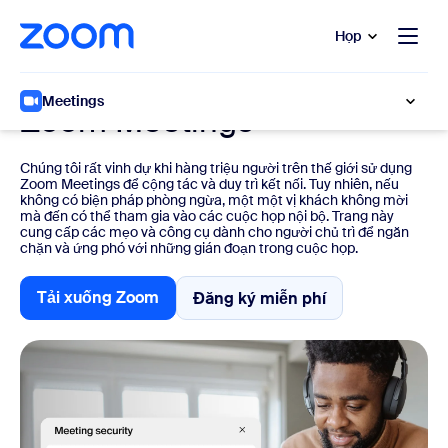
uyển đến nội dung chính
 trò chuyện trợ giúp
Họp
Hướng dẫn về bảo mật
Meetings
Zoom Meetings
Chúng tôi rất vinh dự khi hàng triệu người trên thế giới sử dụng
Zoom Meetings để cộng tác và duy trì kết nối. Tuy nhiên, nếu
không có biện pháp phòng ngừa, một một vị khách không mời
mà đến có thể tham gia vào các cuộc họp nội bộ. Trang này
cung cấp các mẹo và công cụ dành cho người chủ trì để ngăn
chặn và ứng phó với những gián đoạn trong cuộc họp.
Tải xuống Zoom
Đăng ký miễn phí
Đăng ký miễn phí
Tải xuống Zoom