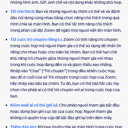
những hình ảnh, GIF, ảnh chế và nội dung khác không phù hợp.
Tắt chú thích
: Bạn và những người dự thính có thể vẽ và đánh
dấu nội dung cùng nhau bằng chức năng chú thích trong quá
trình chia sẻ màn hình. Bạn có thể tắt tính năng chú thích
trong phần cài đặt Zoom để ngăn mọi người viết lên màn hình.
Tắt cuộc trò chuyện riêng tư
: Zoom có tính năng trò chuyện
trong cuộc họp mà người tham gia có thể sử dụng để nhắn tin
riêng cho nhau hoặc cho toàn bộ nhóm. Bạn có thể hạn chế
khả năng trò chuyện giữa những người tham gia với nhau
trong khi cuộc họp đang diễn ra và giảm thiểu sao nhãng.
Nhấp vào “Chat” [“Trò chuyện”] trong điều khiển cuộc họp,
sau đó ở cuối cửa sổ Trò chuyện trong cuộc họp của Zoom,
hãy nhấp vào dấu ba chấm. Từ đó, bạn có thể bật/tắt các tùy
chọn cho phép ai có thể trò chuyện với ai trong cuộc họp của
bạn.
Kiểm soát ai có thể ghi lại
: Cho phép người tham gia bắt đầu
hoặc dừng bản ghi cục bộ của cuộc họp. Người tham gia
không có quyền truy cập để bắt đầu ghi lại trên đám mây.
Thêm dấu mờ
: Khi bạn muốn chia sẻ màn hình trong cuộc họp