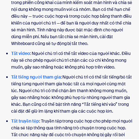
trong phiên công khai của mình kiểm soát màn hình và chia sẻ
nội dung không mong muốn với cả nhóm. Bạn có thể hạn chế
điều này — trước cuộc họp và trong cuộc họp bằng thanh điều
khiển của người chủ trì — để bạn là người duy nhất có thể chia
sẻ màn hình. Tính năng này được bật mặc định cho người
dùng miễn phí. Nếu bạn tắt chia sẻ màn hình, cài đặt
Whiteboard cũng sẽ tự động bị tắt theo.
Tắt video
: Người chủ trì có thể tắt video của người khác. Điều
này sẽ cho phép người chủ trì chặn các cử chỉ không mong
muốn, gây sao nhãng hoặc không phù hợp trên video.
Tắt tiếng người tham gia
: Người chủ trì có thể tắt tiếng/bỏ tắt
tiếng từng người tham gia hoặc tất cả mọi người cùng một
lúc. Người chủ trì có thể chặn âm thanh không mong muốn,
gây sao nhãng hoặc không phù hợp từ những người tham gia
khác. Bạn cũng có thể bật tính năng “Tắt tiếng khi vào” trong
cài đặt để giữ im lặng khi tham gia các cuộc họp lớn.
Tắt truyền tệp
: Truyền tệp trong cuộc họp cho phép mọi người
chia sẻ tệp thông qua tính năng trò chuyện trong cuộc họp.
Tắt chức năng này để cuộc trò chuyện không bị gây rối bởi