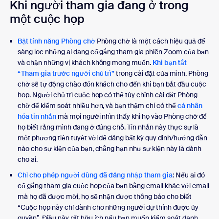
Khi người tham gia đang ở trong
một cuộc họp
Bật tính năng Phòng chờ
Phòng chờ là một cách hiệu quả để
sàng lọc những ai đang cố gắng tham gia phiên Zoom của bạn
và chặn những vị khách không mong muốn.
Khi bạn tắt
“Tham gia trước người chủ trì”
trong cài đặt của mình, Phòng
chờ sẽ tự động chào đón khách cho đến khi bạn bắt đầu cuộc
họp. Người chủ trì cuộc họp có thể tùy chỉnh cài đặt Phòng
chờ để kiểm soát nhiều hơn, và bạn thậm chí có thể
cá nhân
hóa tin nhắn
mà mọi người nhìn thấy khi họ vào Phòng chờ để
họ biết rằng mình đang ở đúng chỗ. Tin nhắn này thực sự là
một phương tiện tuyệt vời để đăng bất kỳ quy định/hướng dẫn
nào cho sự kiện của bạn, chẳng hạn như sự kiện này là dành
cho ai.
Chỉ cho phép người dùng đã đăng nhập tham gia
: Nếu ai đó
cố gắng tham gia cuộc họp của bạn bằng email khác với email
mà họ đã được mời, họ sẽ nhận được thông báo cho biết
“Cuộc họp này chỉ dành cho những người dự thính được ủy
quyền”. Điều này rất hữu ích nếu bạn muốn kiểm soát danh