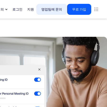
회의
로그인
지원
영업팀에 문의
무료 가입
다.
tings
oms
vas
 인사이트