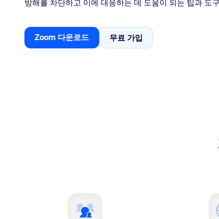
방해를 차단하고 이에 대응하는 데 도움이 되는 팁과 도
데스크톱에 설치
문의하기
Zoom 다운로드
무료 가입
무료 가입
다운로드 센터
+1 888-799-9666
/
+1 888-303-1012
Zoom 다운로드