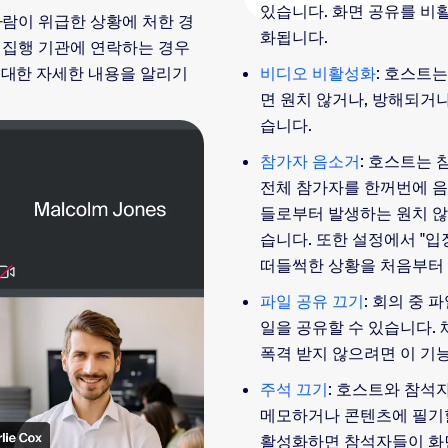
있습니다. 화면 공유를 비활
사람이 위급한 상황에 처한 경
화됩니다.
법 집행 기관에 연락하는 경우
비디오 비활성화
: 호스트
 대한 자세한 내용을 알리기
면 원치 않거나, 방해되거
습니다.
참가자 음소거
: 호스트는
전체 참가자를 한꺼번에 음
들로부터 발생하는 원치 않
습니다. 또한 설정에서 "
떠들썩한 상황을 처음부터 
파일 공유 끄기
: 회의 중 
일을 공유할 수 있습니다. 채
폭격 받지 않으려면 이 기
주석 끄기
: 호스트와 참석
메모하거나 콘텐츠에 필기할 
활성화하면 참석자들이 화면