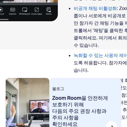
비공개 채팅 비활성화
: Z
룹이나 서로에게 비공개로 
안 참가자 간 채팅 기능을 
트롤에서 '채팅'을 클릭한 후,
클릭하세요. 여기에서 회의
수 있습니다.
녹화할 수 있는 사용자 제
도록 허용합니다. 참가자에
습니다.
워터마크 추가
: 회의 중
를 녹화하고 공유하지 않도
블로그
다. 이 기능을 통해 회의 
Zoom Room을 안전하게
고 있는 공유 콘텐츠와 화
보호하기 위해
또한
오디오 워터마크
를 
다음의 주요 권장 사항과
정보가 오디오에 삽입되도록
주의 사항을
확인하세요