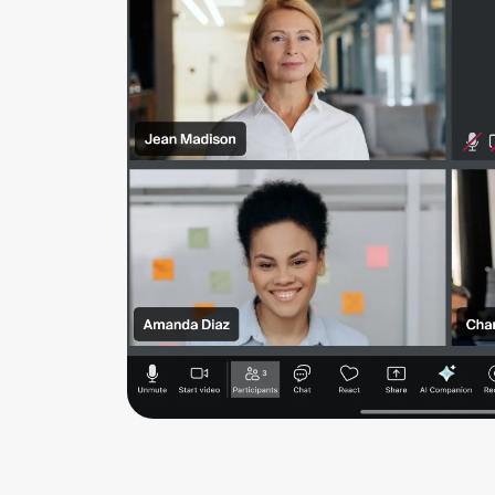
edilebileceği hakkında daha fazla bilgi için 
Kılavuzumuza
yönlendirebilirsiniz.