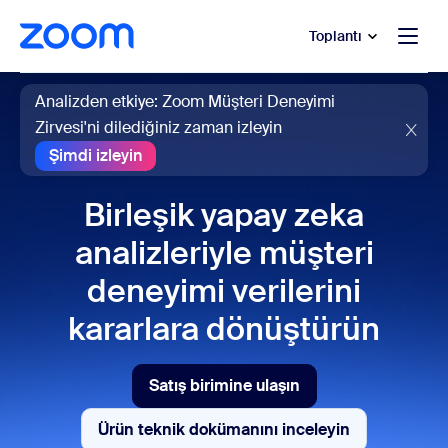
t yardımına atla
a içeriğe atla
Toplantı
Analizden etkiye: Zoom Müşteri Deneyimi
Zirvesi'ni dilediğiniz zaman izleyin
Şimdi izleyin
Şimdi izleyin
Birleşik yapay zeka
analizleriyle müşteri
deneyimi verilerini
kararlara dönüştürün
Satış birimine ulaşın
Satış birimine ulaşın
Ürün teknik dokümanını inceleyin
Ürün teknik dokümanını incel