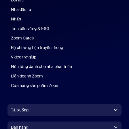
Đối tác
Nhà đầu tư
Nhấn
Nhấn phím
Tính bền vững & ESG
Tính bền vững & ESG
Zoom Cares
Zoom Cares
Bộ phương tiện truyền thông
Bộ phương tiện
Video trợ giúp
Nền tảng dành cho nhà phát triển
Liên doanh Zoom
Kênh đầu tư mạo hiểm Zoom
Cửa hàng sản phẩm Zoom
Cửa hàng sản phẩm Zoom
Tải xuống
Ứng dụng Zoom Workplace
Ứng dụng Zoom Workplace
Bán hàng