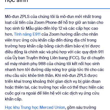
Mô-đun ZPLS của chúng tôi là mô-đun mới nhất trong
loạt cải tiến của Zoom Phone để hỗ trợ giữ an toàn cho
học sinh từ Mẫu giáo đến lớp 12 và các cấp học cao
hơn.
Tính năng E911
của Zoom hướng dẫn cho nhân
viên trực ứng cứu khẩn cấp đến đúng địa chỉ trong
trường hợp khẩn cấp bằng cách đảm bảo vị trí được
điều động là chính xác và phù hợp với các quy định 911
của Ủy ban Truyền thông Liên bang (FCC). Sự di chuyển
số máy nhánh phụ 988 của chúng tôi kết nối học sinh
nhanh hơn tới đường dây nóng trợ giúp tức thì cho các
nhu cầu sức khỏe tinh thần. Khi mô-đun ZPLS được
triển khai trong khoảng thời gian dịch vụ bị gián đoạn
hoặc thiên tai, các trường học vẫn có thể thực hiện các
cuộc gọi ra ngoài để liên hệ với các dịch vụ ứng cứu
khẩn cấp.
Học khu Trung học Merced Union
, gồm sáu trường