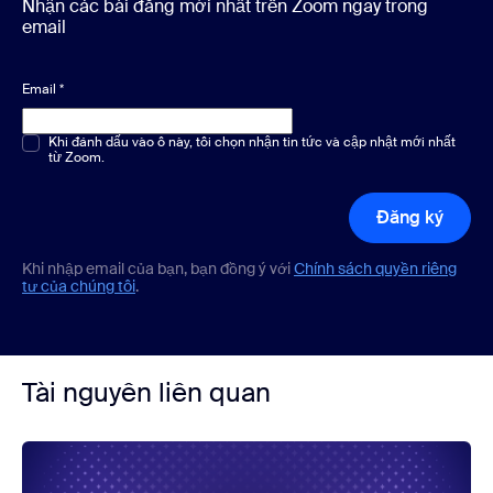
Nhận các bài đăng mới nhất trên Zoom ngay trong
email
Email
*
Chọn một hoặc nhiều phương án
Khi đánh dấu vào ô này, tôi chọn nhận tin tức và cập nhật mới nhất
*
từ Zoom.
Đăng ký
Khi nhập email của bạn, bạn đồng ý với
Chính sách quyền riêng
tư của chúng tôi
.
Tài nguyên liên quan