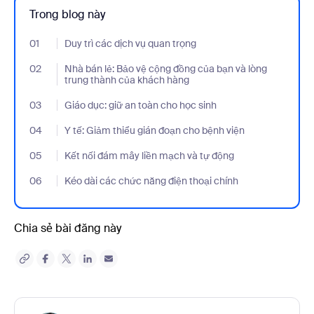
Trong blog này
01
- Jumplink to Duy trì các dịch vụ quan trọng
Duy trì các dịch vụ quan trọng
02
- Jumplink to Nhà bán lẻ: Bảo vệ cộng đồng của bạn và lòng tru
Nhà bán lẻ: Bảo vệ cộng đồng của bạn và lòng
trung thành của khách hàng
03
- Jumplink to Giáo dục: giữ an toàn cho học sinh
Giáo dục: giữ an toàn cho học sinh
04
- Jumplink to Y tế: Giảm thiểu gián đoạn cho bệnh viện
Y tế: Giảm thiểu gián đoạn cho bệnh viện
05
- Jumplink to Kết nối đám mây liền mạch và tự động
Kết nối đám mây liền mạch và tự động
06
- Jumplink to Kéo dài các chức năng điện thoại chính
Kéo dài các chức năng điện thoại chính
Chia sẻ bài đăng này