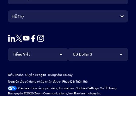
Ứng dụng Zoom Rooms
Ứng dụng Zoom Rooms
+1.888.799.9666
Nhấn để gọi
Trình điều khiển Zoom Rooms
Hỗ trợ
Hỗ trợ
Liên hệ với bộ phận kinh doanh
Tiện ích mở rộng Zoom cho trình duyệt
Thu phóng thử nghiệm
Gói & Giá cả
Gói dịch vụ và Mức giá
Plug-in Outlook
Tài khoản
Yêu cầu bản demo
Yêu cầu demo
Ứng dụng trên iPhone/iPad
Ứng dụng trên iPhone/iPad
Ngôn ngữ
Tiền tệ
Trung tâm hỗ trợ
Trung tâm hỗ trợ
Hội thảo trực tuyến và sự kiện
Ứng dụng Android
Tiếng Việt
Ứng dụng Android
US Dollar $
Trung tâm học tập
Trung tâm Trải nghiệm Zoom
Trung tâm Trải nghiệm Zoom
Thu phóng hình nền ảo
Nền ảo Zoom
Deutsch
US Dollar $
Cộng đồng Zoom
Zoom for Startups
Zoom for Startups
Điều khoản
Quyền riêng tư
Trung tâm Tin cậy
English
Thư viện Nội dung Kỹ thuật
Thư viện Nội dung Kỹ thuật
Nguyên tắc sử dụng chấp nhận được
Pháp lý & Tuân thủ
Các lựa chọn về quyền riêng tư của bạn
Cookies Settings
Sơ đồ trang
Sơ đồ trang
Español
Góp ý
Bản quyền ©2026 Zoom Communications, Inc. Bảo lưu mọi quyền.
Liên hệ với chúng tôi
Liên hệ với chúng tôi
Français
Trợ năng
Indonesia
Hỗ trợ nhà phát triển
Hỗ trợ nhà phát triển
Italiano
Tuyên bố minh bạch về quyền riêng tư, bảo mật, pháp lý và
日本語