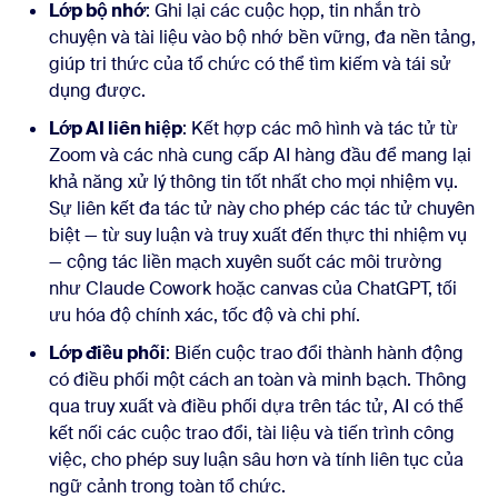
Lớp bộ nhớ
: Ghi lại các cuộc họp, tin nhắn trò
chuyện và tài liệu vào bộ nhớ bền vững, đa nền tảng,
giúp tri thức của tổ chức có thể tìm kiếm và tái sử
dụng được.
Lớp AI liên hiệp
: Kết hợp các mô hình và tác tử từ
Zoom và các nhà cung cấp AI hàng đầu để mang lại
khả năng xử lý thông tin tốt nhất cho mọi nhiệm vụ.
Sự liên kết đa tác tử này cho phép các tác tử chuyên
biệt — từ suy luận và truy xuất đến thực thi nhiệm vụ
— cộng tác liền mạch xuyên suốt các môi trường
như Claude Cowork hoặc canvas của ChatGPT, tối
ưu hóa độ chính xác, tốc độ và chi phí.
Lớp điều phối
: Biến cuộc trao đổi thành hành động
có điều phối một cách an toàn và minh bạch. Thông
qua truy xuất và điều phối dựa trên tác tử, AI có thể
kết nối các cuộc trao đổi, tài liệu và tiến trình công
việc, cho phép suy luận sâu hơn và tính liên tục của
ngữ cảnh trong toàn tổ chức.