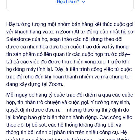
Đọc tiểu sử
Hãy tưởng tượng một nhóm bán hàng kết thúc cuộc gọi
với khách hàng và xem Zoom AI tự động cập nhật hồ sơ
Salesforce của họ, soạn thảo các nội dung theo dõi
được cá nhân hóa dựa trên cuộc trao đổi và lấy thông
tin sản phẩm có liên quan từ các cuộc họp trước đây—
tất cả các việc đó được thực hiện xong xuôi trước khi
họ đóng máy tính lại. Đây là tiến trình công việc từ cuộc
trao đổi cho đến khi hoàn thành nhiệm vụ mà chúng tôi
đang xây dựng tại Zoom.
Mỗi ngày, có hàng tỷ cuộc trao đổi diễn ra qua các cuộc
họp, tin nhắn trò chuyện và cuộc gọi. Ý tưởng nảy sinh,
quyết định được đưa ra — nhưng thường thì ý định đó
lại không bao giờ biến thành hành động. Các công việc
theo dõi bị bỏ sót, các hệ thống không đồng bộ, và
thông tin bối cảnh bị phân tán trên nhiều công cụ. Hệ
quả không chỉ là sự lãng phí thời gian — mà còn khiến