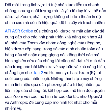
Đổi mới trong lĩnh vực trí tuệ nhân tạo diễn ra nhanh
chóng, nhưng chất lượng mới là yếu tố duy trì vị thế dẫn
đầu. Tại Zoom, chất lượng không chỉ đơn thuần là độ
chính xác mà còn là hiệu quả, độ tin cậy và trách nhiệm.
API ASR Scribe
của chúng tôi, được ra mắt gần đây để
cung cấp cho các nhà phát triển khả năng tích hợp AI
tốt nhất của Zoom vào nhóm công nghệ của riêng họ,
hiện được xếp hạng trong số các định chuẩn toàn cầu
hàng đầu về nhận dạng giọng nói, đồng thời các mô
hình nghiên cứu của chúng tôi cũng đã đạt kết quả dẫn
đầu trong các bài kiểm tra về suy luận và khả năng hiểu,
chẳng hạn như
Tau‑2
và Humanity’s Last Exam (Kỳ thi
cuối cùng của nhân loại). Những thành tựu này chứng
minh tính hiệu quả của phương pháp trí tuệ nhân tạo
liên hiệp của chúng tôi, kết hợp các mô hình độc quyền
của Zoom với các mô hình từ các đối tác như OpenAI
và Anthropic để cung cấp mô hình tốt nhất cho mỗi
nhiệm vụ.