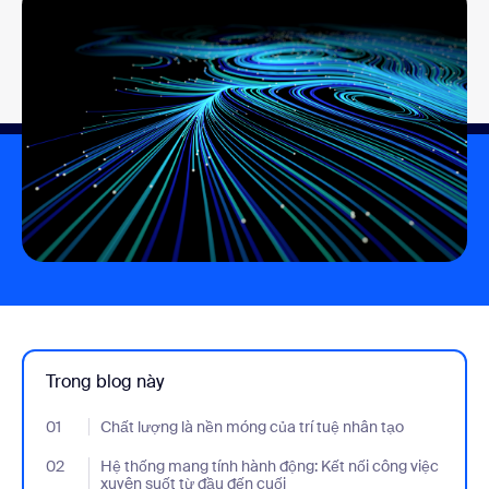
Trong blog này
01
- Jumplink to Chất lượng là nền móng của trí tuệ nhân tạo
Chất lượng là nền móng của trí tuệ nhân tạo
02
- Jumplink to Hệ thống mang tính hành động: Kết nối công việc 
Hệ thống mang tính hành động: Kết nối công việc
xuyên suốt từ đầu đến cuối