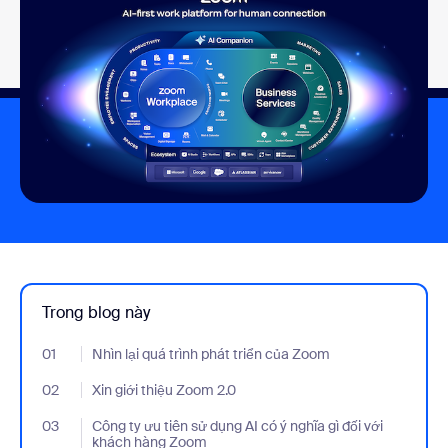
Trong blog này
01
- Jumplink to Nhìn lại quá trình phát triển của Zoom
Nhìn lại quá trình phát triển của Zoom
02
- Jumplink to Xin giới thiệu Zoom 2.0
Xin giới thiệu Zoom 2.0
03
- Jumplink to Công ty ưu tiên sử dụng AI có ý nghĩa gì đối với 
Công ty ưu tiên sử dụng AI có ý nghĩa gì đối với
khách hàng Zoom