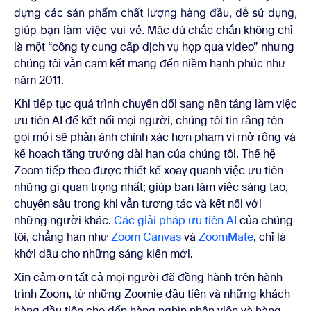
dựng các sản phẩm chất lượng hàng đầu, dễ sử dụng,
giúp bạn làm việc vui vẻ.
Mặc dù chắc chắn không chỉ
là một “công ty cung cấp dịch vụ họp qua video” nhưng
chúng tôi vẫn cam kết mang đến niềm hạnh phúc như
năm 2011.
Khi tiếp tục quá trình chuyển đổi sang
nền tảng làm việc
ưu tiên AI để kết nối mọi người,
chúng tôi tin rằng tên
gọi mới sẽ phản ánh chính xác hơn phạm vi mở rộng và
kế hoạch tăng trưởng dài hạn của chúng tôi.
Thế hệ
Zoom tiếp theo được thiết kế xoay quanh việc ưu tiên
những gì quan trọng nhất; giúp bạn làm việc sáng tạo,
chuyên sâu trong khi vẫn tương tác và kết nối với
những người khác.
Các giải pháp ưu tiên AI
của chúng
tôi, chẳng hạn như
Zoom Canvas
và
ZoomMate
, chỉ là
khởi đầu cho những sáng kiến mới.
Xin cảm ơn tất cả mọi người đã đồng hành trên hành
trình Zoom, từ những Zoomie đầu tiên và những khách
hàng đầu tiên cho đến hàng nghìn nhân viên và hàng