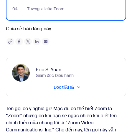
04
- Jumplink to Tương lai của Zoom
Tương lai của Zoom
Chia sẻ bài đăng này
Eric S. Yuan
Giám đốc Điều hành
Đọc tiểu sử
Tên gọi có ý nghĩa gì? Mặc dù có thể biết Zoom là
“Zoom” nhưng có khi bạn sẽ ngạc nhiên khi biết tên
chính thức của chúng tôi là “Zoom Video
Communications, Inc.
”
Cho đến nay, tên gọi này vẫn