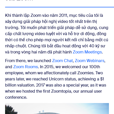
Khi thành lập Zoom vào năm 2011, mục tiêu của tôi là
xây dựng
giải pháp hội nghị video tốt nhất trên thị
trường. Tôi muốn phát triển giải pháp dễ sử dụng, cung
cấp chất lượng video tuyệt vời và hỗ trợ di động, đồng
thời có thể cho phép mọi người kết nối chỉ bằng một cú
nhấp chuột. Chúng tôi bắt đầu hoạt động với 40 kỹ sư
và trong vòng hai năm đã phát hành
Zoom Meetings
.
From there, we launched
Zoom Chat
,
Zoom Webinars
,
and
Zoom Rooms
. In 2015, we welcomed our 100th
employee, whom we affectionately call Zoomies. Two
years later, we reached Unicorn status, achieving a $1
billion valuation. 2017 was also a special year, as it was
when we hosted the first Zoomtopia, our annual user
conference.