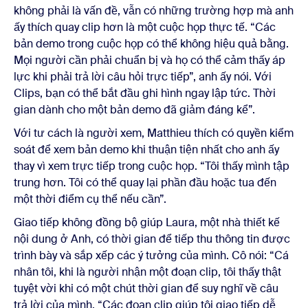
không phải là vấn đề, vẫn có những trường hợp mà anh
ấy thích quay clip hơn là một cuộc họp thực tế. “Các
bản demo trong cuộc họp có thể không hiệu quả bằng.
Mọi người cần phải chuẩn bị và họ có thể cảm thấy áp
lực khi phải trả lời câu hỏi trực tiếp”, anh ấy nói. Với
Clips, bạn có thể bắt đầu ghi hình ngay lập tức. Thời
gian dành cho một bản demo đã giảm đáng kể”.
Với tư cách là người xem, Matthieu thích có quyền kiểm
soát để xem bản demo khi thuận tiện nhất cho anh ấy
thay vì xem trực tiếp trong cuộc họp. “Tôi thấy mình tập
trung hơn. Tôi có thể quay lại phần đầu hoặc tua đến
một thời điểm cụ thể nếu cần”.
Giao tiếp không đồng bộ giúp Laura, một nhà thiết kế
nội dung ở Anh, có thời gian để tiếp thu thông tin được
trình bày và sắp xếp các ý tưởng của mình. Cô nói: “Cá
nhân tôi, khi là người nhận một đoạn clip, tôi thấy thật
tuyệt vời khi có một chút thời gian để suy nghĩ về câu
trả lời của mình. “Các đoạn clip giúp tôi giao tiếp dễ