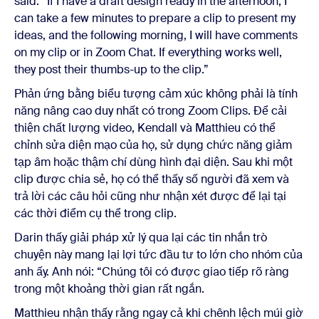
said. “If I have a draft design ready in the afternoon, I
can take a few minutes to prepare a clip to present my
ideas, and the following morning, I will have comments
on my clip or in Zoom Chat. If everything works well,
they post their thumbs-up to the clip.”
Phản ứng bằng biểu tượng cảm xúc không phải là tính
năng nâng cao duy nhất có trong Zoom Clips. Để cải
thiện chất lượng video, Kendall và Matthieu có thể
chỉnh sửa diện mạo của họ, sử dụng chức năng giảm
tạp âm hoặc thậm chí dùng hình đại diện. Sau khi một
clip được chia sẻ, họ có thể thấy số người đã xem và
trả lời các câu hỏi cũng như nhận xét được để lại tại
các thời điểm cụ thể trong clip.
Darin thấy giải pháp xử lý qua lại các tin nhắn trò
chuyện này mang lại lợi tức đầu tư to lớn cho nhóm của
anh ấy. Anh nói: “Chúng tôi có được giao tiếp rõ ràng
trong một khoảng thời gian rất ngắn.
Matthieu nhận thấy rằng ngay cả khi chênh lệch múi giờ