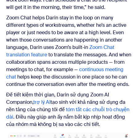
will get it in the morning, their time,” he said.
Zoom Chat helps Darin stay in the loop on many
different types of workstreams, whether he’s an active
player or just needs to be aware at a high level. Even
when those conversations are happening in another
language, Darin uses Zoom’s built-in
Zoom Chat
translation feature
to translate the messages. And when
collaboration spans across multiple products — from
meetings to chat, for example —
continuous meeting
chat
helps keep the discussion in one place so he can
continue the conversation even after the meeting ends.
Để tiết kiệm thời gian, Darin sử dụng Zoom AI
Companion,
trợ lý AI
tạo sinh
với khả năng sử dụng đa
nền tảng của chúng tôi để
tóm tắt các chuỗi trò chuyện
dài
. Điều này giúp anh ấy nắm bắt kịp nhịp hoạt động
của nhóm mà không bị sa vào các chi tiết.