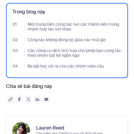
Trong blog này
01
- Jumplink to Một trung tâm cộng tác nơi các thành viên trong 
Một trung tâm cộng tác nơi các thành viên trong
nhóm hợp tác với nhau
02
- Jumplink to Cộng tác không đồng bộ giữa các múi giờ
Cộng tác không đồng bộ giữa các múi giờ
03
- Jumplink to Các công cụ dịch tích hợp cho phép bạn cộng tác
Các công cụ dịch tích hợp cho phép bạn cộng tác
theo nhóm bất kể ngôn ngữ
04
- Jumplink to Ba bài học rút ra cho các nhóm toàn cầu
Ba bài học rút ra cho các nhóm toàn cầu
Chia sẻ bài đăng này
Lauren Reed
Chuyên gia Chiến lược về Nội dung