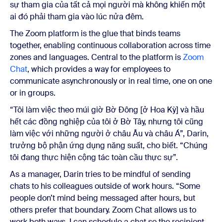
sự tham gia của tất cả mọi người mà không khiến một
ai đó phải tham gia vào lúc nửa đêm.
The Zoom platform is the glue that binds teams
together, enabling continuous collaboration across time
zones and languages. Central to the platform is
Zoom
Chat
, which provides a way for employees to
communicate asynchronously or in real time, one on one
or in groups.
“Tôi làm việc theo múi giờ Bờ Đông [ở Hoa Kỳ] và hầu
hết các đồng nghiệp của tôi ở Bờ Tây, nhưng tôi cũng
làm việc với những người ở châu Âu và châu Á”, Darin,
trưởng bộ phận ứng dụng năng suất, cho biết. “Chúng
tôi đang thực hiện cộng tác toàn cầu thực sự”.
As a manager, Darin tries to be mindful of sending
chats to his colleagues outside of work hours. “Some
people don’t mind being messaged after hours, but
others prefer that boundary. Zoom Chat allows us to
work both ways. I can schedule a chat so the recipient