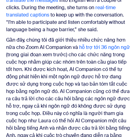
translate the messages
into English with a couple of
clicks. During the meeting, she turns on
real-time
translated captions
to keep up with the conversation.
“I’m able to participate and listen comfortably without
language being a huge barrier,” she said.
Gần đây, chúng tôi đã giới thiệu nhiều chức năng hơn
nữa cho Zoom AI Companion và
hỗ trợ tới 36 ngôn ngữ
(trong giai đoạn xem trước) cho các chức năng trong
cuộc họp
nhằm giúp các nhóm trên toàn cầu giao tiếp
tốt hơn. Khi được kích hoạt, AI Companion có thể tự
động phát hiện khi một ngôn ngữ được hỗ trợ đang
được sử dụng trong cuộc họp và tạo bản tóm tắt cuộc
họp bằng ngôn ngữ đó. AI Companion cũng có thể đưa
ra câu trả lời cho các câu hỏi bằng các ngôn ngữ được
hỗ trợ, ngay cả khi ngôn ngữ đó không được sử dụng
trong cuộc họp. Điều này có nghĩa là người tham gia
cuộc họp như Laura có thể hỏi AI Companion một câu
hỏi bằng tiếng Anh và nhận được câu trả lời bằng tiếng
Anh, ngay cả khi cuộc trò chuyện đang diễn ra bằng