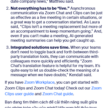
date company news,” Matthieu said.
Not everything has to be “live.”
Asynchronous
communication via Zoom Chat and Clips can be just
as effective as a live meeting in certain situations, or
a great way to get a conversation started. As Laura
said, “Clips isn’t a meeting replacement but more of
an accompaniment to keep momentum going.” And,
even if you can’t make a meeting, AI-generated
meeting summaries can help you get caught up.
Integrated solutions save time.
When your teams
don’t need to toggle back and forth between third-
party translation tools, they can communicate with
colleagues more quickly and efficiently. “Zoom
Chat’s translation feature is helpful for my team. It’s
quite easy to let us double-check the meaning of a
message when we have doubts,” Kendall said.
If you have
Zoom Workplace
, you can get started with
Zoom Clips and Zoom Chat today! Check out our
Zoom
Clips user guide
and
Zoom Chat guide
.
Bạn đang tìm thêm cách để cải thiện năng suất giữa
các nhóm toàn cầu của mình? Hãy xem hội thảo trực