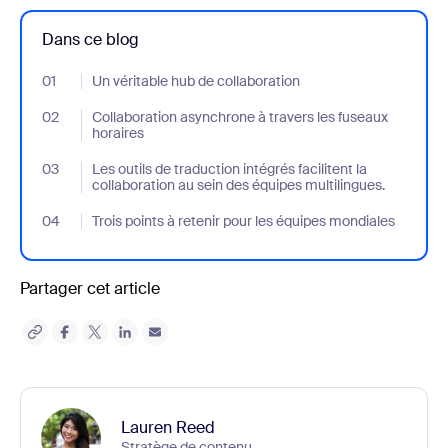
Dans ce blog
01
- Jumplink to Un véritable hub de collaboration
Un véritable hub de collaboration
02
- Jumplink to Collaboration asynchrone à travers les fuseaux hor
Collaboration asynchrone à travers les fuseaux
horaires
03
- Jumplink to Les outils de traduction intégrés facilitent la colla
Les outils de traduction intégrés facilitent la
collaboration au sein des équipes multilingues.
04
- Jumplink to Trois points à retenir pour les équipes mondiales
Trois points à retenir pour les équipes mondiales
Partager cet article
Lauren Reed
Stratège de contenu