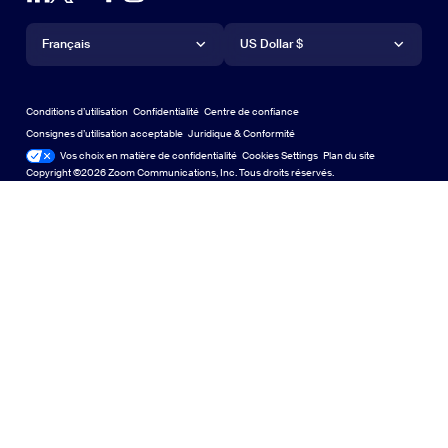
Compte
Demander une démonstration
Demander une démo
Application IPhone/IPad
Appli iPhone / iPad
Langue
Devise
Centre d'assistance
Centre d'assistance
Webinaires et événements
Application Android
Français
Appli Android
US Dollar $
Centre d'apprentissage
Centre d’expérience Zoom
Centre d’expérience Zoom
Arrière-plans virtuels Zoom
Arrière-plans virtuels de Zoom
Deutsch
US Dollar $
Communauté Zoom
Conditions d’utilisation
Confidentialité
Centre de confiance
English
Bibliothèque de contenu technique
Bibliothèque de contenu tech
Consignes d’utilisation acceptable
Juridique & Conformité
Conformité juridique
Vos choix en matière de confidentialité
Cookies Settings
Plan du site
Plan du site
Español
Commentaires
Copyright ©2026 Zoom Communications, Inc. Tous droits réservés.
Nous contacter
Contact Us
Français
Accessibilité
Indonesia
Soutien aux développeurs
Assistance pour les développeurs
Italiano
Confidentialité, sécurité, politiques juridiques et
日本語
déclaration de transparence de la loi sur l'esclavage
moderne
Confidentialité, sécurité, politiques juridiques et déclar
한국어
Nederlands
Polski