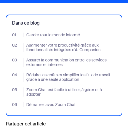
Dans ce blog
01
- Jumplink to Garder tout le monde informé
Garder tout le monde informé
02
- Jumplink to Augmenter votre productivité grâce aux fonctionn
Augmenter votre productivité grâce aux
fonctionnalités intégrées d’AI Companion
03
- Jumplink to Assurer la communication entre les services exter
Assurer la communication entre les services
externes et internes
04
- Jumplink to Réduire les coûts et simplifier les flux de travail gr
Réduire les coûts et simplifier les flux de travail
grâce à une seule application
05
- Jumplink to Zoom Chat est facile à utiliser, à gérer et à adopter
Zoom Chat est facile à utiliser, à gérer et à
adopter
06
- Jumplink to Démarrez avec Zoom Chat
Démarrez avec Zoom Chat
Partager cet article