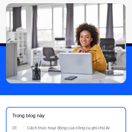
Trong blog này
01
- Jumplink to Cách thức hoạt động của công cụ ghi chú AI
Cách thức hoạt động của công cụ ghi chú AI