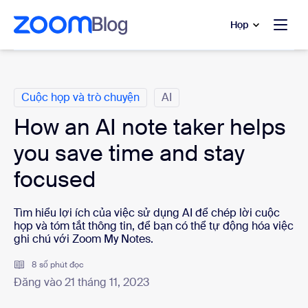
uyển đến nội dung chính
 trò chuyện trợ giúp
Họp
Danh mục
Cuộc họp và trò chuyện
AI
How an AI note taker helps
you save time and stay
focused
Tìm hiểu lợi ích của việc sử dụng AI để chép lời cuộc
họp và tóm tắt thông tin, để bạn có thể tự động hóa việc
ghi chú với Zoom My Notes.
8 số phút đọc
Đăng vào 21 tháng 11, 2023