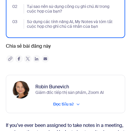
02
- Jumplink to Tại sao nên sử dụng công cụ ghi chú AI trong cuộ
Tại sao nên sử dụng công cụ ghi chú AI trong
cuộc họp của bạn?
03
- Jumplink to Sử dụng các tính năng AI, My Notes và tóm tắt cu
Sử dụng các tính năng AI, My Notes và tóm tắt
cuộc họp cho ghi chú cá nhân của bạn
Chia sẻ bài đăng này
Robin Bunevich
Giám đốc tiếp thị sản phẩm, Zoom AI
Đọc tiểu sử
If you’ve ever been assigned to take notes in a meeting,