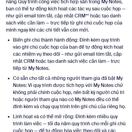
năng Quy trình công việc tích hợp sẵn trong My Notes,
bạn có thể tự động kích hoạt các tác vụ sau cuộc họp —
như gửi email tóm tắt, cập nhật CRM** hoặc tạo danh
sách việc cần làm — trực tiếp từ ghi chú cuộc họp của
mình ngay khi các chi tiết vẫn còn mới.
Biến ghi chú thành hành động: Đính kèm quy trình
vào ghi chú cuộc họp của bạn để tự động kích hoạt
các nhiệm vụ theo dõi – như gửi email tóm tắt, cập
nhật CRM hoặc tạo danh sách việc cần làm – trực
tiếp từ My Notes.
Có sẵn cho tất cả những người tham gia đã bật My
Notes: Vì quy trình được tích hợp với My Notes chứ
không phải chính cuộc họp, nên bất kỳ người chủ trì
hoặc người tham gia nào có My Notes đều có thể
đính kèm và chạy quy trình trên ghi chú của riêng họ.
Linh hoạt và có thể mở rộng: Đính kèm nhiều quy
trình làm việc — tối đa năm quy trình cho mỗi ghi chú
cuộc họp — để tự động hóa việc theo dõi và các