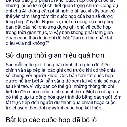
Bạn đã bao giờ phải rời khỏi cuộc họp trong chốc lát
nhưng lại bỏ lỡ một chi tiết quan trọng chưa? Công cụ
ghi chú AI không cần phải nghỉ giải lao, vì vậy bạn có
thể yên tâm rằng tóm tắt cuộc họp của bạn sẽ được
tổng hợp đầy đủ. Ngoài ra, một số công cụ cho phép
bạn đặt câu hỏi cho ứng dụng ghi chú về cuộc họp
trong thời gian thực, vì vậy bạn không phải làm gián
đoạn cuộc thảo luận chỉ để hỏi: "Bạn có thể nhắc lại
điều vừa nói không?"
Sử dụng thời gian hiệu quả hơn
Sau mỗi cuộc gọi, bạn phải dành thời gian để điều
chỉnh và sắp xếp lại các ghi chú trước khi có thể chia
sẻ chúng với người khác. Các bản tóm tắt cuộc họp
được hỗ trợ bởi AI sẵn sàng để xem lại và chia sẻ ngay
sau khi tạo, vì vậy bạn có thể gửi những thông tin chi
tiết đó đến nhóm của mình nhanh hơn. Một số công cụ
có thể giúp tự động hóa quy trình đó bằng cách gửi tóm
tắt trực tiếp đến người dự thính qua email hoặc cuộc
trò chuyện theo dõi ngay khi cuộc họp kết thúc.
Bắt kịp các cuộc họp đã bỏ lỡ