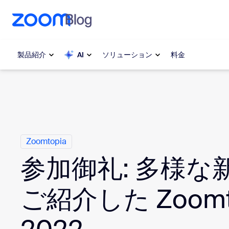
ンテンツへスキップ
チャットへスキップ
製品紹介
AI
ソリューション
料金
カ テ ゴ リ
人気
人気
注目を集
Zoom Workplace
介します
Zoomtopia
Zoomビジネスサービス
My 
参加御礼: 多様な
Zoom CX
Zo
ご紹介した Zoomt
電
Zoom AI
Con