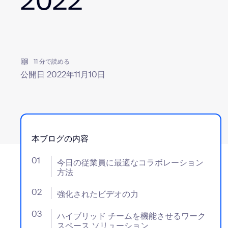
2022
デベロッパー
Bon
アプリと連携
11 分で読める
公開日 2022年11月10日
デスクトップにインストール
お問い合わせ
ダウンロードセンター
+1.888.799.9666
/
+1-888-303-101
本ブログの内容
01
- Jumplink to 今日の従業員に最適なコラボレーショ
今日の従業員に最適なコラボレーション
方法
02
- Jumplink to 強化されたビデオの力
強化されたビデオの力
03
- Jumplink to ハイブリッド チームを機能させる
ハイブリッド チームを機能させるワーク
スペース ソリューション