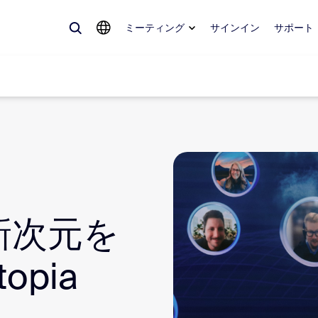
ミーティング
サインイン
サポート
めているもの、トレンドになっているもの、話題を呼んでいるもの — 
。
Notes
ミ
新次元を
omMate
ル
opia
話
Can
tact Center
CX