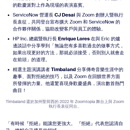
的歡慶派對上作為現場的表演嘉賓。
ServiceNow 營運長
CJ Desai
與 Zoom 創辦人暨執行
長袁征，共同登台宣布擴大 Zoom 和 ServiceNow 的
合作夥伴關係，協助改變客戶與員工的體驗。
HP Inc. 總裁暨執行長
Enrique Lores
在與 Eric 的爐
邊談話中分享學到「無論您有多喜歡過去的做事方式，
如果出現更好的方法，那就必須接受，否則別人就會走
在前頭」的道理。
精選主題演講講者
Timbaland
分享傳奇音樂生涯中的
趣事、面對拒絕的技巧，以及 Zoom 在回饋世界方面
所發揮的力量。他還驚喜現身歡慶盛典，演出數首熱門
曲目！
Timbaland 還於加州聖荷西的 2022 年 Zoomtopia 舞台上與 Zoom
執行長袁征同台。
「有時候『拒絕』能讓您更強大。 『拒絕』代表您認清自