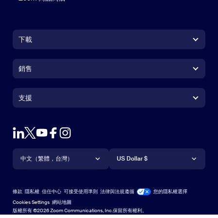
下載
Zoom Workplace 應用程式
Zoom Workplace 應用程式
銷售
Zoom Rooms 應用程式
Zoom Rooms 應用程式
+1.888.799.9666
按一下以撥打電話
Zoom Rooms Controller
支援
支援
聯絡銷售人員
瀏覽器延伸功能
測試 Zoom
方案與定價
Outlook 外掛程式
帳戶
申請示範
iPhone/iPad 應用程式
iPhone/iPad 應用程式
語言
貨幣
支援中心
支援中心
網路研討會和活動
Android 應用程式
中文（繁體，台灣）
Android 應用程式
US Dollar $
學習中心
Zoom 體驗中心
Zoom 體驗中心
Zoom 虛擬背景
Deutsch
US Dollar $
Zoom 社群
Zoom for Startups
Zoom for Startups
條款
隱私權
信任中心
可接受使用準則
法律與法規遵循
您的隱私權選擇
English
技術內容資料庫
技術內容資料庫
Cookies Settings
網站地圖
網站地圖
版權所有 ©2026 Zoom Communications, Inc.保留所有權利。
Español
意見反應