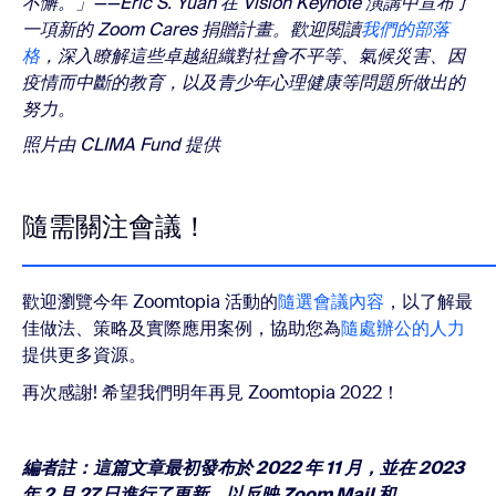
不懈。」——Eric S. Yuan 在 Vision Keynote 演講中宣布了
一項新的 Zoom Cares 捐贈計畫。歡迎閱讀
我們的部落
格
，深入瞭解這些卓越組織對社會不平等、氣候災害、因
疫情而中斷的教育，以及青少年心理健康等問題所做出的
努力。
照片由 CLIMA Fund 提供
隨需關注會議！
歡迎瀏覽今年 Zoomtopia 活動的
隨選會議內容
，以了解最
佳做法、策略及實際應用案例，協助您為
隨處辦公的人力
提供更多資源。
再次感謝! 希望我們明年再見 Zoomtopia 2022！
編者註：這篇文章最初發布於 2022 年 11 月，並在 2023
年 2 月 27 日進行了更新，以反映 Zoom Mail 和