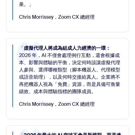
果。」
Chris Morrissey，Zoom CX 總經理
「
虛擬代理人將成為組成人力經濟的一環：
2026 年，AI 不僅會處理例行互動，還會根據成
本、影響與體驗的平衡，決定何時該讓虛擬代理
人參與、選擇哪種類型（腳本機器人、代理模型
或語音助理），以及何時交接給真人。企業將不
再把機器人視為「免費」資源，而是具備可衡量
績效、成本與體驗指標的團隊成員。
Chris Morrissey，Zoom CX 總經理