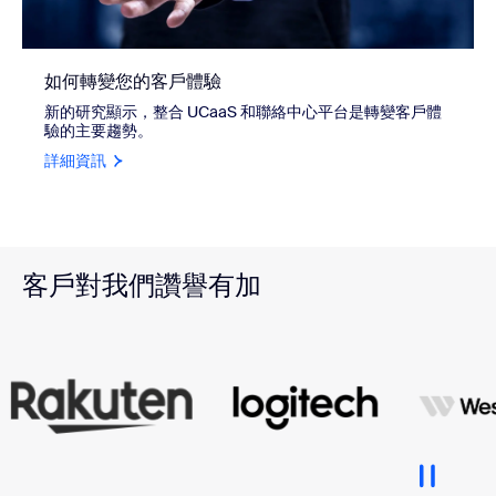
如何轉變您的客戶體驗
新的研究顯示，整合 UCaaS 和聯絡中心平台是轉變客戶體
驗的主要趨勢。
詳細資訊
客戶對我們讚譽有加