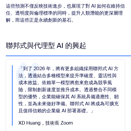
這些預測不僅反映技術進步，也展現了對 AI 如何在維持信
任、透明度與倫理標準的同時，提升人類潛能的更深層理
解，而這些正是永續創新的基石。
聯邦式與代理型 AI 的興起
「到了 2026 年，將有更多組織採用聯邦式 AI 方
法，透過結合多種模型來提升準確度、靈活性與
成本效益。依賴單一模型將愈來愈成為競爭風
險，限制創新速度並推升成本。透過整合不同模
型的優勢，企業能確保其 AI 系統具備適應性、韌
性，並為未來做好準備。聯邦式 AI 將成為可擴充
且值得信賴的企業級 AI 部署基礎。」
XD Huang，技術長
Zoom