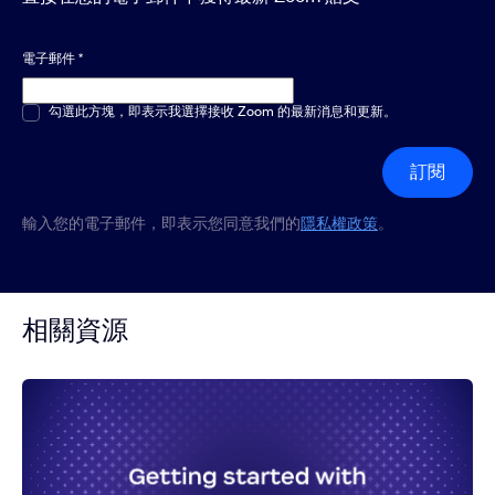
電子郵件
*
多選或單選
勾選此方塊，即表示我選擇接收 Zoom 的最新消息和更新。
*
訂閱
輸入您的電子郵件，即表示您同意我們的
隱私權政策
。
相關資源