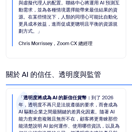
與虛擬代理人的配置。聯絡中心將運用 AI 預測互
動需求，並為各種情境選擇能帶來最佳結果的資
源。在某些情況下，人類的同理心可能比自動化
更具成本效益，進而促成更聰明且平衡的資源規
劃方式。」
Chris Morrissey，Zoom CX 總經理
關於 AI 的信任、透明度與監管
「
透明度將成為 AI 的新信任貨幣：
到了 2026
年，透明度不再只是法規遵循的要求，而會成為
AI 驅動企業之間最關鍵的差異化因素。隨著 AI
能力愈來愈複雜且無所不在，顧客將更青睞那些
能清楚說明 AI 如何運作、使用哪些資訊，以及為