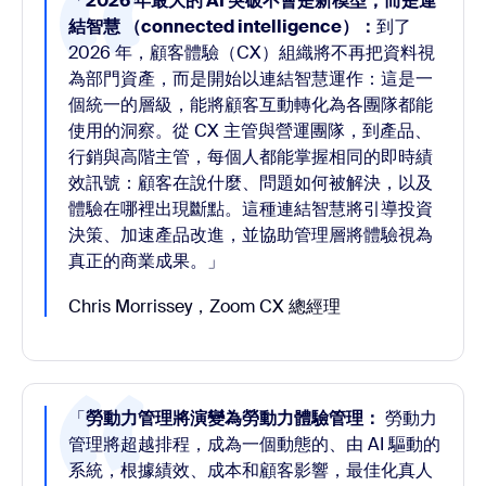
「
2026 年最大的 AI 突破不會是新模型，而是連
結智慧 （connected intelligence）：
到了
2026 年，顧客體驗（CX）組織將不再把資料視
為部門資產，而是開始以連結智慧運作：這是一
個統一的層級，能將顧客互動轉化為各團隊都能
使用的洞察。從 CX 主管與營運團隊，到產品、
行銷與高階主管，每個人都能掌握相同的即時績
效訊號：顧客在說什麼、問題如何被解決，以及
體驗在哪裡出現斷點。這種連結智慧將引導投資
決策、加速產品改進，並協助管理層將體驗視為
真正的商業成果。」
Chris Morrissey，Zoom CX 總經理
「
勞動力管理將演變為勞動力體驗管理：
勞動力
管理將超越排程，成為一個動態的、由 AI 驅動的
系統，根據績效、成本和顧客影響，最佳化真人