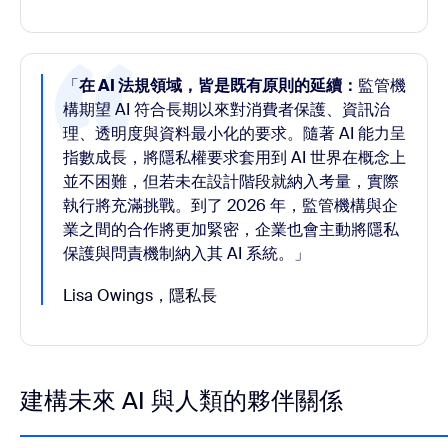
「
在 AI 法規領域，皆是既有原則的延續：
監管機
構期望 AI 符合長期以來對消費者保護、資訊治
理、透明度與資料最小化的要求。隨著 AI 能力呈
指數成長，將隱私權要求套用到 AI 世界在概念上
並不困難，但若未在設計階段就納入考量，實際
執行將充滿挑戰。到了 2026 年，監管機構與企
業之間的合作將更加緊密，企業也會主動將隱私
保護與問責機制納入其 AI 系統。」
Lisa Owings，隱私長
建構未來 AI 與人類的夥伴關係