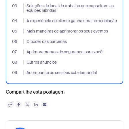
03
- Jumplink to Soluções de local de trabalho que capacitam as eq
Soluções de local de trabalho que capacitam as
equipes híbridas
04
- Jumplink to A experiência do cliente ganha uma remodelação
A experiência do cliente ganha uma remodelação
05
- Jumplink to Mais maneiras de aprimorar os seus eventos
Mais maneiras de aprimorar os seus eventos
06
- Jumplink to O poder das parcerias
O poder das parcerias
07
- Jumplink to Aprimoramentos de segurança para você
Aprimoramentos de segurança para você
08
- Jumplink to Outros anúncios
Outros anúncios
09
- Jumplink to Acompanhe as sessões sob demanda!
Acompanhe as sessões sob demanda!
Compartilhe esta postagem