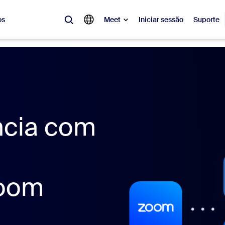
os
Meet
Iniciar sessão
Suporte
lar
tá em alta, a tendência do momento, o que está gerando repercussão 
o.
ncia com
Notes
Mee
omMate
Ro
one
Can
Zoom
tact Center
Ins
sai