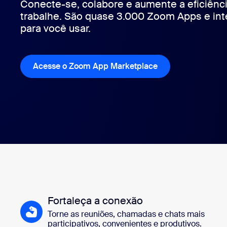
Conecte-se, colabore e aumente a eficiênc
trabalhe. São quase 3.000 Zoom Apps e int
para você usar.
Instalar no computador
Entre em contato
Central de downloads
+1.888.799.9666
/
+1.888.303.1012
Acesse o Zoom App Marketplace
Fortaleça a conexão
Torne as reuniões, chamadas e chats mais
participativos, convenientes e produtivos.