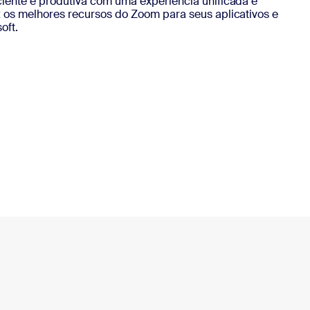
ciente e produtiva com uma experiência unificada e
z os melhores recursos do Zoom para seus aplicativos e
oft.