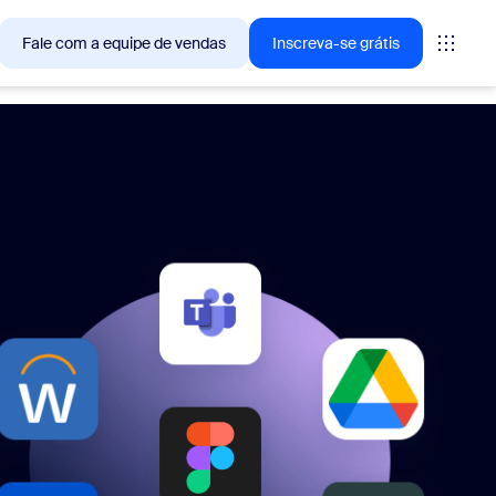
Fale com a equipe de vendas
Inscreva-se grátis
— as soluções que os clientes Zoom estão buscando no
tings
oms
vas
ights de CX