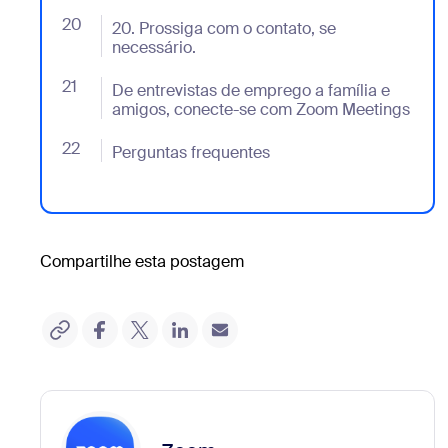
20
- Jumplink to 20. Prossiga com o contato, se necessá
20. Prossiga com o contato, se
necessário.
21
- Jumplink to De entrevistas de emprego a família 
De entrevistas de emprego a família e
amigos, conecte-se com Zoom Meetings
22
- Jumplink to Perguntas frequentes
Perguntas frequentes
Compartilhe esta postagem