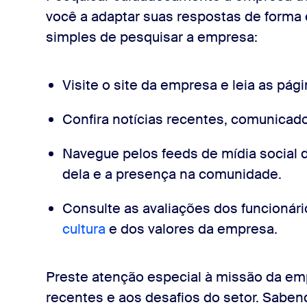
ntato visual
você a adaptar suas respostas de forma 
simples de pesquisar a empresa:
der às perguntas
Visite o site da empresa e leia as pági
Confira notícias recentes, comunicad
l positiva
Navegue pelos feeds de mídia social 
as técnicos
dela e a presença na comunidade.
Consulte as avaliações dos funcionári
izado após a chamada
cultura
e dos valores da empresa.
Preste atenção especial à missão da emp
 no LinkedIn
recentes e aos desafios do setor. Saben