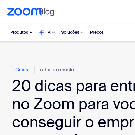
o conteúdo principal
ra o chat de ajuda
Produtos
IA
Soluções
Preços
Categorias
Popular
Popu
O que es
Guias
Trabalho remoto
Zoom Workplace
moment
20 dicas para ent
Serviços corporativos da Zoom
My 
no Zoom para vo
Zoom CX
Zo
conseguir o emp
Ph
Zoom AI
Con