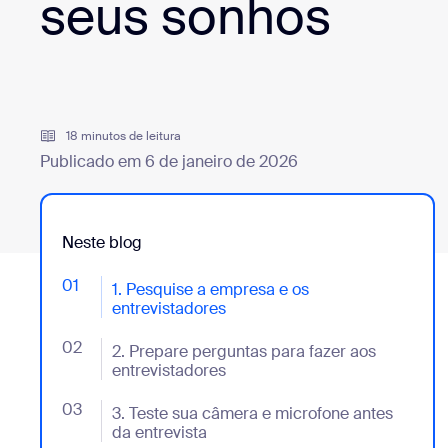
seus sonhos
Desenvolvedores
Bon
Aplicativos e integrações
18 minutos de leitura
Instalar no computador
Entre em contato
Publicado em 6 de janeiro de 2026
Central de downloads
+1.888.799.9666
/
+1.888.303.1012
Neste blog
01
- Jumplink to 1. Pesquise a empresa e os entrevistad
1. Pesquise a empresa e os
entrevistadores
02
- Jumplink to 2. Prepare perguntas para fazer aos en
2. Prepare perguntas para fazer aos
entrevistadores
03
- Jumplink to 3. Teste sua câmera e microfone antes 
3. Teste sua câmera e microfone antes
da entrevista