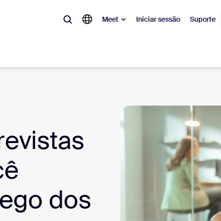
Meet
Iniciar sessão
Suporte
lar
tá em alta, a tendência do momento, o que está gerando repercussão 
o.
revistas
Notes
Mee
cê
omMate
Ro
rego dos
one
Can
tact Center
Ins