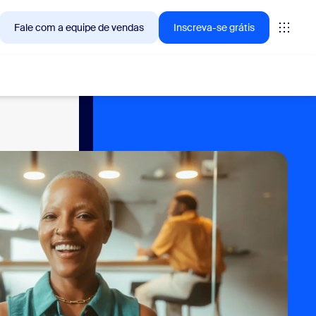
Fale com a equipe de vendas
Inscreva-se grátis
— as soluções que os clientes Zoom estão buscando no
tings
oms
vas
ights de CX