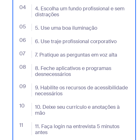
04
- Jumplink to 4. Escolha um fundo profissional e sem
4. Escolha um fundo profissional e sem
distrações
05
- Jumplink to 5. Use uma boa iluminação
5. Use uma boa iluminação
06
- Jumplink to 6. Use traje profissional corporativo
6. Use traje profissional corporativo
07
- Jumplink to 7. Pratique as perguntas em voz alta
7. Pratique as perguntas em voz alta
08
- Jumplink to 8. Feche aplicativos e programas des
8. Feche aplicativos e programas
desnecessários
09
- Jumplink to 9. Habilite os recursos de acessibilid
9. Habilite os recursos de acessibilidade
necessários
10
- Jumplink to 10. Deixe seu currículo e anotações à 
10. Deixe seu currículo e anotações à
mão
11
- Jumplink to 11. Faça login na entrevista 5 minutos a
11. Faça login na entrevista 5 minutos
antes