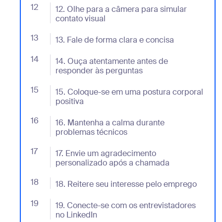
12
- Jumplink to 12. Olhe para a câmera para simular co
12. Olhe para a câmera para simular
contato visual
13
- Jumplink to 13. Fale de forma clara e concisa
13. Fale de forma clara e concisa
14
- Jumplink to 14. Ouça atentamente antes de respon
14. Ouça atentamente antes de
responder às perguntas
15
- Jumplink to 15. Coloque-se em uma postura corpora
15. Coloque-se em uma postura corporal
positiva
16
- Jumplink to 16. Mantenha a calma durante problem
16. Mantenha a calma durante
problemas técnicos
17
- Jumplink to 17. Envie um agradecimento personal
17. Envie um agradecimento
personalizado após a chamada
18
- Jumplink to 18. Reitere seu interesse pelo emprego
18. Reitere seu interesse pelo emprego
19
- Jumplink to 19. Conecte-se com os entrevistadores
19. Conecte-se com os entrevistadores
no LinkedIn