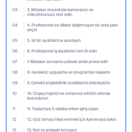
03
- Jumplink to 3. Mülakat öncesinde kameranızı ve mikrofonunuzu
3. Mülakat öncesinde kameranızı ve
mikrofonunuzu test edin
04
- Jumplink to 4. Profesyonel ve dikkat dağıtmayan bir arka plan 
4. Profesyonel ve dikkat dağıtmayan bir arka plan
seçin
05
- Jumplink to 5. İyi bir aydınlatma ayarlayın
5. İyi bir aydınlatma ayarlayın
06
- Jumplink to 6. Profesyonel iş kıyafetleri tercih edin
6. Profesyonel iş kıyafetleri tercih edin
07
- Jumplink to 7. Mülakat sorularını yüksek sesle prova edin
7. Mülakat sorularını yüksek sesle prova edin
08
- Jumplink to 8. Gereksiz uygulama ve programları kapatın
8. Gereksiz uygulama ve programları kapatın
09
- Jumplink to 9. Gerekli erişilebilirlik özelliklerini etkinleştirin
9. Gerekli erişilebilirlik özelliklerini etkinleştirin
10
- Jumplink to 10. Özgeçmişinizi ve notlarınızı elinizin altında bul
10. Özgeçmişinizi ve notlarınızı elinizin altında
bulundurun
11
- Jumplink to 11. Toplantıya 5 dakika erken giriş yapın
11. Toplantıya 5 dakika erken giriş yapın
12
- Jumplink to 12. Göz teması hissi vermek için kameraya bakın
12. Göz teması hissi vermek için kameraya bakın
13
- Jumplink to 13. Net ve anlaşılır konuşun
13. Net ve anlaşılır konuşun