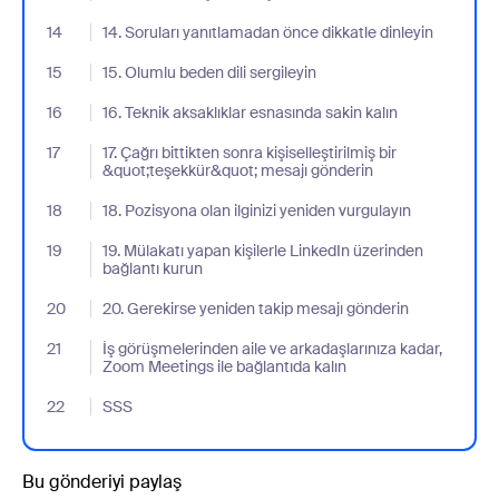
14
- Jumplink to 14. Soruları yanıtlamadan önce dikkatle dinleyin
14. Soruları yanıtlamadan önce dikkatle dinleyin
15
- Jumplink to 15. Olumlu beden dili sergileyin
15. Olumlu beden dili sergileyin
16
- Jumplink to 16. Teknik aksaklıklar esnasında sakin kalın
16. Teknik aksaklıklar esnasında sakin kalın
17
- Jumplink to 17. Çağrı bittikten sonra kişiselleştirilmiş bir &quo
17. Çağrı bittikten sonra kişiselleştirilmiş bir
&quot;teşekkür&quot; mesajı gönderin
18
- Jumplink to 18. Pozisyona olan ilginizi yeniden vurgulayın
18. Pozisyona olan ilginizi yeniden vurgulayın
19
- Jumplink to 19. Mülakatı yapan kişilerle LinkedIn üzerinden bağl
19. Mülakatı yapan kişilerle LinkedIn üzerinden
bağlantı kurun
20
- Jumplink to 20. Gerekirse yeniden takip mesajı gönderin
20. Gerekirse yeniden takip mesajı gönderin
21
- Jumplink to İş görüşmelerinden aile ve arkadaşlarınıza kadar, 
İş görüşmelerinden aile ve arkadaşlarınıza kadar,
Zoom Meetings ile bağlantıda kalın
22
- Jumplink to SSS
SSS
Bu gönderiyi paylaş