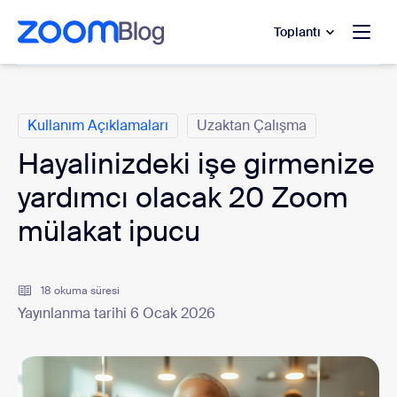
t yardımına atla
a içeriğe atla
Toplantı
Kategoriler
Kullanım Açıklamaları
Uzaktan Çalışma
Hayalinizdeki işe girmenize
yardımcı olacak 20 Zoom
mülakat ipucu
18 okuma süresi
Yayınlanma tarihi 6 Ocak 2026