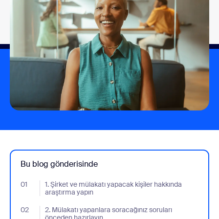
Bu blog gönderisinde
01
- Jumplink to 1. Şirket ve mülakatı yapacak kişiler hakkında araş
1. Şirket ve mülakatı yapacak kişiler hakkında
araştırma yapın
02
- Jumplink to 2. Mülakatı yapanlara soracağınız soruları önceden 
2. Mülakatı yapanlara soracağınız soruları
önceden hazırlayın