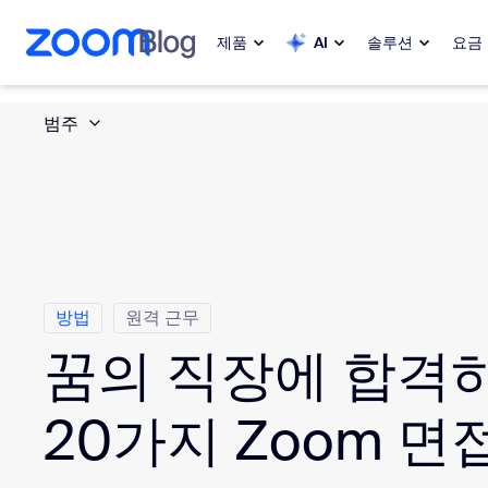
 채팅으로 건너뛰기
내용으로 건너뛰기
제품
AI
솔루션
요금
범주
인기
인기
화제성으로
Zoom Workplace
My 
Zoom 비즈니스 서비스
Zo
Zoom CX
방법
원격 근무
Ph
꿈의 직장에 합격
Zoom AI
Con
20가지 Zoom 면
개발자
Bon
앱 및 통합