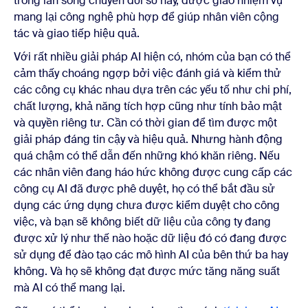
trong làn sóng chuyển đổi số này, được giao nhiệm vụ
mang lại công nghệ phù hợp để giúp nhân viên cộng
tác và giao tiếp hiệu quả.
Với rất nhiều giải pháp AI hiện có, nhóm của bạn có thể
cảm thấy choáng ngợp bởi việc đánh giá và kiểm thử
các công cụ khác nhau dựa trên các yếu tố như chi phí,
chất lượng, khả năng tích hợp cũng như tính bảo mật
và quyền riêng tư. Cần có thời gian để tìm được một
giải pháp đáng tin cậy và hiệu quả. Nhưng hành động
quá chậm có thể dẫn đến những khó khăn riêng. Nếu
các nhân viên đang háo hức không được cung cấp các
công cụ AI đã được phê duyệt, họ có thể bắt đầu sử
dụng các ứng dụng chưa được kiểm duyệt cho công
việc, và bạn sẽ không biết dữ liệu của công ty đang
được xử lý như thế nào hoặc dữ liệu đó có đang được
sử dụng để đào tạo các mô hình AI của bên thứ ba hay
không. Và họ sẽ không đạt được mức tăng năng suất
mà AI có thể mang lại.