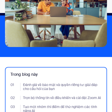
Trong blog này
01
- Jumplink to Đánh giá về bảo mật và quyền riêng tư: giải đáp ch
Đánh giá về bảo mật và quyền riêng tư: giải đáp
cho câu hỏi của bạn
02
- Jumplink to Trọn bộ thông tin về điều khiển và cài đặt Zoom AI
Trọn bộ thông tin về điều khiển và cài đặt Zoom AI
03
- Jumplink to Tạo một nhóm thí điểm để thử nghiệm các tính nă
Tạo một nhóm thí điểm để thử nghiệm các tính
năng AI