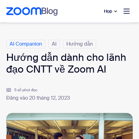
uyển đến nội dung chính
 trò chuyện trợ giúp
Họp
Danh mục
AI Companion
AI
Hướng dẫn
Hướng dẫn dành cho lãnh
đạo CNTT về Zoom AI
5 số phút đọc
Đăng vào 20 tháng 12, 2023