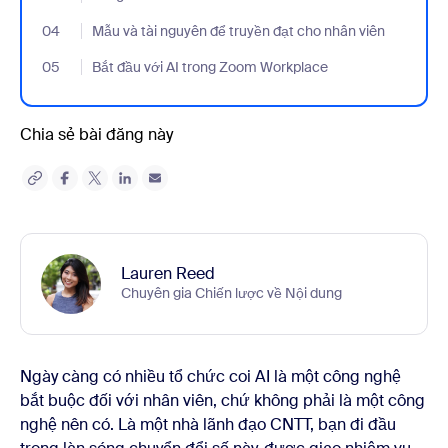
04
- Jumplink to Mẫu và tài nguyên để truyền đạt cho nhân viên
Mẫu và tài nguyên để truyền đạt cho nhân viên
05
- Jumplink to Bắt đầu với AI trong Zoom Workplace
Bắt đầu với AI trong Zoom Workplace
Chia sẻ bài đăng này
Lauren Reed
Chuyên gia Chiến lược về Nội dung
Ngày càng có nhiều tổ chức coi AI là một công nghệ
bắt buộc đối với nhân viên, chứ không phải là một công
nghệ nên có. Là một nhà lãnh đạo CNTT, bạn đi đầu