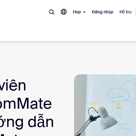
Họp
Đăng nhập
Hỗ trợ
biến
 đang được ưa chuộng, đang thịnh hành và đang tạo tiếng vang — các 
viên
Notes
Mee
oomMate
omMate
Ro
one
Can
ớng dẫn
tact Center
Thô