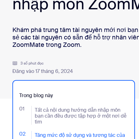
nhập môn Zoom
Bon
Nhà phát triển
Ứng dụng và thành phần tích hợp
Khám phá trung tâm tài nguyên mới nơi bạn c
sẻ các tài nguyên có sẵn để hỗ trợ nhân viê
ZoomMate trong Zoom.
Cài đặt trên máy tính
Liên hệ
Trung tâm tải xuống
+1.888.799.9666
/
+1.888.303.1012
3 số phút đọc
Đăng vào 17 tháng 6, 2024
Trong blog này
01
- Jumplink to Tất cả nội dung hướng dẫn nhập môn 
Tất cả nội dung hướng dẫn nhập môn
bạn cần đều được tập hợp ở một nơi dễ
tìm
02
- Jumplink to Tăng mức độ sử dụng và tương tác củ
Tăng mức độ sử dụng và tương tác của