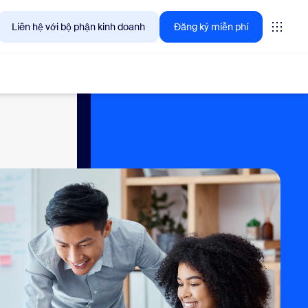
Liên hệ với bộ phận kinh doanh
Đăng ký miễn phí
giải pháp mà khách hàng Zoom quan tâm ngay lúc này.
tings
oms
vas
ng tin trải nghiệm khách hàng