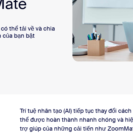
Mate
sai
ó thể tải về và chia
n của bạn bật
bạn cần đều được tập hợp ở một nơi dễ tìm
Trí tuệ nhân tạo (AI) tiếp tục thay đổi cá
thể được hoàn thành nhanh chóng và hiệ
trợ giúp của những cải tiến như ZoomMa
a nhân viên khi bạn bật ZoomMate