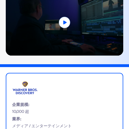
0
seconds
of
2
minutes,
54
seconds
企業規模:
10,000 超
業界:
メディア / エンターテインメント