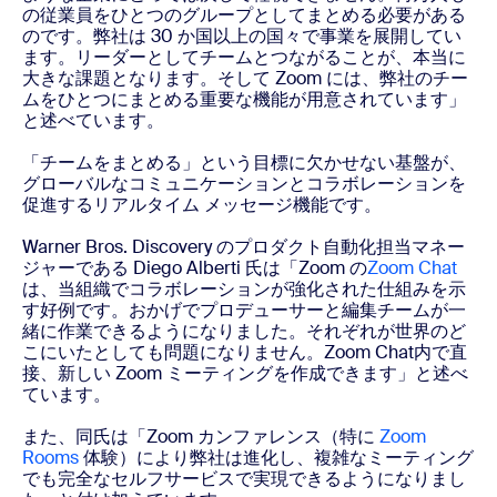
の従業員をひとつのグループとしてまとめる必要がある
のです。弊社は 30 か国以上の国々で事業を展開してい
ます。リーダーとしてチームとつながることが、本当に
大きな課題となります。そして Zoom には、弊社のチー
ムをひとつにまとめる重要な機能が用意されています」
と述べています。
「チームをまとめる」という目標に欠かせない基盤が、
グローバルなコミュニケーションとコラボレーションを
促進するリアルタイム メッセージ機能です。
Warner Bros. Discovery のプロダクト自動化担当マネー
ジャーである Diego Alberti 氏は「Zoom の
Zoom Chat
は、当組織でコラボレーションが強化された仕組みを示
す好例です。おかげでプロデューサーと編集チームが一
緒に作業できるようになりました。それぞれが世界のど
こにいたとしても問題になりません。Zoom Chat内で直
接、新しい Zoom ミーティングを作成できます」と述べ
ています。
また、同氏は「Zoom カンファレンス（特に
Zoom
Rooms
体験）により弊社は進化し、複雑なミーティング
でも完全なセルフサービスで実現できるようになりまし