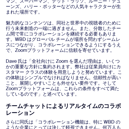
マン、スーパーマン、テッド・ラッソ、ルーニー・テュ
ーンズ、ハリー・ポッターなどの人気キャラクターが生
まれた場所です。
魅力的なコンテンツは、同社と世界中の視聴者のために
行う未来創造の一端に過ぎません。また、分散したチー
ム間で常にコラボレーションを継続する必要もありま
す。WBD はグローバル チームが場所を問わずシームレ
スにつながり、コラボレーションできるようにするうえ
で、Zoomプラットフォームに信頼を寄せています。
Dave 氏は「全社向けに Zoom を選んだ理由は、いくつ
かの重要な方針に集約されます。弊社は従業員向けにカ
スタマー クラスの体験を用意しようと努めています。こ
の体験はシンプルでなければなりません。信頼性が高い
こと、展開しやすいことも外せない要件です。そして
Zoomプラットフォームは、これらの条件をすべて満た
しているのです」と述べています。
チームチャットによるリアルタイムのコラボ
レーション
さらに同氏は「コラボレーション機能は、特に WBD の
ような企業にとっては決して軽視できません。何万人も